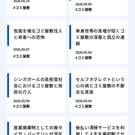
2026.05.10
2026.05.09
ゴミ屋敷
ゴミ屋敷
仮面を被るゴミ屋敷住人
単身世帯の急増が招くゴ
と来客への恐怖
ミ屋敷の深層と孤立の連
鎖
2026.05.07
2026.05.04
ゴミ屋敷
ゴミ屋敷
シンガポールの高密度社
セルフネグレクトという
会におけるゴミ屋敷と政
心の病とゴミ屋敷の不都
府の介入
合な真実
2026.05.04
2026.05.04
ゴミ屋敷
ゴミ屋敷
産業廃棄物としての廃タ
後払い清掃サービスを利
イヤ・バッテリーが混在
用して人生を再起動させ