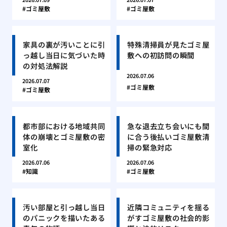
ゴミ屋敷
ゴミ屋敷
家具の裏が汚いことに引
特殊清掃員が見たゴミ屋
っ越し当日に気づいた時
敷への初訪問の瞬間
の対処法解説
2026.07.06
2026.07.07
ゴミ屋敷
ゴミ屋敷
都市部における地域共同
急な退去立ち会いにも間
体の崩壊とゴミ屋敷の密
に合う後払いゴミ屋敷清
室化
掃の緊急対応
2026.07.06
2026.07.06
知識
ゴミ屋敷
汚い部屋と引っ越し当日
近隣コミュニティを揺る
のパニックを描いたある
がすゴミ屋敷の社会的影