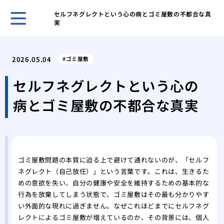
セルフネグレクトという心の病とゴミ屋敷の不都合な真
実
ホー
ある
2026.05.04
ゴミ屋敷
日の
「断
セルフネグレクトという心の
敷住
病とゴミ屋敷の不都合な真実
ゴミ
べき
不用
は？
１D
ゴミ屋敷問題の本質に迫る上で避けて通れないのが、「セルフ
方
ネグレクト（自己放任）」という言葉です。これは、生きるた
ゴミ
めの意欲を失い、自分の健康や安全を維持するための基本的な
が取
行為を放棄してしまう状態で、ゴミ屋敷はその最も分かりやす
ゴミ
い外面的な現れに過ぎません。なぜこれほどまでにセルフネグ
家の
レクトによるゴミ屋敷が増えているのか、その背景には、個人