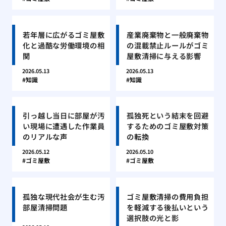
若年層に広がるゴミ屋敷
産業廃棄物と一般廃棄物
化と過酷な労働環境の相
の混載禁止ルールがゴミ
関
屋敷清掃に与える影響
2026.05.13
2026.05.13
知識
知識
引っ越し当日に部屋が汚
孤独死という結末を回避
い現場に遭遇した作業員
するためのゴミ屋敷対策
のリアルな声
の転換
2026.05.12
2026.05.10
ゴミ屋敷
ゴミ屋敷
孤独な現代社会が生む汚
ゴミ屋敷清掃の費用負担
部屋清掃問題
を軽減する後払いという
選択肢の光と影