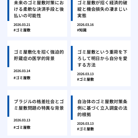
未来のゴミ屋敷対策にお
ゴミ屋敷が招く経済的破
ける柔軟な決済手段と後
綻と機会損失の凄まじい
払いの可能性
実態
2026.03.21
2026.03.16
ゴミ屋敷
知識
ゴミ屋敷化を招く強迫的
ゴミ屋敷という重荷を下
貯蔵症の医学的背景
ろして明日から自分を愛
する方法
2026.03.14
2026.03.13
ゴミ屋敷
ゴミ屋敷
ブラジルの格差社会とゴ
自治体のゴミ屋敷対策条
ミ屋敷問題の特異な背景
例に基づく立入調査の法
的根拠
2026.03.13
2026.03.13
ゴミ屋敷
ゴミ屋敷