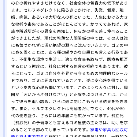
の心の折れやすさだけでなく、社会全体の包容力の低下があり
ます。セルフネグレクトに陥るきっかけは、失業、倒産、離
婚、病気、あるいは大切な人の死といった、人生における大き
な挫折や喪失であることがほとんどです。かつてであれば、家
族や隣近所がその異変を察知し、何らかの手を差し伸べること
ができましたが、現代の希薄な人間関係の中では、その人は誰
にも気づかれずに深い絶望の淵へと沈んでいきます。ゴミの中
に身を置くことは、ある種の緩やかな自殺とも言える行為であ
り、不衛生な環境で生活し、適切な食事も取らず、医療も拒否
するという態度は、社会に対する無言の拒絶でもあります。彼
らにとって、ゴミは自分を外界から守るための物理的なシール
ドであり、ゴミに囲まれていることで、逆に安心感を得ている
という皮肉な心理も働いています。このような人々に対し、周
囲が「汚いから片付けなさい」と正論をぶつけることは、かえ
って彼らを追い詰め、さらに殻に閉じこもらせる結果を招きま
す。また、セルフネグレクトは高齢者だけでなく、40代や50
代の働き盛り、さらには若年層にも広がっています。孤立死
（孤独死）の予備軍とも言えるゴミ屋敷の主たちは、助けを求
めることすら諦めてしまっているのです。
家電や家具も回収可
能な狭山市で有名な
行政によるゴミの撤去だけでは、一時的な