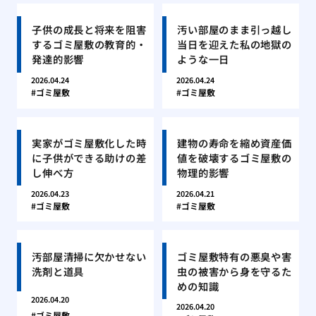
子供の成長と将来を阻害
汚い部屋のまま引っ越し
するゴミ屋敷の教育的・
当日を迎えた私の地獄の
発達的影響
ような一日
2026.04.24
2026.04.24
ゴミ屋敷
ゴミ屋敷
実家がゴミ屋敷化した時
建物の寿命を縮め資産価
に子供ができる助けの差
値を破壊するゴミ屋敷の
し伸べ方
物理的影響
2026.04.23
2026.04.21
ゴミ屋敷
ゴミ屋敷
汚部屋清掃に欠かせない
ゴミ屋敷特有の悪臭や害
洗剤と道具
虫の被害から身を守るた
めの知識
2026.04.20
2026.04.20
ゴミ屋敷