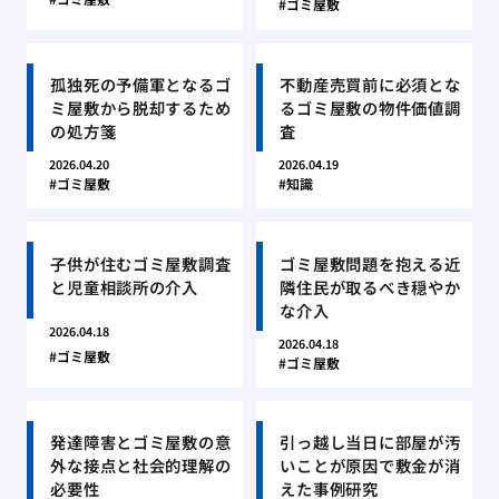
ゴミ屋敷
孤独死の予備軍となるゴ
不動産売買前に必須とな
ミ屋敷から脱却するため
るゴミ屋敷の物件価値調
の処方箋
査
2026.04.20
2026.04.19
ゴミ屋敷
知識
子供が住むゴミ屋敷調査
ゴミ屋敷問題を抱える近
と児童相談所の介入
隣住民が取るべき穏やか
な介入
2026.04.18
2026.04.18
ゴミ屋敷
ゴミ屋敷
発達障害とゴミ屋敷の意
引っ越し当日に部屋が汚
外な接点と社会的理解の
いことが原因で敷金が消
必要性
えた事例研究