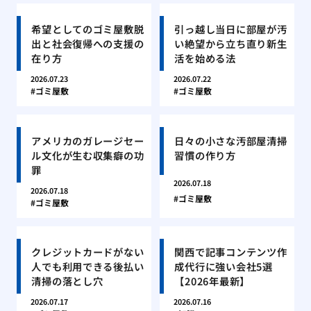
希望としてのゴミ屋敷脱
引っ越し当日に部屋が汚
出と社会復帰への支援の
い絶望から立ち直り新生
在り方
活を始める法
2026.07.23
2026.07.22
ゴミ屋敷
ゴミ屋敷
アメリカのガレージセー
日々の小さな汚部屋清掃
ル文化が生む収集癖の功
習慣の作り方
罪
2026.07.18
2026.07.18
ゴミ屋敷
ゴミ屋敷
クレジットカードがない
関西で記事コンテンツ作
人でも利用できる後払い
成代行に強い会社5選
清掃の落とし穴
【2026年最新】
2026.07.17
2026.07.16