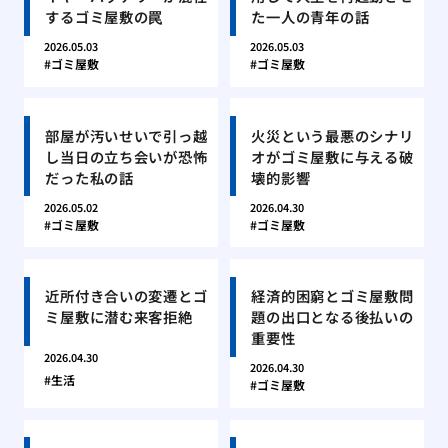
するゴミ屋敷の罠
た一人の青年の話
2026.05.03
2026.05.03
ゴミ屋敷
ゴミ屋敷
部屋が汚いせいで引っ越
火災という最悪のシナリ
し当日の立ち会いが恐怖
オがゴミ屋敷に与える破
だった私の話
壊的影響
2026.05.02
2026.04.30
ゴミ屋敷
ゴミ屋敷
近所付き合いの変遷とゴ
経済的困窮とゴミ屋敷問
ミ屋敷に潜む来客拒絶
題の出口となる後払いの
重要性
2026.04.30
2026.04.30
生活
ゴミ屋敷