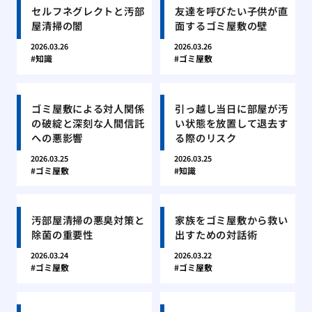
セルフネグレクトと汚部
友達を呼びたい子供が直
屋清掃の闇
面するゴミ屋敷の壁
2026.03.26
2026.03.26
知識
ゴミ屋敷
ゴミ屋敷による対人関係
引っ越し当日に部屋が汚
の破綻と深刻な人間信託
い状態を放置して退去す
への悪影響
る際のリスク
2026.03.25
2026.03.25
ゴミ屋敷
知識
汚部屋清掃の悪臭対策と
家族をゴミ屋敷から救い
除菌の重要性
出すための対話術
2026.03.24
2026.03.22
ゴミ屋敷
ゴミ屋敷