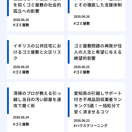
を招くゴミ屋敷の社会的
とその徹底した支援体制
孤立への影響
2026.06.26
2026.06.26
ゴミ屋敷
ゴミ屋敷
イギリスの公共住宅にお
ゴミ屋敷問題の再発が住
けるゴミ屋敷と火災リス
人の人生と希望に与える
ク
絶望的影響
2026.06.26
2026.06.25
ゴミ屋敷
ゴミ屋敷
清掃のプロが教える引っ
愛知県の引越しサポート
越し当日の汚い部屋を速
付き不用品回収業者ラン
攻で磨く術
キング5選！一括処分で
安く済ませるコツ
2026.06.24
2026.06.23
ゴミ屋敷
ハウスクリーニング