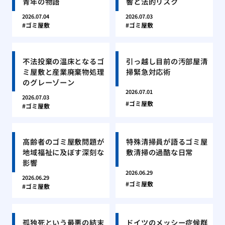
青年の物語
響と法的リスク
2026.07.04
2026.07.03
ゴミ屋敷
ゴミ屋敷
不法投棄の温床となるゴ
引っ越し目前の汚部屋清
ミ屋敷と産業廃棄物処理
掃緊急対応術
のグレーゾーン
2026.07.01
2026.07.03
ゴミ屋敷
ゴミ屋敷
高齢者のゴミ屋敷問題が
特殊清掃員が語るゴミ屋
地域福祉に及ぼす深刻な
敷清掃の過酷な日常
影響
2026.06.29
2026.06.29
ゴミ屋敷
ゴミ屋敷
孤独死という最悪の結末
ドイツのメッシー症候群