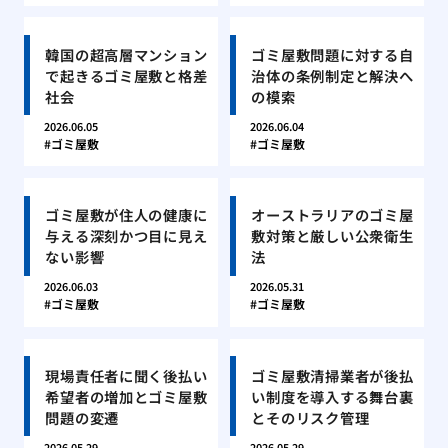
韓国の超高層マンション
ゴミ屋敷問題に対する自
で起きるゴミ屋敷と格差
治体の条例制定と解決へ
社会
の模索
2026.06.05
2026.06.04
ゴミ屋敷
ゴミ屋敷
ゴミ屋敷が住人の健康に
オーストラリアのゴミ屋
与える深刻かつ目に見え
敷対策と厳しい公衆衛生
ない影響
法
2026.06.03
2026.05.31
ゴミ屋敷
ゴミ屋敷
現場責任者に聞く後払い
ゴミ屋敷清掃業者が後払
希望者の増加とゴミ屋敷
い制度を導入する舞台裏
問題の変遷
とそのリスク管理
2026.05.29
2026.05.29