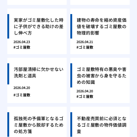
実家がゴミ屋敷化した時
建物の寿命を縮め資産価
に子供ができる助けの差
値を破壊するゴミ屋敷の
し伸べ方
物理的影響
2026.04.23
2026.04.21
ゴミ屋敷
ゴミ屋敷
汚部屋清掃に欠かせない
ゴミ屋敷特有の悪臭や害
洗剤と道具
虫の被害から身を守るた
めの知識
2026.04.20
2026.04.20
ゴミ屋敷
ゴミ屋敷
孤独死の予備軍となるゴ
不動産売買前に必須とな
ミ屋敷から脱却するため
るゴミ屋敷の物件価値調
の処方箋
査