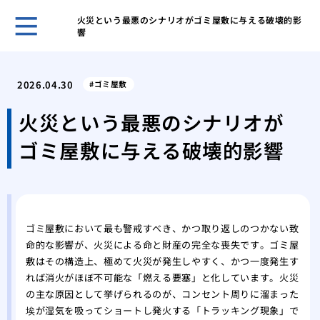
火災という最悪のシナリオがゴミ屋敷に与える破壊的影
響
ホー
ある
2026.04.30
ゴミ屋敷
日の
「断
火災という最悪のシナリオが
敷住
ゴミ屋敷に与える破壊的影響
ゴミ
べき
不用
は？
１D
ゴミ屋敷において最も警戒すべき、かつ取り返しのつかない致
方
命的な影響が、火災による命と財産の完全な喪失です。ゴミ屋
ゴミ
敷はその構造上、極めて火災が発生しやすく、かつ一度発生す
が取
れば消火がほぼ不可能な「燃える要塞」と化しています。火災
ゴミ
の主な原因として挙げられるのが、コンセント周りに溜まった
家の
埃が湿気を吸ってショートし発火する「トラッキング現象」で