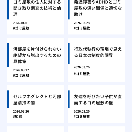
ゴミ屋敷の住人に対する
発達障害やADHDとゴミ
聞き取り調査の技術と倫
屋敷の深い関係と適切な
理
助け
2026.04.01
2026.03.28
ゴミ屋敷
ゴミ屋敷
汚部屋を片付けられない
行政代執行の現場で見え
絶望から脱出するための
る日本の制度的限界
具体策
2026.03.26
2026.03.27
ゴミ屋敷
ゴミ屋敷
セルフネグレクトと汚部
友達を呼びたい子供が直
屋清掃の闇
面するゴミ屋敷の壁
2026.03.26
2026.03.26
知識
ゴミ屋敷