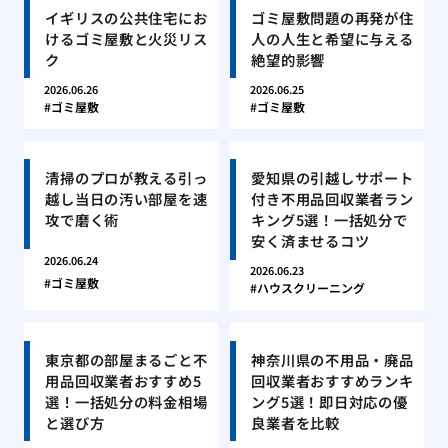
イギリスの公共住宅にお
ゴミ屋敷問題の再発が住
けるゴミ屋敷と火災リス
人の人生と希望に与える
ク
絶望的影響
2026.06.26
2026.06.25
ゴミ屋敷
ゴミ屋敷
清掃のプロが教える引っ
愛知県の引越しサポート
越し当日の汚い部屋を速
付き不用品回収業者ラン
攻で磨く術
キング5選！一括処分で
安く済ませるコツ
2026.06.24
2026.06.23
ゴミ屋敷
ハウスクリーニング
東京都の部屋まるごと不
神奈川県の不用品・廃品
用品回収業者おすすめ5
回収業者おすすめランキ
選！一括処分の料金相場
ング5選！即日対応の優
と選び方
良業者を比較