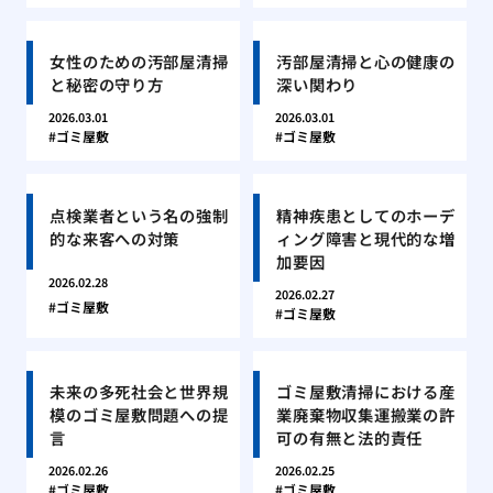
女性のための汚部屋清掃
汚部屋清掃と心の健康の
と秘密の守り方
深い関わり
2026.03.01
2026.03.01
ゴミ屋敷
ゴミ屋敷
点検業者という名の強制
精神疾患としてのホーデ
的な来客への対策
ィング障害と現代的な増
加要因
2026.02.28
2026.02.27
ゴミ屋敷
ゴミ屋敷
未来の多死社会と世界規
ゴミ屋敷清掃における産
模のゴミ屋敷問題への提
業廃棄物収集運搬業の許
言
可の有無と法的責任
2026.02.26
2026.02.25
ゴミ屋敷
ゴミ屋敷