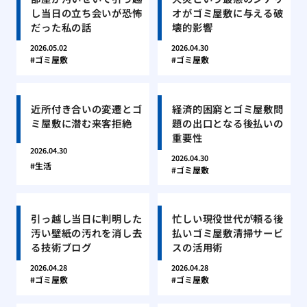
し当日の立ち会いが恐怖
オがゴミ屋敷に与える破
だった私の話
壊的影響
2026.05.02
2026.04.30
ゴミ屋敷
ゴミ屋敷
近所付き合いの変遷とゴ
経済的困窮とゴミ屋敷問
ミ屋敷に潜む来客拒絶
題の出口となる後払いの
重要性
2026.04.30
2026.04.30
生活
ゴミ屋敷
引っ越し当日に判明した
忙しい現役世代が頼る後
汚い壁紙の汚れを消し去
払いゴミ屋敷清掃サービ
る技術ブログ
スの活用術
2026.04.28
2026.04.28
ゴミ屋敷
ゴミ屋敷