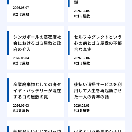
鎖
2026.05.07
2026.05.04
ゴミ屋敷
ゴミ屋敷
シンガポールの高密度社
セルフネグレクトという
会におけるゴミ屋敷と政
心の病とゴミ屋敷の不都
府の介入
合な真実
2026.05.04
2026.05.04
ゴミ屋敷
ゴミ屋敷
産業廃棄物としての廃タ
後払い清掃サービスを利
イヤ・バッテリーが混在
用して人生を再起動させ
するゴミ屋敷の罠
た一人の青年の話
2026.05.03
2026.05.03
ゴミ屋敷
ゴミ屋敷
部屋が汚いせいで引っ越
火災という最悪のシナリ