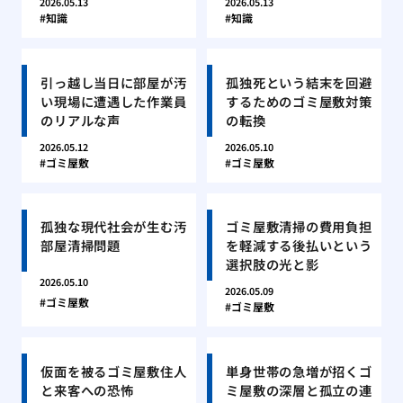
2026.05.13
2026.05.13
知識
知識
引っ越し当日に部屋が汚
孤独死という結末を回避
い現場に遭遇した作業員
するためのゴミ屋敷対策
のリアルな声
の転換
2026.05.12
2026.05.10
ゴミ屋敷
ゴミ屋敷
孤独な現代社会が生む汚
ゴミ屋敷清掃の費用負担
部屋清掃問題
を軽減する後払いという
選択肢の光と影
2026.05.10
2026.05.09
ゴミ屋敷
ゴミ屋敷
仮面を被るゴミ屋敷住人
単身世帯の急増が招くゴ
と来客への恐怖
ミ屋敷の深層と孤立の連