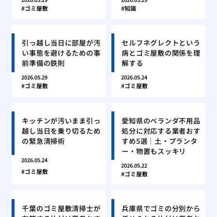
ゴミ屋敷
知識
引っ越し当日に部屋が汚
セルフネグレクトという
い事態を避けるための事
病とゴミ屋敷の関係を理
前準備の鉄則
解する
2026.05.29
2026.05.24
ゴミ屋敷
ゴミ屋敷
キッチンが汚いまま引っ
愛知県のベランダ不用品
越し当日を乗り切るため
処分に対応する業者おす
の緊急清掃術
すめ5選｜土・プランタ
ー・物置もスッキリ
2026.05.24
2026.05.22
ゴミ屋敷
ゴミ屋敷
千葉のゴミ屋敷清掃士が
兵庫県でゴミの分別から