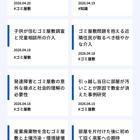
2026.04.20
2026.04.19
ゴミ屋敷
知識
子供が住むゴミ屋敷調査
ゴミ屋敷問題を抱える近
と児童相談所の介入
隣住民が取るべき穏やか
な介入
2026.04.18
2026.04.18
ゴミ屋敷
ゴミ屋敷
発達障害とゴミ屋敷の意
引っ越し当日に部屋が汚
外な接点と社会的理解の
いことが原因で敷金が消
必要性
えた事例研究
2026.04.18
2026.04.15
ゴミ屋敷
ゴミ屋敷
産業廃棄物を含むゴミ屋
部屋を片付けた後に初め
敷と土壌汚染・環境破壊
て招く来客への期待