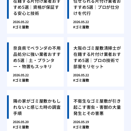
在籍する片付け業者おす
任せられる片付け業者お
すめ5選｜資格が保証す
すすめ5選｜プロが仕分
る安心と技術
けを代行
2026.05.22
2026.05.22
ゴミ屋敷
ゴミ屋敷
奈良県でベランダの不用
大阪のゴミ屋敷清掃士が
品処分に強い業者おすす
在籍する片付け業者おす
め5選｜土・プランタ
すめ5選｜プロの技術で
ー・物置もスッキリ
部屋をリセット
2026.05.22
2026.05.22
ゴミ屋敷
ゴミ屋敷
隣の家がゴミ屋敷かもし
不衛生なゴミ屋敷が引き
れないと感じた時の調査
起こす害虫・害獣の大量
手順
発生とその害悪
2026.05.20
2026.05.19
ゴミ屋敷
ゴミ屋敷