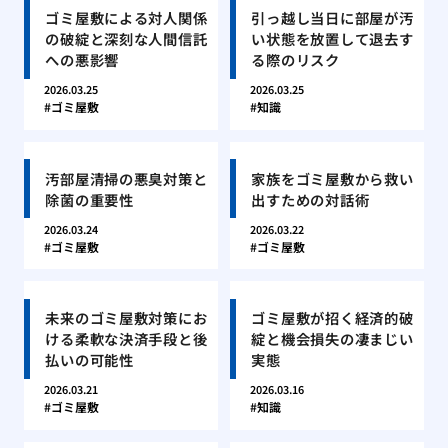
ゴミ屋敷による対人関係
引っ越し当日に部屋が汚
の破綻と深刻な人間信託
い状態を放置して退去す
への悪影響
る際のリスク
2026.03.25
2026.03.25
ゴミ屋敷
知識
汚部屋清掃の悪臭対策と
家族をゴミ屋敷から救い
除菌の重要性
出すための対話術
2026.03.24
2026.03.22
ゴミ屋敷
ゴミ屋敷
未来のゴミ屋敷対策にお
ゴミ屋敷が招く経済的破
ける柔軟な決済手段と後
綻と機会損失の凄まじい
払いの可能性
実態
2026.03.21
2026.03.16
ゴミ屋敷
知識