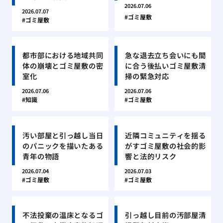
2026.07.06
2026.07.07
ゴミ屋敷
ゴミ屋敷
都市部における地域共同
急な退去立ち会いにも間
体の崩壊とゴミ屋敷の密
に合う後払いゴミ屋敷清
室化
掃の緊急対応
2026.07.06
2026.07.06
知識
ゴミ屋敷
汚い部屋と引っ越し当日
近隣コミュニティを揺る
のパニックを描いたある
がすゴミ屋敷の社会的影
青年の物語
響と法的リスク
2026.07.04
2026.07.03
ゴミ屋敷
ゴミ屋敷
不法投棄の温床となるゴ
引っ越し目前の汚部屋清