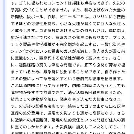
す。ゴミに埋もれたコンセントは掃除も点検もできず、火災の
予兆に気づくことができません。また、積み上げられた大量の
新聞紙、段ボール、衣類、ビニールゴミは、ガソリンにも匹敵
するほどの可燃性を持ち、小さな火種が瞬く間に巨大な火柱へ
と成長します。ゴミ屋敷における火災の恐ろしさは、単に燃え
広がる速さだけでなく、有毒ガスの発生にもあります。プラス
チック製品や化学繊維が不完全燃焼を起こすと、一酸化炭素や
シアン化水素といった猛毒のガスが充満し、住人は火が回る前
に意識を失い、窒息死する危険性が極めて高いのです。さら
に、避難経路の喪失も深刻な問題です。廊下や玄関が荷物で埋
まっているため、緊急時に脱出することができず、自ら作った
ゴミの壁によって命を落とすという悲劇的な結末を招きます。
これは消防隊にとっても同様で、内部に救助に入ろうとしても
障害物が多すぎて前進できず、消火活動も困難を極めるため、
結果として建物が全焼し、隣家を巻き込んだ大惨事となりま
す。火災後の影響も凄惨です。焼失したゴミの山から出る灰や
瓦礫の処分費用は、通常の火災よりも遥かに高額になり、さら
に近隣への損害賠償、延焼の法的責任といった問題が住人の肩
に重くのしかかります。火災保険に加入していたとしても、ゴ
ミ屋敷という管理怠慢が重大な過失とみなされれば、保険金が