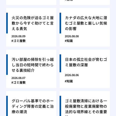
火災の危険が迫るゴミ屋
カナダの広大な大地に潜
敷から今すぐ助けてと言
むゴミ屋敷と厳しい気候
える勇気
の影響
2026.08.09
2026.08.08
ゴミ屋敷
知識
汚い部屋の掃除を引っ越
日本の孤立社会が育むゴ
し当日の短時間で終わら
ミ屋敷の深層
せる裏技紹介
2026.08.06
2026.08.07
知識
ゴミ屋敷
グローバル基準でのホー
ゴミ屋敷清掃における一
ディング障害の定義と治
般廃棄物と産業廃棄物の
療の潮流
法的な境界線とその重要