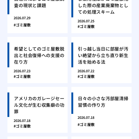
査の現状と課題
した際の産業廃棄物とし
ての処理スキーム
2026.07.29
2026.07.25
ゴミ屋敷
ゴミ屋敷
希望としてのゴミ屋敷脱
引っ越し当日に部屋が汚
出と社会復帰への支援の
い絶望から立ち直り新生
在り方
活を始める法
2026.07.23
2026.07.22
ゴミ屋敷
ゴミ屋敷
アメリカのガレージセー
日々の小さな汚部屋清掃
ル文化が生む収集癖の功
習慣の作り方
罪
2026.07.18
2026.07.18
ゴミ屋敷
ゴミ屋敷