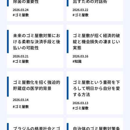
除菌の重要性
出すための対話術
2026.03.24
2026.03.22
ゴミ屋敷
ゴミ屋敷
未来のゴミ屋敷対策にお
ゴミ屋敷が招く経済的破
ける柔軟な決済手段と後
綻と機会損失の凄まじい
払いの可能性
実態
2026.03.21
2026.03.16
ゴミ屋敷
知識
ゴミ屋敷化を招く強迫的
ゴミ屋敷という重荷を下
貯蔵症の医学的背景
ろして明日から自分を愛
する方法
2026.03.14
2026.03.13
ゴミ屋敷
ゴミ屋敷
ブラジルの格差社会とゴ
自治体のゴミ屋敷対策条