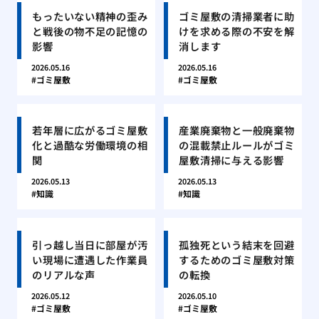
もったいない精神の歪み
ゴミ屋敷の清掃業者に助
と戦後の物不足の記憶の
けを求める際の不安を解
影響
消します
2026.05.16
2026.05.16
ゴミ屋敷
ゴミ屋敷
若年層に広がるゴミ屋敷
産業廃棄物と一般廃棄物
化と過酷な労働環境の相
の混載禁止ルールがゴミ
関
屋敷清掃に与える影響
2026.05.13
2026.05.13
知識
知識
引っ越し当日に部屋が汚
孤独死という結末を回避
い現場に遭遇した作業員
するためのゴミ屋敷対策
のリアルな声
の転換
2026.05.12
2026.05.10
ゴミ屋敷
ゴミ屋敷