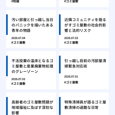
知識
ゴミ屋敷
汚い部屋と引っ越し当日
近隣コミュニティを揺る
のパニックを描いたある
がすゴミ屋敷の社会的影
青年の物語
響と法的リスク
2026.07.04
2026.07.03
ゴミ屋敷
ゴミ屋敷
不法投棄の温床となるゴ
引っ越し目前の汚部屋清
ミ屋敷と産業廃棄物処理
掃緊急対応術
のグレーゾーン
2026.07.01
2026.07.03
ゴミ屋敷
ゴミ屋敷
高齢者のゴミ屋敷問題が
特殊清掃員が語るゴミ屋
地域福祉に及ぼす深刻な
敷清掃の過酷な日常
影響