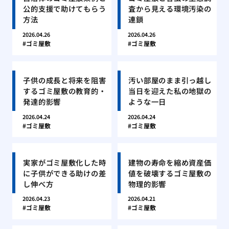
公的支援で助けてもらう
査から見える環境汚染の
方法
連鎖
2026.04.26
2026.04.26
ゴミ屋敷
ゴミ屋敷
子供の成長と将来を阻害
汚い部屋のまま引っ越し
するゴミ屋敷の教育的・
当日を迎えた私の地獄の
発達的影響
ような一日
2026.04.24
2026.04.24
ゴミ屋敷
ゴミ屋敷
実家がゴミ屋敷化した時
建物の寿命を縮め資産価
に子供ができる助けの差
値を破壊するゴミ屋敷の
し伸べ方
物理的影響
2026.04.23
2026.04.21
ゴミ屋敷
ゴミ屋敷