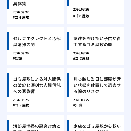
具体策
2026.03.26
2026.03.27
ゴミ屋敷
ゴミ屋敷
セルフネグレクトと汚部
友達を呼びたい子供が直
屋清掃の闇
面するゴミ屋敷の壁
2026.03.26
2026.03.26
知識
ゴミ屋敷
ゴミ屋敷による対人関係
引っ越し当日に部屋が汚
の破綻と深刻な人間信託
い状態を放置して退去す
への悪影響
る際のリスク
2026.03.25
2026.03.25
ゴミ屋敷
知識
汚部屋清掃の悪臭対策と
家族をゴミ屋敷から救い