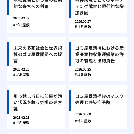
的な来客への対策
ィング障害と現代的な増
加要因
2026.02.28
2026.02.27
ゴミ屋敷
ゴミ屋敷
未来の多死社会と世界規
ゴミ屋敷清掃における産
模のゴミ屋敷問題への提
業廃棄物収集運搬業の許
言
可の有無と法的責任
2026.02.26
2026.02.25
ゴミ屋敷
ゴミ屋敷
引っ越し当日に部屋が汚
ゴミ屋敷清掃後のマスク
い状況を救う究極の処方
処理と感染症予防
箋
2026.02.09
2026.02.25
ゴミ屋敷
ゴミ屋敷