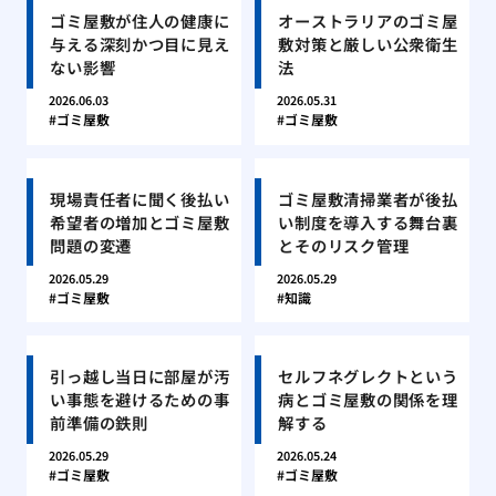
ゴミ屋敷が住人の健康に
オーストラリアのゴミ屋
与える深刻かつ目に見え
敷対策と厳しい公衆衛生
ない影響
法
2026.06.03
2026.05.31
ゴミ屋敷
ゴミ屋敷
現場責任者に聞く後払い
ゴミ屋敷清掃業者が後払
希望者の増加とゴミ屋敷
い制度を導入する舞台裏
問題の変遷
とそのリスク管理
2026.05.29
2026.05.29
ゴミ屋敷
知識
引っ越し当日に部屋が汚
セルフネグレクトという
い事態を避けるための事
病とゴミ屋敷の関係を理
前準備の鉄則
解する
2026.05.29
2026.05.24
ゴミ屋敷
ゴミ屋敷