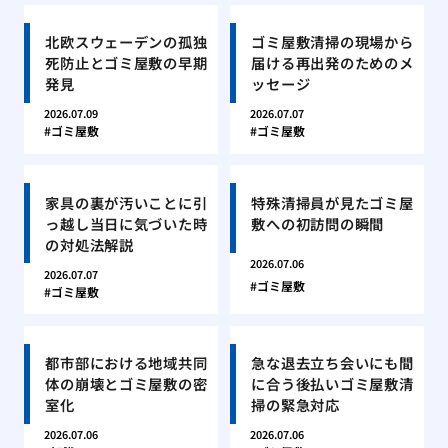
北欧スウェーデンの孤独
ゴミ屋敷清掃の現場から
死防止とゴミ屋敷の早期
届ける再出発のためのメ
発見
ッセージ
2026.07.09
2026.07.07
ゴミ屋敷
ゴミ屋敷
家具の裏が汚いことに引
特殊清掃員が見たゴミ屋
っ越し当日に気づいた時
敷への初訪問の瞬間
の対処法解説
2026.07.06
2026.07.07
ゴミ屋敷
ゴミ屋敷
都市部における地域共同
急な退去立ち会いにも間
体の崩壊とゴミ屋敷の密
に合う後払いゴミ屋敷清
室化
掃の緊急対応
2026.07.06
2026.07.06