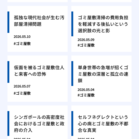
孤独な現代社会が生む汚
ゴミ屋敷清掃の費用負担
部屋清掃問題
を軽減する後払いという
選択肢の光と影
2026.05.10
2026.05.09
ゴミ屋敷
ゴミ屋敷
仮面を被るゴミ屋敷住人
単身世帯の急増が招くゴ
と来客への恐怖
ミ屋敷の深層と孤立の連
鎖
2026.05.07
2026.05.04
ゴミ屋敷
ゴミ屋敷
シンガポールの高密度社
セルフネグレクトという
会におけるゴミ屋敷と政
心の病とゴミ屋敷の不都
府の介入
合な真実