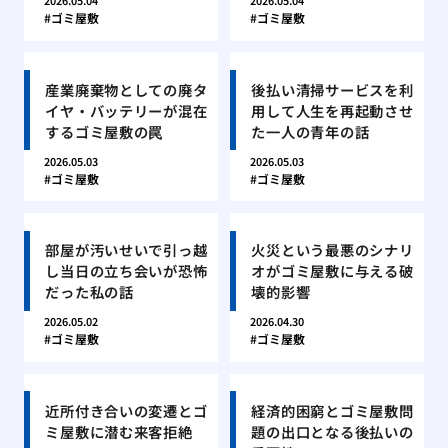
2026.05.04
2026.05.04
ゴミ屋敷
ゴミ屋敷
産業廃棄物としての廃タ
後払い清掃サービスを利
イヤ・バッテリーが混在
用して人生を再起動させ
するゴミ屋敷の罠
た一人の青年の話
2026.05.03
2026.05.03
ゴミ屋敷
ゴミ屋敷
部屋が汚いせいで引っ越
火災という最悪のシナリ
し当日の立ち会いが恐怖
オがゴミ屋敷に与える破
だった私の話
壊的影響
2026.05.02
2026.04.30
ゴミ屋敷
ゴミ屋敷
近所付き合いの変遷とゴ
経済的困窮とゴミ屋敷問
ミ屋敷に潜む来客拒絶
題の出口となる後払いの