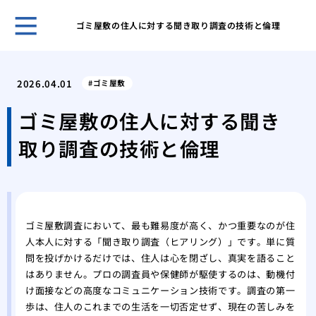
ゴミ屋敷の住人に対する聞き取り調査の技術と倫理
ホー
ある
2026.04.01
ゴミ屋敷
日の
「断
ゴミ屋敷の住人に対する聞き
敷住
取り調査の技術と倫理
ゴミ
べき
不用
は？
１D
ゴミ屋敷調査において、最も難易度が高く、かつ重要なのが住
方
人本人に対する「聞き取り調査（ヒアリング）」です。単に質
ゴミ
問を投げかけるだけでは、住人は心を閉ざし、真実を語ること
が取
はありません。プロの調査員や保健師が駆使するのは、動機付
ゴミ
け面接などの高度なコミュニケーション技術です。調査の第一
家の
歩は、住人のこれまでの生活を一切否定せず、現在の苦しみを