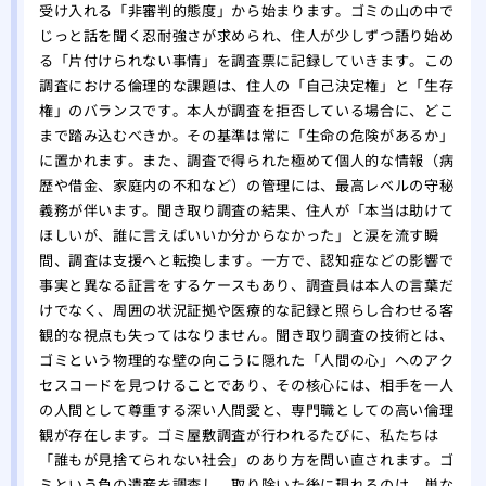
受け入れる「非審判的態度」から始まります。ゴミの山の中で
じっと話を聞く忍耐強さが求められ、住人が少しずつ語り始め
る「片付けられない事情」を調査票に記録していきます。この
調査における倫理的な課題は、住人の「自己決定権」と「生存
権」のバランスです。本人が調査を拒否している場合に、どこ
まで踏み込むべきか。その基準は常に「生命の危険があるか」
に置かれます。また、調査で得られた極めて個人的な情報（病
歴や借金、家庭内の不和など）の管理には、最高レベルの守秘
義務が伴います。聞き取り調査の結果、住人が「本当は助けて
ほしいが、誰に言えばいいか分からなかった」と涙を流す瞬
間、調査は支援へと転換します。一方で、認知症などの影響で
事実と異なる証言をするケースもあり、調査員は本人の言葉だ
けでなく、周囲の状況証拠や医療的な記録と照らし合わせる客
観的な視点も失ってはなりません。聞き取り調査の技術とは、
ゴミという物理的な壁の向こうに隠れた「人間の心」へのアク
セスコードを見つけることであり、その核心には、相手を一人
の人間として尊重する深い人間愛と、専門職としての高い倫理
観が存在します。ゴミ屋敷調査が行われるたびに、私たちは
「誰もが見捨てられない社会」のあり方を問い直されます。ゴ
ミという負の遺産を調査し、取り除いた後に現れるのは、単な