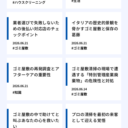
生活
ハウスクリーニング
業者選びで失敗しないた
イタリアの歴史的景観を
めの後払い対応店のチェ
脅かすゴミ屋敷と保存の
ックポイント
葛藤
2026.06.21
2026.06.21
ゴミ屋敷
ゴミ屋敷
ゴミ屋敷の再発調査とア
ゴミ屋敷清掃の現場で遭
フターケアの重要性
遇する「特別管理産業廃
棄物」の危険性と対処
2026.06.21
2026.06.14
知識
ゴミ屋敷
ゴミ屋敷の中で助けてと
プロの清掃を最初の来客
叫ぶあなたの心を救いた
として迎える覚悟
い