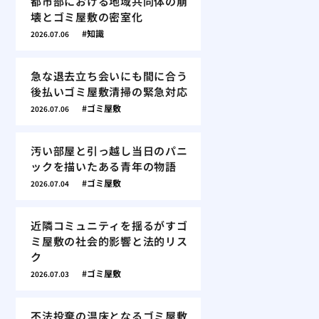
都市部における地域共同体の崩
壊とゴミ屋敷の密室化
知識
2026.07.06
急な退去立ち会いにも間に合う
後払いゴミ屋敷清掃の緊急対応
ゴミ屋敷
2026.07.06
汚い部屋と引っ越し当日のパニ
ックを描いたある青年の物語
ゴミ屋敷
2026.07.04
近隣コミュニティを揺るがすゴ
ミ屋敷の社会的影響と法的リス
ク
ゴミ屋敷
2026.07.03
不法投棄の温床となるゴミ屋敷