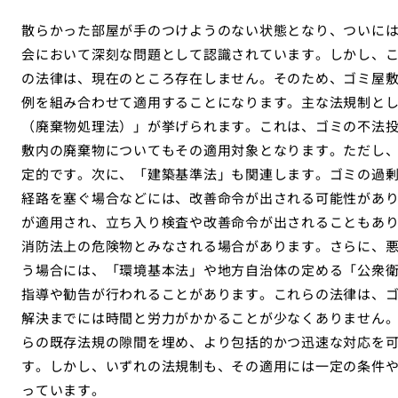
散らかった部屋が手のつけようのない状態となり、ついに
会において深刻な問題として認識されています。しかし、
の法律は、現在のところ存在しません。そのため、ゴミ屋
例を組み合わせて適用することになります。主な法規制と
（廃棄物処理法）」が挙げられます。これは、ゴミの不法
敷内の廃棄物についてもその適用対象となります。ただし
定的です。次に、「建築基準法」も関連します。ゴミの過
経路を塞ぐ場合などには、改善命令が出される可能性があ
が適用され、立ち入り検査や改善命令が出されることもあ
消防法上の危険物とみなされる場合があります。さらに、
う場合には、「環境基本法」や地方自治体の定める「公衆
指導や勧告が行われることがあります。これらの法律は、
解決までには時間と労力がかかることが少なくありません
らの既存法規の隙間を埋め、より包括的かつ迅速な対応を
す。しかし、いずれの法規制も、その適用には一定の条件
っています。