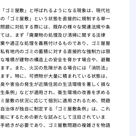
は「ゴミ屋敷」と呼ばれるようになる現象は、現代社
この「ゴミ屋敷」という状態を直接的に規制する単一
敷問題に対処する際には、既存の様々な関連法規や条
しては、まず「廃棄物の処理及び清掃に関する法律
投棄や適正な処理を義務付けるものであり、ゴミ屋屋
、私有地内のゴミの蓄積に対する直接的な強制力は限
剰な堆積が建物の構造上の安全を脅かす場合や、避難
ります。また、火災の危険がある場合には「消防法」
ります。特に、可燃物が大量に積まれている状態は、
悪臭や害虫の発生が近隣住民の生活環境を著しく損な
衛生条例」などが適用され、衛生環境の改善を求める
ゴミ屋敷の状況に応じて個別に適用されるため、問題
。自治体が独自に制定する「ゴミ屋敷条例」は、これ
可能にするための新たな試みとして注目されていま
や手続きが必要であり、ゴミ屋敷問題の複雑さを物語