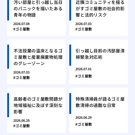
汚い部屋と引っ越し当日
近隣コミュニティを揺る
のパニックを描いたある
がすゴミ屋敷の社会的影
青年の物語
響と法的リスク
2026.07.04
2026.07.03
ゴミ屋敷
ゴミ屋敷
不法投棄の温床となるゴ
引っ越し目前の汚部屋清
ミ屋敷と産業廃棄物処理
掃緊急対応術
のグレーゾーン
2026.07.01
2026.07.03
ゴミ屋敷
ゴミ屋敷
高齢者のゴミ屋敷問題が
特殊清掃員が語るゴミ屋
地域福祉に及ぼす深刻な
敷清掃の過酷な日常
影響
2026.06.29
2026.06.29
ゴミ屋敷
ゴミ屋敷