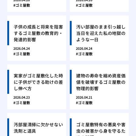
ゴミ屋敷
ゴミ屋敷
子供の成長と将来を阻害
汚い部屋のまま引っ越し
するゴミ屋敷の教育的・
当日を迎えた私の地獄の
発達的影響
ような一日
2026.04.24
2026.04.24
ゴミ屋敷
ゴミ屋敷
実家がゴミ屋敷化した時
建物の寿命を縮め資産価
に子供ができる助けの差
値を破壊するゴミ屋敷の
し伸べ方
物理的影響
2026.04.23
2026.04.21
ゴミ屋敷
ゴミ屋敷
汚部屋清掃に欠かせない
ゴミ屋敷特有の悪臭や害
洗剤と道具
虫の被害から身を守るた