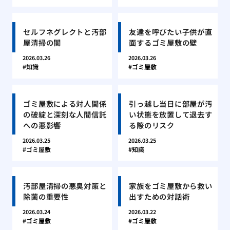
セルフネグレクトと汚部
友達を呼びたい子供が直
屋清掃の闇
面するゴミ屋敷の壁
2026.03.26
2026.03.26
知識
ゴミ屋敷
ゴミ屋敷による対人関係
引っ越し当日に部屋が汚
の破綻と深刻な人間信託
い状態を放置して退去す
への悪影響
る際のリスク
2026.03.25
2026.03.25
ゴミ屋敷
知識
汚部屋清掃の悪臭対策と
家族をゴミ屋敷から救い
除菌の重要性
出すための対話術
2026.03.24
2026.03.22
ゴミ屋敷
ゴミ屋敷