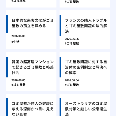
ゴミ屋敷
ゴミ屋敷
日本的な来客文化がゴミ
フランスの隣人トラブル
屋敷の孤立を深める
とゴミ屋敷問題の法的解
決
2026.06.06
2026.06.06
生活
ゴミ屋敷
韓国の超高層マンション
ゴミ屋敷問題に対する自
で起きるゴミ屋敷と格差
治体の条例制定と解決へ
社会
の模索
2026.06.05
2026.06.04
ゴミ屋敷
ゴミ屋敷
ゴミ屋敷が住人の健康に
オーストラリアのゴミ屋
与える深刻かつ目に見え
敷対策と厳しい公衆衛生
ない影響
法