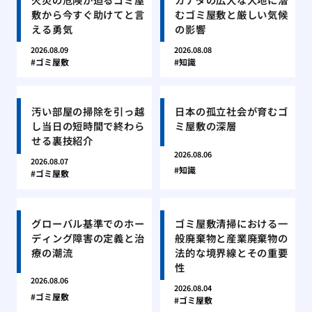
敷から今すぐ助けてと言
むゴミ屋敷と厳しい気候
える勇気
の影響
2026.08.09
2026.08.08
ゴミ屋敷
知識
汚い部屋の掃除を引っ越
日本の孤立社会が育むゴ
し当日の短時間で終わら
ミ屋敷の深層
せる裏技紹介
2026.08.06
2026.08.07
知識
ゴミ屋敷
グローバル基準でのホー
ゴミ屋敷清掃における一
ディング障害の定義と治
般廃棄物と産業廃棄物の
療の潮流
法的な境界線とその重要
性
2026.08.06
2026.08.04
ゴミ屋敷
ゴミ屋敷