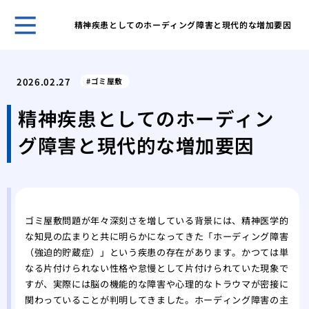
精神疾患としてのホーディング障害と現代的な増加要因
ホー
ある
2026.02.27
ゴミ屋敷
日の
「断
精神疾患としてのホーディン
敷住
グ障害と現代的な増加要因
ゴミ
べき
不用
は？
１D
ゴミ屋敷問題が年々深刻さを増している背景には、精神医学的
方
な知見の広まりと共に明らかになってきた「ホーディング障害
ゴミ
（強迫的貯蔵症）」という疾患の存在があります。かつては単
が取
なる片付けられない性格や怠慢として片付けられていた現象で
ゴミ
すが、実際には脳の機能的な障害や心理的なトラウマが密接に
家の
関わっていることが判明してきました。ホーディング障害の主