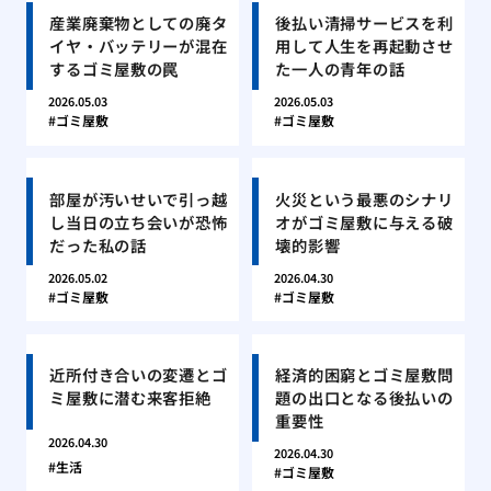
産業廃棄物としての廃タ
後払い清掃サービスを利
イヤ・バッテリーが混在
用して人生を再起動させ
するゴミ屋敷の罠
た一人の青年の話
2026.05.03
2026.05.03
ゴミ屋敷
ゴミ屋敷
部屋が汚いせいで引っ越
火災という最悪のシナリ
し当日の立ち会いが恐怖
オがゴミ屋敷に与える破
だった私の話
壊的影響
2026.05.02
2026.04.30
ゴミ屋敷
ゴミ屋敷
近所付き合いの変遷とゴ
経済的困窮とゴミ屋敷問
ミ屋敷に潜む来客拒絶
題の出口となる後払いの
重要性
2026.04.30
2026.04.30
生活
ゴミ屋敷