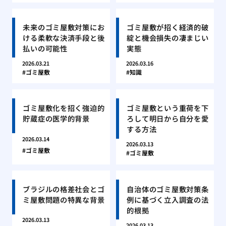
未来のゴミ屋敷対策にお
ゴミ屋敷が招く経済的破
ける柔軟な決済手段と後
綻と機会損失の凄まじい
払いの可能性
実態
2026.03.21
2026.03.16
ゴミ屋敷
知識
ゴミ屋敷化を招く強迫的
ゴミ屋敷という重荷を下
貯蔵症の医学的背景
ろして明日から自分を愛
する方法
2026.03.14
2026.03.13
ゴミ屋敷
ゴミ屋敷
ブラジルの格差社会とゴ
自治体のゴミ屋敷対策条
ミ屋敷問題の特異な背景
例に基づく立入調査の法
的根拠
2026.03.13
2026.03.13