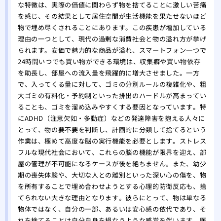
な特徴は、実際の価値に関わらず物を捨てることに激しい苦痛
を感じ、その結果として居住空間が生活機能を果たせないほど
物で埋め尽くされることにあります。この疾患が増加している
理由の一つとして、現代の過剰な消費社会と物の溢れ方が挙げ
られます。安価で魅力的な商品が溢れ、スマートフォン一つで
24時間いつでも買い物ができる環境は、収集癖や買い物依存
を助長し、部屋への流入量を飛躍的に増大させました。一方
で、入ってくる量に対して、ゴミの分別ルールの複雑化や、粗
大ゴミの有料化・予約制といった排出のハードルが高まってい
ることも、ゴミを溜め込みやすくする要因となっています。特
にADHD（注意欠如・多動症）などの発達障害を抱える人々に
とって、物の要不要を判断し、計画的に分類して捨てるという
作業は、極めて高度な脳の実行機能を必要とします。ストレス
フルな現代社会において、これらの脳の機能が限界を迎え、部
屋の管理が不可能になるケースが後を絶ちません。また、幼少
期の喪失体験や、大切な人との離別といった深い心の傷を、物
を所有することで埋め合わせようとする心理的防衛反応も、捨
てられない大きな理由となります。彼らにとって、物は単なる
物体ではなく、自分の一部、あるいは安心感の依代であり、そ
れを捨てることは自分自身を損なうような感覚を伴います。医