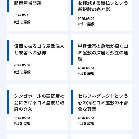
部屋清掃問題
を軽減する後払いという
選択肢の光と影
2026.05.10
2026.05.09
ゴミ屋敷
ゴミ屋敷
仮面を被るゴミ屋敷住人
単身世帯の急増が招くゴ
と来客への恐怖
ミ屋敷の深層と孤立の連
鎖
2026.05.07
2026.05.04
ゴミ屋敷
ゴミ屋敷
シンガポールの高密度社
セルフネグレクトという
会におけるゴミ屋敷と政
心の病とゴミ屋敷の不都
府の介入
合な真実
2026.05.04
2026.05.04
ゴミ屋敷
ゴミ屋敷