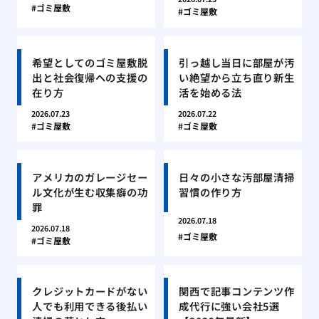
ゴミ屋敷
ゴミ屋敷
希望としてのゴミ屋敷脱
引っ越し当日に部屋が汚
出と社会復帰への支援の
い絶望から立ち直り新生
在り方
活を始める法
2026.07.23
2026.07.22
ゴミ屋敷
ゴミ屋敷
アメリカのガレージセー
日々の小さな汚部屋清掃
ル文化が生む収集癖の功
習慣の作り方
罪
2026.07.18
2026.07.18
ゴミ屋敷
ゴミ屋敷
クレジットカードがない
関西で記事コンテンツ作
人でも利用できる後払い
成代行に強い会社5選