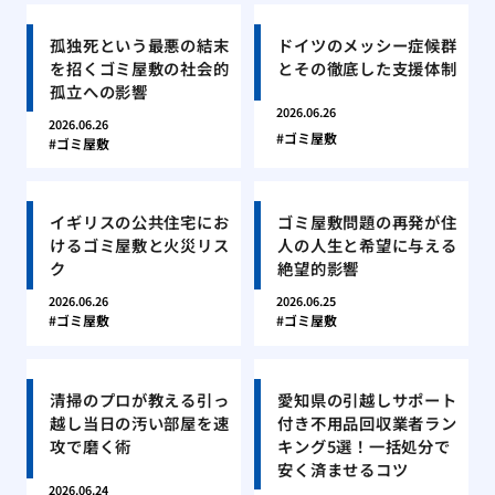
孤独死という最悪の結末
ドイツのメッシー症候群
を招くゴミ屋敷の社会的
とその徹底した支援体制
孤立への影響
2026.06.26
2026.06.26
ゴミ屋敷
ゴミ屋敷
イギリスの公共住宅にお
ゴミ屋敷問題の再発が住
けるゴミ屋敷と火災リス
人の人生と希望に与える
ク
絶望的影響
2026.06.26
2026.06.25
ゴミ屋敷
ゴミ屋敷
清掃のプロが教える引っ
愛知県の引越しサポート
越し当日の汚い部屋を速
付き不用品回収業者ラン
攻で磨く術
キング5選！一括処分で
安く済ませるコツ
2026.06.24