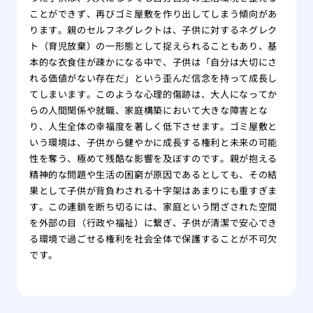
ことができず、再びゴミ屋敷を作り出してしまう傾向があ
ります。親のセルフネグレクトは、子供に対するネグレク
ト（育児放棄）の一形態として捉えられることもあり、基
本的な衣食住が疎かになる中で、子供は「自分は大切にさ
れる価値がない存在だ」という歪んだ信念を持って成長し
てしまいます。このような心理的傷跡は、大人になってか
らの人間関係や就職、家庭構築において大きな障害とな
り、人生全体の幸福度を著しく低下させます。ゴミ屋敷と
いう環境は、子供から健やかに成長する権利と未来の可能
性を奪う、極めて残酷な影響を及ぼすのです。親が抱える
精神的な問題や生活の困窮が原因であるとしても、その結
果として子供が背負わされる十字架はあまりにも重すぎま
す。この連鎖を断ち切るには、家庭という閉ざされた空間
を外部の目（行政や福祉）に繋ぎ、子供が清潔で安心でき
る環境で過ごせる権利を社会全体で保護することが不可欠
です。