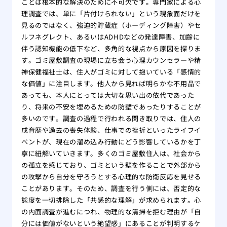
ことは根本的な解決のために不可欠です。専門家による心
理調査では、単に「片付けられない」という現象面だけを
見るのではなく、強迫的貯蔵症（ホーディング障害）やセ
ルフネグレクト、あるいはADHDなどの発達障害、加齢に
伴う認知機能の低下など、多角的な視点から原因を探りま
す。ゴミ屋敷調査の現場に立ち会う心理カウンセラーや精
神保健福祉士は、住人がゴミに対して抱いている「感情的
な価値」に注目します。他人から見れば明らかな不用品で
あっても、本人にとっては大切な思い出の依代であった
り、将来の不安を埋めるための防壁であったりすることが
多いのです。調査の過程で行われる聞き取りでは、住人の
成育歴や過去の喪失体験、仕事での挫折といったライフイ
ベントが、現在の溜め込み行動にどう影響しているかを丁
寧に紐解いていきます。多くのゴミ屋敷住人は、社会から
の孤立を感じており、ゴミという壁を作ることで外部から
の攻撃から自分を守ろうとする心理的な防衛反応を見せる
ことがあります。そのため、調査を行う側には、否定的な
態度を一切排除した「共感的な理解」が求められます。心
の内面調査が進むにつれ、物理的な清掃を拒む理由が「自
分には価値がないという絶望感」にあることが判明するケ