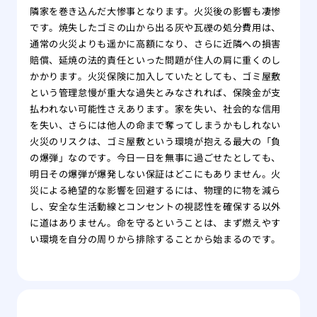
隣家を巻き込んだ大惨事となります。火災後の影響も凄惨
です。焼失したゴミの山から出る灰や瓦礫の処分費用は、
通常の火災よりも遥かに高額になり、さらに近隣への損害
賠償、延焼の法的責任といった問題が住人の肩に重くのし
かかります。火災保険に加入していたとしても、ゴミ屋敷
という管理怠慢が重大な過失とみなされれば、保険金が支
払われない可能性さえあります。家を失い、社会的な信用
を失い、さらには他人の命まで奪ってしまうかもしれない
火災のリスクは、ゴミ屋敷という環境が抱える最大の「負
の爆弾」なのです。今日一日を無事に過ごせたとしても、
明日その爆弾が爆発しない保証はどこにもありません。火
災による絶望的な影響を回避するには、物理的に物を減ら
し、安全な生活動線とコンセントの視認性を確保する以外
に道はありません。命を守るということは、まず燃えやす
い環境を自分の周りから排除することから始まるのです。