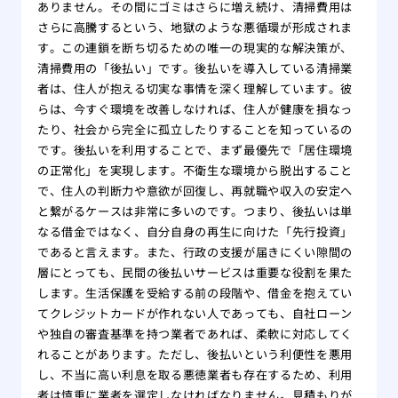
ありません。その間にゴミはさらに増え続け、清掃費用は
さらに高騰するという、地獄のような悪循環が形成されま
す。この連鎖を断ち切るための唯一の現実的な解決策が、
清掃費用の「後払い」です。後払いを導入している清掃業
者は、住人が抱える切実な事情を深く理解しています。彼
らは、今すぐ環境を改善しなければ、住人が健康を損なっ
たり、社会から完全に孤立したりすることを知っているの
です。後払いを利用することで、まず最優先で「居住環境
の正常化」を実現します。不衛生な環境から脱出すること
で、住人の判断力や意欲が回復し、再就職や収入の安定へ
と繋がるケースは非常に多いのです。つまり、後払いは単
なる借金ではなく、自分自身の再生に向けた「先行投資」
であると言えます。また、行政の支援が届きにくい隙間の
層にとっても、民間の後払いサービスは重要な役割を果た
します。生活保護を受給する前の段階や、借金を抱えてい
てクレジットカードが作れない人であっても、自社ローン
や独自の審査基準を持つ業者であれば、柔軟に対応してく
れることがあります。ただし、後払いという利便性を悪用
し、不当に高い利息を取る悪徳業者も存在するため、利用
者は慎重に業者を選定しなければなりません。見積もりが