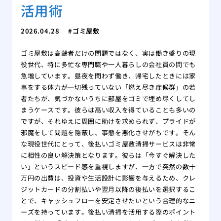
活用術
2026.04.28
ゴミ屋敷
ゴミ屋敷は高齢者だけの問題ではなく、実は働き盛りの現
役世代、特に多忙な専門職や一人暮らしの会社員の間でも
急増しています。昼夜を問わず働き、帰宅したときには家
事をする体力が一切残っていない「燃え尽き症候群」の若
者たちが、気づかないうちに部屋をゴミで埋め尽くしてし
まうケースです。彼らは高い収入を得ていることも多いの
ですが、それゆえに周囲に助けを求められず、プライドが
邪魔をして問題を隠蔽し、事態を悪化させがちです。そん
な現役世代にとって、後払いゴミ屋敷清掃サービスは非常
に相性の良い解決策となります。彼らは「今すぐ解決した
い」というスピード感を重視しますが、一方で突然の数十
万円の出費は、投資や生活設計に影響を与えるため、クレ
ジットカードの分割払いや翌月以降の後払いを選択するこ
とで、キャッシュフローを安定させたいという合理的なニ
ーズを持っています。後払い清掃を活用する際のポイント