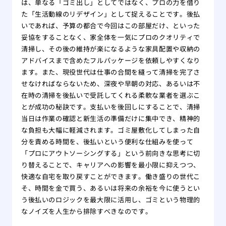
は、単なる「ゴミ出し」としてではなく、プロの力を借り
た「生活動線のリデザイン」として捉えることです。後払
いであれば、予算の都合で今回はこの部屋だけ、といった
妥協をすることなく、家全体を一気にプロのクオリティで
清掃し、その後の維持が楽になるような家具配置や収納の
アドバイスまで含めたフルパッケージを依頼しやすくなり
ます。また、現役世代は仕事の合間を縫って清掃を完了さ
せなければならないため、深夜や早朝の対応、あるいは不
在時の清掃を後払いで受託してくれる柔軟な業者を選ぶこ
とが成功の秘訣です。支払いを後回しにすることで、清掃
当日は作業の確認と新生活の準備だけに集中でき、精神的
な負担も大幅に軽減されます。ゴミ屋敷化してしまった自
分を責める時間を、後払いという便利な仕組みを使って
「プロにアウトソーシングする」という前向きな思考に切
り替えることで、キャリアへの影響を最小限に抑えつつ、
快適な自宅を取り戻すことができます。働き盛りの世代こ
そ、時間を金で買う、あるいは将来の余裕を今に使うとい
う後払いのロジックを最大限に活用し、ゴミという物理的
なノイズを人生から排除すべきなのです。