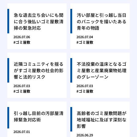
急な退去立ち会いにも間
汚い部屋と引っ越し当日
に合う後払いゴミ屋敷清
のパニックを描いたある
掃の緊急対応
青年の物語
2026.07.06
2026.07.04
ゴミ屋敷
ゴミ屋敷
近隣コミュニティを揺る
不法投棄の温床となるゴ
がすゴミ屋敷の社会的影
ミ屋敷と産業廃棄物処理
響と法的リスク
のグレーゾーン
2026.07.03
2026.07.03
ゴミ屋敷
ゴミ屋敷
引っ越し目前の汚部屋清
高齢者のゴミ屋敷問題が
掃緊急対応術
地域福祉に及ぼす深刻な
影響
2026.07.01
2026.06.29