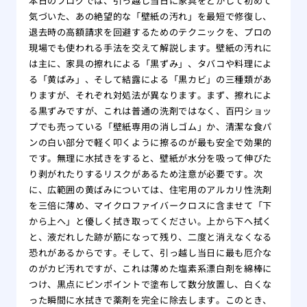
本日のブログでは、引っ越し当日に家具をどかして初めて
気づいた、あの絶望的な「壁紙の汚れ」を最短で修復し、
退去時の高額請求を回避するためのテクニックを、プロの
現場でも使われる手法を交えて解説します。壁紙の汚れに
は主に、家具の擦れによる「黒ずみ」、タバコや料理によ
る「黄ばみ」、そして結露による「黒カビ」の三種類があ
りますが、それぞれ対処法が異なります。まず、擦れによ
る黒ずみですが、これは普通の洗剤ではなく、百円ショッ
プでも売っている「壁紙専用の消しゴム」か、清潔な食パ
ンの白い部分で軽く叩くように擦るのが最も安全で効果的
です。無理に水拭きをすると、壁紙が水分を吸って伸びた
り剥がれたりするリスクがあるため注意が必要です。次
に、広範囲の黄ばみについては、住宅用のアルカリ性洗剤
を三倍に薄め、マイクロファイバークロスに含ませて「下
から上へ」と優しく拭き取ってください。上から下へ拭く
と、液だれした跡が筋になって残り、二度と消えなくなる
恐れがあるからです。そして、引っ越し当日に最も厄介な
のがカビ汚れですが、これは薄めた塩素系漂白剤を綿棒に
つけ、黒点にピンポイントで塗布して数分放置し、白くな
った瞬間に水拭きで薬剤を完全に除去します。このとき、