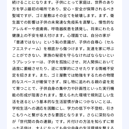
続けることになります。子供にとって家庭は、世界のあり
方を学ぶ最初の場所であり、安心・安全が保障されるべき
聖域ですが、ゴミ屋敷はその全てを破壊します。まず、衛
生面での影響は子供の未発達な免疫系を直撃し、慢性的な
アレルギーや皮膚病、呼吸器疾患を誘発し、将来にわたる
健康上の不安を植え付けます。心理面では、自分の家が
「普通ではない」という恥の意識が、子供の自尊心（セル
フエスティーム）を根底から傷つけます。友達を家に呼ぶ
ことができない、家族の秘密を守らなければならないとい
うプレッシャーは、子供を孤独にさせ、対人関係において
過度に萎縮させたり、逆に攻撃的にさせたりする情緒不安
定を招きます。また、ゴミ屋敷では勉強をするための物理
的なスペースが確保できず、探し物に追われる親の姿を見
て育つことで、子供自身の集中力や計画性といった実行機
能の形成が阻害されます。整えられた環境で規則正しい生
活を送るという基本的な生活習慣が身につかないことは、
学校生活への適応を困難にし、学力の低下や不登校、引き
こもりへと繋がる大きな要因となります。さらに深刻なの
が「世代間の負の連鎖」です。片付けの方法を知らずに育
った子供は、大人になっても自分自身の生活環境を整える