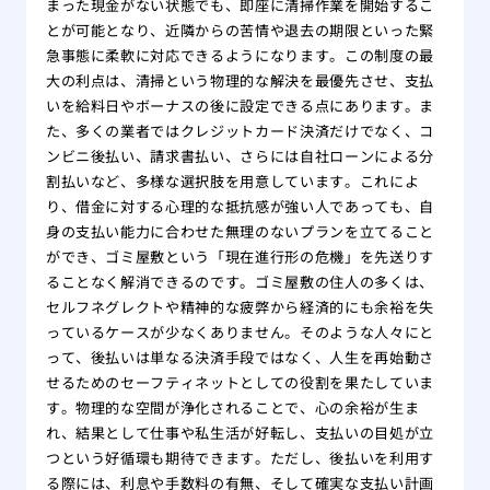
まった現金がない状態でも、即座に清掃作業を開始するこ
とが可能となり、近隣からの苦情や退去の期限といった緊
急事態に柔軟に対応できるようになります。この制度の最
大の利点は、清掃という物理的な解決を最優先させ、支払
いを給料日やボーナスの後に設定できる点にあります。ま
た、多くの業者ではクレジットカード決済だけでなく、コ
ンビニ後払い、請求書払い、さらには自社ローンによる分
割払いなど、多様な選択肢を用意しています。これによ
り、借金に対する心理的な抵抗感が強い人であっても、自
身の支払い能力に合わせた無理のないプランを立てること
ができ、ゴミ屋敷という「現在進行形の危機」を先送りす
ることなく解消できるのです。ゴミ屋敷の住人の多くは、
セルフネグレクトや精神的な疲弊から経済的にも余裕を失
っているケースが少なくありません。そのような人々にと
って、後払いは単なる決済手段ではなく、人生を再始動さ
せるためのセーフティネットとしての役割を果たしていま
す。物理的な空間が浄化されることで、心の余裕が生ま
れ、結果として仕事や私生活が好転し、支払いの目処が立
つという好循環も期待できます。ただし、後払いを利用す
る際には、利息や手数料の有無、そして確実な支払い計画