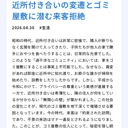
近所付き合いの変遷とゴミ
屋敷に潜む来客拒絶
2026.04.30
生活
昭和の時代、近所付き合いは非常に密接で、隣人が断りも
なく玄関を開けて入ってきたり、子供たちが他人の家で勝
手におやつを食べたりすることは、日常的な光景でした。
このような「過干渉なコミュニティ」においては、家をゴ
ミ屋敷にすることは事実上不可能でした。なぜなら、異変
があれば即座に近所中に知れ渡り、お節介な誰かが掃除を
始めたり、説教をしたりしたからです。しかし、平成から
令和にかけて、プライバシーの尊重という美徳が進展する
一方で、近所付き合いは希薄化し、隣の住人が何をしてい
るか分からない「無関心の壁」が築かれました。この社会
の変化こそが、現代のゴミ屋敷を地下深くで増殖させる要
因となっています。今の時代、来客は「約束された訪問」
であり、不意の来訪はマナー違反とされるようになりまし
た。このことが、ゴミ屋敷の住人にとって、秘密を隠し続