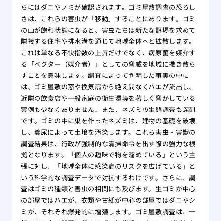
らにはダニやノミが確認されます。ゴミ屋敷調査の恐ろし
さは、これらの害虫が「移動」することにあります。ゴミ
の山が飽和状態になると、害虫たちは新たな餌場を求めて
隣接する住宅や排水溝を通じて地域全体へと拡散します。
これは単なる不快指数の上昇だけでなく、病原菌を媒介す
る「ベクター（媒介者）」としての脅威を地域に撒き散ら
すことを意味します。調査によって判明した事実の中に
は、ゴミ屋敷の窓や換気扇から絶え間なくハエが流出し、
近隣の飲食店や一般家庭の衛生環境を著しく脅かしている
実例も少なくありません。また、ネズミの生態調査も深刻
です。ゴミの中に巣を作ったネズミは、建物の基礎を破壊
し、糞尿によって土壌を汚染します。これら害虫・害獣の
調査結果は、行政が強制的な清掃命令を出す際の強力な根
拠となります。「個人の趣味で物を溜めている」という主
張に対し、「地域全体に感染症のリスクを広げている」と
いう科学的な調査データで対抗するわけです。さらに、調
査はゴミの種類と害虫の相関にも及びます。生ゴミが中心
の部屋ではハエが、衣類や古紙が中心の部屋ではダニやシ
ミが、それぞれ爆発的に増殖します。ゴミ屋敷調査は、一