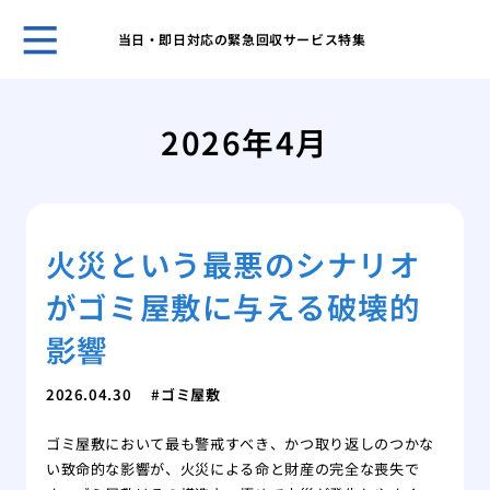
当日・即日対応の緊急回収サービス特集
ホー
ある
2026年4月
日の
「断
敷住
ゴミ
火災という最悪のシナリオ
べき
不用
がゴミ屋敷に与える破壊的
は？
１D
影響
方
ゴミ
2026.04.30
ゴミ屋敷
が取
ゴミ屋敷において最も警戒すべき、かつ取り返しのつかな
ゴミ
い致命的な影響が、火災による命と財産の完全な喪失で
家の