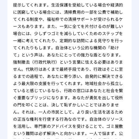
提示してくれます。生活保護を受給している場合や経済的
に困窮している場合には、清掃費用の一部を公費で補助し
てくれる制度や、福祉枠での清掃サポートが受けられるケ
ースもあります。また、一気に全てを片付けるのが難しい
場合には、少しずつゴミを減らしていくためのステップを
一緒に考えてくれたり、定期的な訪問による見守りを行っ
てくれたりもします。自治体という公的な機関の「助け
て」という声は、あなたにとっての強力な盾となります。
強制撤去（行政代執行）という言葉に怯える必要はありま
せん。代執行はあくまで最終手段であり、行政はそこに至
るまでの過程で、あなたに寄り添い、自発的に解決できる
よう最大限の支援を行ってくれます。地域社会から孤立し
ていると感じているなら、行政の窓口はあなたと社会を繋
ぐ重要なブリッジになります。あなたが勇気を出して役所
の門を叩くことは、決して恥ずかしいことではありませ
ん。それは、一人の市民として、より良い生活を送るため
の正当な権利を行使する行為なのです。自治体のリソース
を活用し、専門家のアドバイスを受けることで、ゴミ屋敷
という難問は必ず解決へと向かいます。一人で悩まず、公