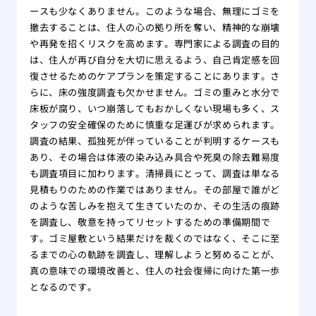
ースも少なくありません。このような場合、無理にゴミを
撤去することは、住人の心の拠り所を奪い、精神的な崩壊
や再発を招くリスクを高めます。専門家による調査の目的
は、住人が再び自分を大切に思えるよう、自己肯定感を回
復させるためのケアプランを策定することにあります。さ
らに、床の強度調査も欠かせません。ゴミの重みと水分で
床板が腐り、いつ崩落してもおかしくない現場も多く、ス
タッフの安全確保のために慎重な足運びが求められます。
調査の結果、孤独死が伴っていることが判明するケースも
あり、その場合は体液の染み込み具合や死臭の除去難易度
も調査項目に加わります。清掃員にとって、調査は単なる
見積もりのための作業ではありません。その部屋で誰がど
のような苦しみを抱えて生きていたのか、その生活の痕跡
を調査し、敬意を持ってリセットするための準備期間で
す。ゴミ屋敷という結果だけを裁くのではなく、そこに至
るまでの心の軌跡を調査し、理解しようと努めることが、
真の意味での環境改善と、住人の社会復帰に向けた第一歩
となるのです。