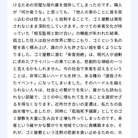
けるための完璧な隠れ蓑を提供してしまったのです。隣人
が「何か臭うな」と思っても、「他人の家のことに首を突
っ込むのは控えよう」と自制することで、ゴミ屋敷は発見
されないまま深刻化していきます。かつての来客文化が持
っていた「相互監視と助け合い」の機能が失われた結果、
孤立した住人は自分の世界に閉じこもり、ゴミという名の
壁を高く積み上げ、誰の介入も許さない城を築くようにな
りました。ゴミ屋敷に潜む「来客拒絶」は、現代人が過剰
に求めたプライバシーの果てにある、悲劇的な帰結の一つ
と言えるかもしれません。今の社会で来客を迎えるという
ことは、非常に高いハードルを持つ、ある種の「選抜され
たイベント」になってしまいました。そのハードルを越え
られない人々は、社会との繋がりを失い、誰からも訪ねら
れない部屋で、ゴミの中に埋もれて生きることを選択せざ
るを得なくなります。近所付き合いの変遷は、私たちの自
由を増やしましたが、同時に「孤独死予備軍」としてのゴ
ミ屋敷を大量に生み出す土壌も作ってしまったのです。来
客という緩やかな繋がりを地域でいかに再構築するか。そ
れが、ゴミ屋敷という沈黙の悲劇を食い止めるための、大