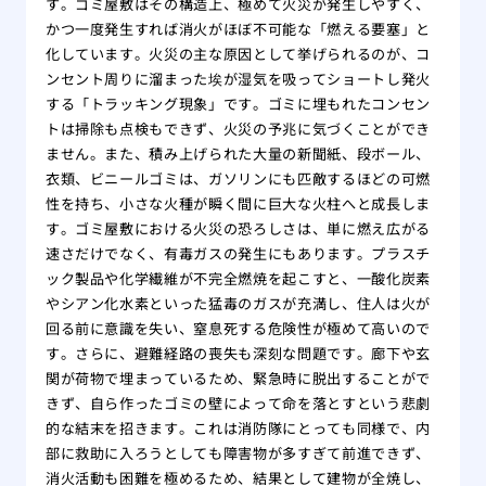
す。ゴミ屋敷はその構造上、極めて火災が発生しやすく、
かつ一度発生すれば消火がほぼ不可能な「燃える要塞」と
化しています。火災の主な原因として挙げられるのが、コ
ンセント周りに溜まった埃が湿気を吸ってショートし発火
する「トラッキング現象」です。ゴミに埋もれたコンセン
トは掃除も点検もできず、火災の予兆に気づくことができ
ません。また、積み上げられた大量の新聞紙、段ボール、
衣類、ビニールゴミは、ガソリンにも匹敵するほどの可燃
性を持ち、小さな火種が瞬く間に巨大な火柱へと成長しま
す。ゴミ屋敷における火災の恐ろしさは、単に燃え広がる
速さだけでなく、有毒ガスの発生にもあります。プラスチ
ック製品や化学繊維が不完全燃焼を起こすと、一酸化炭素
やシアン化水素といった猛毒のガスが充満し、住人は火が
回る前に意識を失い、窒息死する危険性が極めて高いので
す。さらに、避難経路の喪失も深刻な問題です。廊下や玄
関が荷物で埋まっているため、緊急時に脱出することがで
きず、自ら作ったゴミの壁によって命を落とすという悲劇
的な結末を招きます。これは消防隊にとっても同様で、内
部に救助に入ろうとしても障害物が多すぎて前進できず、
消火活動も困難を極めるため、結果として建物が全焼し、