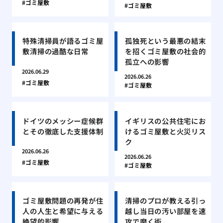
ゴミ屋敷
ゴミ屋敷
特殊清掃員が語るゴミ屋
孤独死という最悪の結末
敷清掃の過酷な日常
を招くゴミ屋敷の社会的
孤立への影響
2026.06.29
2026.06.26
ゴミ屋敷
ゴミ屋敷
ドイツのメッシー症候群
イギリスの公共住宅にお
とその徹底した支援体制
けるゴミ屋敷と火災リス
ク
2026.06.26
2026.06.26
ゴミ屋敷
ゴミ屋敷
ゴミ屋敷問題の再発が住
清掃のプロが教える引っ
人の人生と希望に与える
越し当日の汚い部屋を速
絶望的影響
攻で磨く術