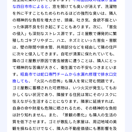
な四日市市によると、
窓を開けても臭いが消えず、洗濯物
を外に干すこともためらわれるほどの強烈な臭いは、隣人
の精神的な負担を増大させ、頭痛、吐き気、食欲不振とい
った体調不良を引き起こすこともあります。次に、「害虫
の侵入」も深刻なストレス源です。ゴミ屋敷で爆発的に繁
殖したゴキブリやダニ、ハエ、ネズミといった害虫・害獣
は、壁の隙間や排水管、共用部分などを経由して隣の住戸
に次々と侵入してきます。自宅が清潔に保たれていても、
隣のゴミ屋敷が原因で害虫被害に遭うことは、隣人にとっ
て精神的な苦痛が大きく、衛生面での不安もつきまといま
す。
昭島市では蛇口専門チームから水漏れ修理で排水口交
換しても
、「火災への恐怖」も隣人を常に苛む問題です。
ゴミ屋敷に蓄積された可燃物は、いつ火災が発生してもお
かしくない状況であり、隣接する住民は常にそのリスクに
怯えながら生活することになります。隣家に延焼すれば、
自身の命や財産も危険に晒されるため、その精神的な負担
は計り知れません。また、「景観の悪化」も隣人の生活の
質を低下させます。ゴミが散乱した家屋は、周辺地域の美
観を損ねるだけでなく、隣人の不動産価値にも悪影響を及