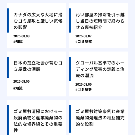
カナダの広大な大地に潜
汚い部屋の掃除を引っ越
むゴミ屋敷と厳しい気候
し当日の短時間で終わら
の影響
せる裏技紹介
2026.08.08
2026.08.07
知識
ゴミ屋敷
日本の孤立社会が育むゴ
グローバル基準でのホー
ミ屋敷の深層
ディング障害の定義と治
療の潮流
2026.08.06
2026.08.06
知識
ゴミ屋敷
ゴミ屋敷清掃における一
ゴミ屋敷対策条例と産業
般廃棄物と産業廃棄物の
廃棄物処理法の相互補完
法的な境界線とその重要
的な役割
性