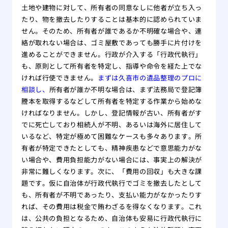
土地や建物に対して、所有者の同意なしに他者が立ち入っ
たり、物を撤去したりすることは基本的に認められていま
せん。そのため、所有者が誰であるか不明確な場合や、連
絡が取れない場合は、ゴミ屋敷であっても勝手に片付けを
進めることができません。行政が介入する「行政代執行」
も、原則として所有者を特定し、指導や命令を経た上でな
ければ行使できません。
まずは久喜市の遺品整理のプロに
相談し、
所有者が誰か不明な場合は、まず法務局で登記簿
謄本を取得するなどして所有者を特定する作業から始めな
ければなりません。しかし、登記情報が古い、所有者がす
でに死亡しており相続人が不明、あるいは海外に居住して
いるなど、特定が極めて困難なケースも多々あります。所
有者が特定できたとしても、精神疾患などで意思能力がな
い場合や、費用負担能力がない場合には、事実上の解決が
非常に難しくなります。次に、「費用の回収」も大きな課
題です。仮に自治体が行政代執行でゴミを撤去したとして
も、所有者が不明であったり、支払い能力がなかったりす
れば、その費用は税金で賄わざるを得なくなります。これ
は、公共の負担となるため、自治体も安易に行政代執行に