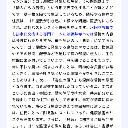
マンションでゴミ屋敷が発生した場合、その問題はまず
「隣人からの苦情」という形で表面化することがほとんど
です。壁一枚を隔てて生活しているため、隣接する住戸の
住民は、ゴミ屋敷が引き起こす様々な問題に直接的にさら
され、深刻なストレスと不快感を覚えます。
水回り設備で
も排水口交換する専門チームには藤井寺市では
苦情の内容
は多岐にわたりますが、最も多いのは「悪臭」に関するも
のです。ゴミ屋敷から発生する腐敗臭やカビ臭は、換気扇
やドアの隙間、配管などを通じて隣の部屋に侵入し、生活
空間に染み付いてしまいます。窓を開けることもできず、
常に不快な臭いに悩まされることは、精神的な負担が非常
に大きく、頭痛や吐き気といった体調不良を引き起こすこ
ともあります。次に、「害虫の侵入」も深刻な苦情の原因
となります。ゴミ屋敷で繁殖したゴキブリやダニ、ネズミ
といった害虫・害獣は、壁の隙間や排水管、共用部分など
を経由して隣の住戸に侵入してきます。自宅が清潔に保た
れていても、隣のゴミ屋敷が原因で害虫被害に遭うこと
は、住民にとって耐え難いストレスであり、健康被害のリ
スクも高まります。さらに、「騒音」に関する苦情も発生
します。ゴミを整理する際の物音、あるいは害虫・害獣が