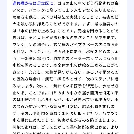
道修理からは足立区に
、ゴミの山の中でどう行動すれば良
いのか、パニックに陥ってしまう人も少なくありません。
冷静さを保ち、以下の対処法を実践することで、被害の拡
大を最小限に抑えることができます。まず、最も重要なの
は「水の供給を止める」ことです。元栓を閉めることがで
きれば、それ以上水が流れ出るのを防ぐことができます。
マンションの場合は、玄関横のパイプスペース内にある止
水栓や、キッチン下、洗面台下にある止水栓を閉めましょ
う。一軒家の場合は、敷地内のメーターボックスにある止
水栓を閉めることで、家全体の水の供給を止めることがで
きます。ただし、元栓が見つからない、あるいは閉めるの
が困難な場合は、無理に探そうとせず、次のステップに進
みましょう。次に、「漏れている箇所を特定し、水をせき
止める」ことです。ゴミの山の中から漏水箇所を特定する
のは困難かもしれませんが、水が湧き出ている場所や、水
の染みが広がっている箇所を目安に、応急処置を施しま
す。タオルや雑巾を重ねて水を吸い取らせたり、バケツで
水を受け止めたりして、被害が広がるのを防ぎましょう。
可能であれば、ゴミをどかして漏水箇所を露出させ、より
効果的な対処ができるようにします。ただし、ゴミの山が