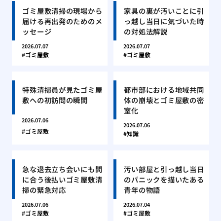
ゴミ屋敷清掃の現場から
家具の裏が汚いことに引
届ける再出発のためのメ
っ越し当日に気づいた時
ッセージ
の対処法解説
2026.07.07
2026.07.07
ゴミ屋敷
ゴミ屋敷
特殊清掃員が見たゴミ屋
都市部における地域共同
敷への初訪問の瞬間
体の崩壊とゴミ屋敷の密
室化
2026.07.06
2026.07.06
ゴミ屋敷
知識
急な退去立ち会いにも間
汚い部屋と引っ越し当日
に合う後払いゴミ屋敷清
のパニックを描いたある
掃の緊急対応
青年の物語
2026.07.06
2026.07.04
ゴミ屋敷
ゴミ屋敷