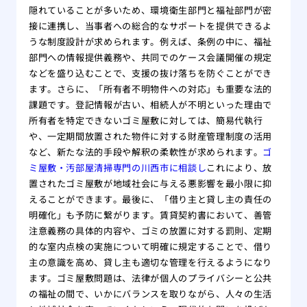
隠れていることが多いため、環境衛生部門と福祉部門が密
接に連携し、当事者への総合的なサポートを提供できるよ
うな制度設計が求められます。例えば、条例の中に、福祉
部門への情報提供義務や、共同でのケース会議開催の規定
などを盛り込むことで、支援の抜け落ちを防ぐことができ
ます。さらに、「所有者不明物件への対応」も重要な法的
課題です。登記情報が古い、相続人が不明といった理由で
所有者を特定できないゴミ屋敷に対しては、簡易代執行
や、一定期間放置された物件に対する財産管理制度の活用
など、新たな法的手段や解釈の柔軟性が求められます。
ゴ
ミ屋敷・汚部屋清掃専門の川西市に相談し
これにより、放
置されたゴミ屋敷が地域社会に与える悪影響を最小限に抑
えることができます。最後に、「借り主と貸し主の責任の
明確化」も予防に繋がります。賃貸契約書において、善管
注意義務の具体的内容や、ゴミの放置に対する罰則、定期
的な室内点検の実施について明確に規定することで、借り
主の意識を高め、貸し主も適切な管理を行えるようになり
ます。ゴミ屋敷問題は、法律が個人のプライバシーと公共
の福祉の間で、いかにバランスを取りながら、人々の生活