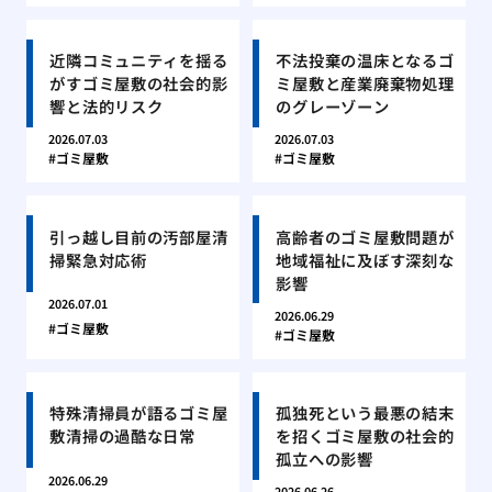
近隣コミュニティを揺る
不法投棄の温床となるゴ
がすゴミ屋敷の社会的影
ミ屋敷と産業廃棄物処理
響と法的リスク
のグレーゾーン
2026.07.03
2026.07.03
ゴミ屋敷
ゴミ屋敷
引っ越し目前の汚部屋清
高齢者のゴミ屋敷問題が
掃緊急対応術
地域福祉に及ぼす深刻な
影響
2026.07.01
2026.06.29
ゴミ屋敷
ゴミ屋敷
特殊清掃員が語るゴミ屋
孤独死という最悪の結末
敷清掃の過酷な日常
を招くゴミ屋敷の社会的
孤立への影響
2026.06.29
2026.06.26