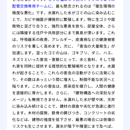
配管交換専用チームに
、最も懸念されるのは「衛生環境の
極度な悪化」です。水漏れした水がゴミの山に染み込むこ
とで、カビや細菌が爆発的に繁殖します。特に生ゴミや腐
敗物と混ざり合うと、強烈な悪臭を放ち、部屋全体、さら
には隣接する住戸や共用部分にまで異臭が漂います。これ
は、呼吸器系の疾患、アレルギー、皮膚病などの健康被害
のリスクを著しく高めます。次に、「害虫の大量発生」が
加速します。湿ったゴミの山は、ゴキブリ、ダニ、ハエ、
ネズミといった害虫・害獣にとって、水と食料、そして隠
れ家を同時に提供する理想的な繁殖場所となります。水漏
れが起きることで、これらの害虫の活動がさらに活発にな
り、その数はあっという間に増大し、制御不能な状況へと
陥ります。これらの害虫は、感染症を媒介し、人間の健康
を直接的に脅かします。さらに、「建物構造への深刻なダ
メージ」も無視できません。水漏れした水が壁や床、天井
に染み込み続けることで、建材の腐食や劣化が急速に進行
します。木材の腐敗、鉄骨の錆びつき、コンクリートの劣
化などは、建物の強度を低下させ、最悪の場合には倒壊の
リスクも生じさせます。漏水が階下や隣室にまで及べば、