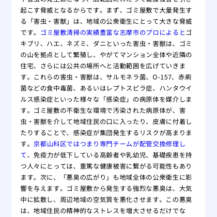
起こす脅威となるからです。まず、ゴミ屋敷で大量発生す
る「害虫・害獣」は、地域の公衆衛生にとって大きな脅威
です。
ゴミ屋敷清掃の実績豊富な志摩市のプロによると
ゴ
キブリ、ハエ、ネズミ、ダニといった害虫・害獣は、ゴミ
の山を拠点として繁殖し、やがてマンション全体や近隣の
住宅、さらには公共の場所へと活動範囲を広げていきま
す。これらの害虫・害獣は、サルモネラ菌、O-157、赤痢
菌などの食中毒菌、あるいはレプトスピラ症、ハンタウイ
ルス感染症といった様々な「感染症」の病原体を媒介しま
す。ゴミ屋敷の不衛生な環境で汚染された病原体が、害
虫・害獣を介して地域住民の口に入ったり、皮膚に付着し
たりすることで、感染症が集団発生するリスクが高まりま
す。
京都山科区ではつまり専門チームが配管交換修理し
て
、免疫力が低下している高齢者や乳幼児、基礎疾患を持
つ人々にとっては、重篤な健康被害に繋がる可能性もあり
ます。次に、「悪臭の広がり」も地域全体の公衆衛生に影
響を与えます。ゴミ屋敷から発生する強烈な悪臭は、大気
中に拡散し、周辺地域の空気質を悪化させます。この悪臭
は、地域住民の精神的なストレスを増大させるだけでな