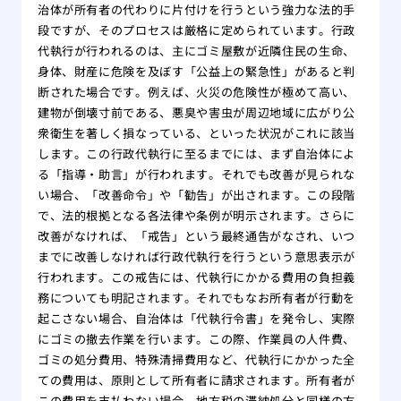
治体が所有者の代わりに片付けを行うという強力な法的手
段ですが、そのプロセスは厳格に定められています。行政
代執行が行われるのは、主にゴミ屋敷が近隣住民の生命、
身体、財産に危険を及ぼす「公益上の緊急性」があると判
断された場合です。例えば、火災の危険性が極めて高い、
建物が倒壊寸前である、悪臭や害虫が周辺地域に広がり公
衆衛生を著しく損なっている、といった状況がこれに該当
します。この行政代執行に至るまでには、まず自治体によ
る「指導・助言」が行われます。それでも改善が見られな
い場合、「改善命令」や「勧告」が出されます。この段階
で、法的根拠となる各法律や条例が明示されます。さらに
改善がなければ、「戒告」という最終通告がなされ、いつ
までに改善しなければ行政代執行を行うという意思表示が
行われます。この戒告には、代執行にかかる費用の負担義
務についても明記されます。それでもなお所有者が行動を
起こさない場合、自治体は「代執行令書」を発令し、実際
にゴミの撤去作業を行います。この際、作業員の人件費、
ゴミの処分費用、特殊清掃費用など、代執行にかかった全
ての費用は、原則として所有者に請求されます。所有者が
この費用を支払わない場合、地方税の滞納処分と同様の方