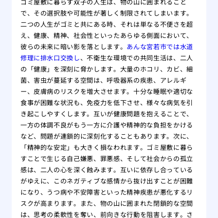
ゴミ屋敷に暮らす双子の人生は、物の山に囲まれること
で、その選択肢や可能性が著しく制限されてしまいます。
二つの人生がゴミと共にある時、それは単なる不便さを超
え、健康、精神、社会性といったあらゆる側面において、
彼らの未来に暗い影を落とします。
あんな宮若市では水道
修理に排水口交換し
、不衛生な環境での共同生活は、二人
の「健康」を深刻に脅かします。大量のホコリ、カビ、細
菌、害虫が蔓延する空間は、呼吸器系の疾患、アレルギ
ー、皮膚病のリスクを増大させます。十分な睡眠や適切な
食事が困難な状況も、免疫力を低下させ、様々な病気を引
き起こしやすくします。互いが健康問題を抱えることで、
一方の体調不良がもう一方に介護や精神的な負担をかける
など、問題が連鎖的に深刻化することもあります。次に、
「精神的な安定」も大きく損なわれます。ゴミ屋敷に暮ら
すことで生じる自己嫌悪、罪悪感、そして社会からの孤立
感は、二人の心を深く蝕みます。互いに依存し合っている
がゆえに、このネガティブな感情から抜け出すことが困難
になり、うつ病や不安障害といった精神疾患が悪化するリ
スクが高まります。また、物の山に囲まれた閉鎖的な空間
は、思考の柔軟性を奪い、前向きな行動を阻害します。さ