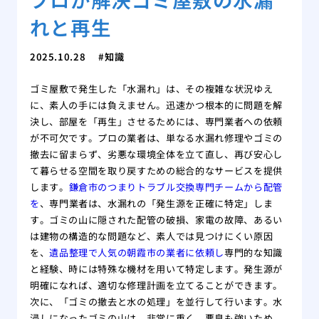
れと再生
2025.10.28
知識
ゴミ屋敷で発生した「水漏れ」は、その複雑な状況ゆえ
に、素人の手には負えません。迅速かつ根本的に問題を解
決し、部屋を「再生」させるためには、専門業者への依頼
が不可欠です。プロの業者は、単なる水漏れ修理やゴミの
撤去に留まらず、劣悪な環境全体を立て直し、再び安心し
て暮らせる空間を取り戻すための総合的なサービスを提供
します。
鎌倉市のつまりトラブル交換専門チームから配管
を
、専門業者は、水漏れの「発生源を正確に特定」しま
す。ゴミの山に隠された配管の破損、家電の故障、あるい
は建物の構造的な問題など、素人では見つけにくい原因
を、
遺品整理で人気の朝霞市の業者に依頼し
専門的な知識
と経験、時には特殊な機材を用いて特定します。発生源が
明確になれば、適切な修理計画を立てることができます。
次に、「ゴミの撤去と水の処理」を並行して行います。水
浸しになったゴミの山は、非常に重く、悪臭も強いため、