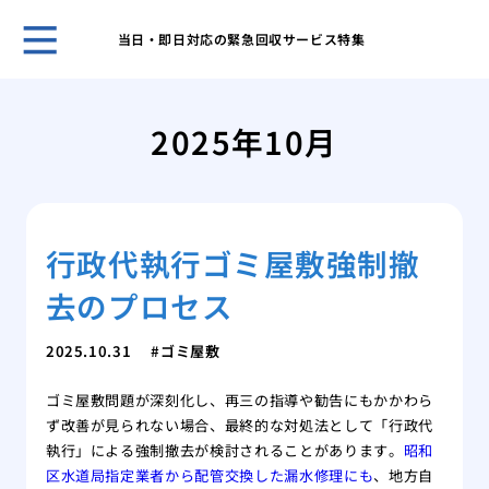
当日・即日対応の緊急回収サービス特集
ホー
ある
2025年10月
日の
「断
敷住
ゴミ
行政代執行ゴミ屋敷強制撤
べき
不用
去のプロセス
は？
１D
2025.10.31
ゴミ屋敷
方
ゴミ
ゴミ屋敷問題が深刻化し、再三の指導や勧告にもかかわら
が取
ず改善が見られない場合、最終的な対処法として「行政代
ゴミ
執行」による強制撤去が検討されることがあります。
昭和
家の
区水道局指定業者から配管交換した漏水修理にも
、地方自