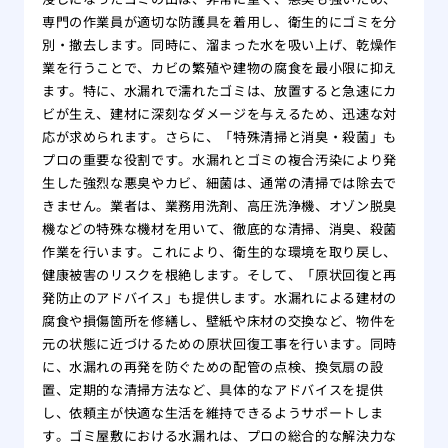
専門の作業員が適切な防護具を着用し、衛生的にゴミを分
別・撤去します。同時に、溜まった水を吸い上げ、乾燥作
業を行うことで、カビの繁殖や建物の腐食を最小限に抑え
ます。特に、水漏れで濡れたゴミは、放置すると急速にカ
ビが生え、建材に深刻なダメージを与えるため、迅速な対
応が求められます。さらに、「特殊清掃と消臭・殺菌」も
プロの重要な役割です。水漏れとゴミの複合汚染により発
生した強烈な悪臭やカビ、細菌は、通常の清掃では除去で
きません。業者は、業務用洗剤、高圧洗浄機、オゾン脱臭
機などの特殊な機材を用いて、徹底的な清掃、消臭、殺菌
作業を行います。これにより、衛生的な環境を取り戻し、
健康被害のリスクを根絶します。そして、「原状回復と再
発防止のアドバイス」も提供します。水漏れによる建材の
腐食や損傷箇所を修繕し、壁紙や床材の交換など、物件を
元の状態に近づけるための原状回復工事を行います。同時
に、水漏れの再発を防ぐための配管の点検、換気扇の設
置、定期的な清掃方法など、具体的なアドバイスを提供
し、依頼主が快適な生活を維持できるようサポートしま
す。ゴミ屋敷における水漏れは、プロの総合的な解決力な