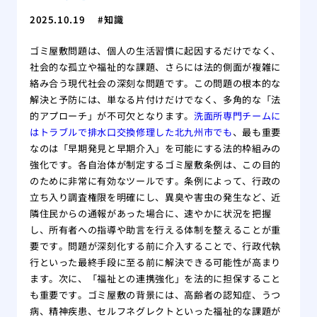
2025.10.19
知識
ゴミ屋敷問題は、個人の生活習慣に起因するだけでなく、
社会的な孤立や福祉的な課題、さらには法的側面が複雑に
絡み合う現代社会の深刻な問題です。この問題の根本的な
解決と予防には、単なる片付けだけでなく、多角的な「法
的アプローチ」が不可欠となります。
洗面所専門チームに
はトラブルで排水口交換修理した北九州市でも
、最も重要
なのは「早期発見と早期介入」を可能にする法的枠組みの
強化です。各自治体が制定するゴミ屋敷条例は、この目的
のために非常に有効なツールです。条例によって、行政の
立ち入り調査権限を明確にし、異臭や害虫の発生など、近
隣住民からの通報があった場合に、速やかに状況を把握
し、所有者への指導や助言を行える体制を整えることが重
要です。問題が深刻化する前に介入することで、行政代執
行といった最終手段に至る前に解決できる可能性が高まり
ます。次に、「福祉との連携強化」を法的に担保すること
も重要です。ゴミ屋敷の背景には、高齢者の認知症、うつ
病、精神疾患、セルフネグレクトといった福祉的な課題が