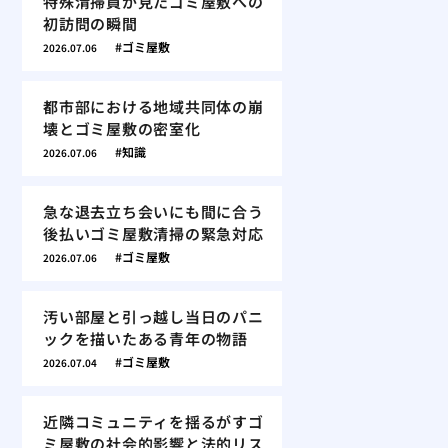
特殊清掃員が見たゴミ屋敷への
初訪問の瞬間
ゴミ屋敷
2026.07.06
都市部における地域共同体の崩
壊とゴミ屋敷の密室化
知識
2026.07.06
急な退去立ち会いにも間に合う
後払いゴミ屋敷清掃の緊急対応
ゴミ屋敷
2026.07.06
汚い部屋と引っ越し当日のパニ
ックを描いたある青年の物語
ゴミ屋敷
2026.07.04
近隣コミュニティを揺るがすゴ
ミ屋敷の社会的影響と法的リス