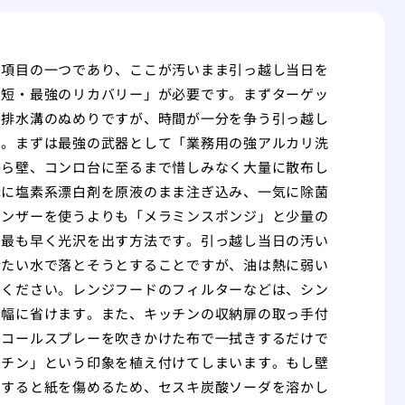
る項目の一つであり、ここが汚いまま引っ越し当日を
最短・最強のリカバリー」が必要です。まずターゲッ
て排水溝のぬめりですが、時間が一分を争う引っ越し
ん。まずは最強の武器として「業務用の強アルカリ洗
から壁、コンロ台に至るまで惜しみなく大量に散布し
溝に塩素系漂白剤を原液のまま注ぎ込み、一気に除菌
レンザーを使うよりも「メラミンスポンジ」と少量の
、最も早く光沢を出す方法です。引っ越し当日の汚い
冷たい水で落とそうとすることですが、油は熱に弱い
てください。レンジフードのフィルターなどは、シン
大幅に省けます。また、キッチンの収納扉の取っ手付
ルコールスプレーを吹きかけた布で一拭きするだけで
ッチン」という印象を植え付けてしまいます。もし壁
とすると紙を傷めるため、セスキ炭酸ソーダを溶かし