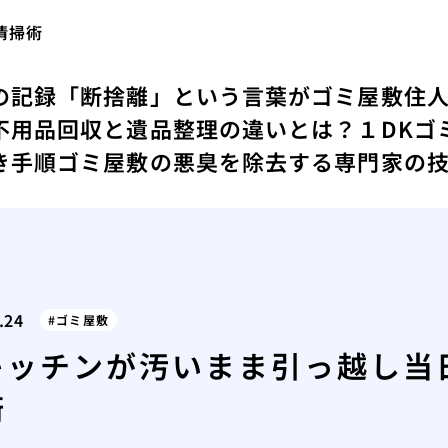
清掃術
の記録
「断捨離」という言葉がゴミ屋敷住
不用品回収と遺品整理の違いとは？
１DKゴ
き手順
ゴミ屋敷の悪臭を除去する専門家の
.24
ゴミ屋敷
キッチンが汚いまま引っ越し当
術