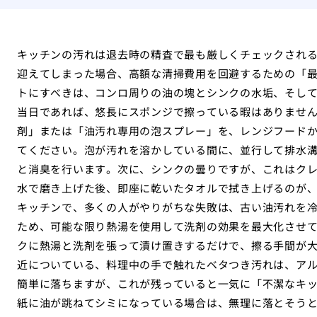
キッチンの汚れは退去時の精査で最も厳しくチェックされ
迎えてしまった場合、高額な清掃費用を回避するための「
トにすべきは、コンロ周りの油の塊とシンクの水垢、そし
当日であれば、悠長にスポンジで擦っている暇はありませ
剤」または「油汚れ専用の泡スプレー」を、レンジフード
てください。泡が汚れを溶かしている間に、並行して排水
と消臭を行います。次に、シンクの曇りですが、これはク
水で磨き上げた後、即座に乾いたタオルで拭き上げるのが
キッチンで、多くの人がやりがちな失敗は、古い油汚れを
ため、可能な限り熱湯を使用して洗剤の効果を最大化させ
クに熱湯と洗剤を張って漬け置きするだけで、擦る手間が
近についている、料理中の手で触れたベタつき汚れは、ア
簡単に落ちますが、これが残っていると一気に「不潔なキ
紙に油が跳ねてシミになっている場合は、無理に落とそう