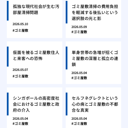
孤独な現代社会が生む汚
ゴミ屋敷清掃の費用負担
部屋清掃問題
を軽減する後払いという
選択肢の光と影
2026.05.10
2026.05.09
ゴミ屋敷
ゴミ屋敷
仮面を被るゴミ屋敷住人
単身世帯の急増が招くゴ
と来客への恐怖
ミ屋敷の深層と孤立の連
鎖
2026.05.07
2026.05.04
ゴミ屋敷
ゴミ屋敷
シンガポールの高密度社
セルフネグレクトという
会におけるゴミ屋敷と政
心の病とゴミ屋敷の不都
府の介入
合な真実
2026.05.04
2026.05.04
ゴミ屋敷
ゴミ屋敷