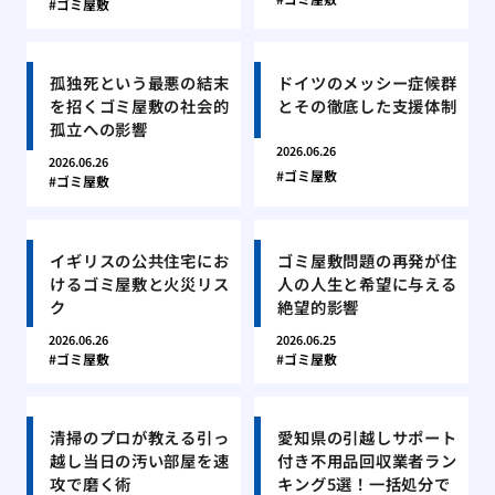
ゴミ屋敷
孤独死という最悪の結末
ドイツのメッシー症候群
を招くゴミ屋敷の社会的
とその徹底した支援体制
孤立への影響
2026.06.26
2026.06.26
ゴミ屋敷
ゴミ屋敷
イギリスの公共住宅にお
ゴミ屋敷問題の再発が住
けるゴミ屋敷と火災リス
人の人生と希望に与える
ク
絶望的影響
2026.06.26
2026.06.25
ゴミ屋敷
ゴミ屋敷
清掃のプロが教える引っ
愛知県の引越しサポート
越し当日の汚い部屋を速
付き不用品回収業者ラン
攻で磨く術
キング5選！一括処分で