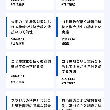
ゴミ屋敷
ゴミ屋敷
未来のゴミ屋敷対策にお
ゴミ屋敷が招く経済的破
ける柔軟な決済手段と後
綻と機会損失の凄まじい
払いの可能性
実態
2026.03.21
2026.03.16
ゴミ屋敷
知識
ゴミ屋敷化を招く強迫的
ゴミ屋敷という重荷を下
貯蔵症の医学的背景
ろして明日から自分を愛
する方法
2026.03.14
2026.03.13
ゴミ屋敷
ゴミ屋敷
ブラジルの格差社会とゴ
自治体のゴミ屋敷対策条
ミ屋敷問題の特異な背景
例に基づく立入調査の法