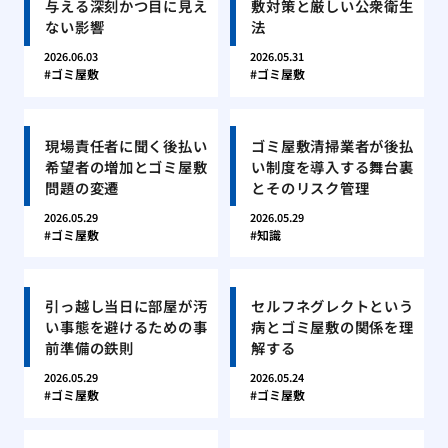
与える深刻かつ目に見え
敷対策と厳しい公衆衛生
ない影響
法
2026.06.03
2026.05.31
ゴミ屋敷
ゴミ屋敷
現場責任者に聞く後払い
ゴミ屋敷清掃業者が後払
希望者の増加とゴミ屋敷
い制度を導入する舞台裏
問題の変遷
とそのリスク管理
2026.05.29
2026.05.29
ゴミ屋敷
知識
引っ越し当日に部屋が汚
セルフネグレクトという
い事態を避けるための事
病とゴミ屋敷の関係を理
前準備の鉄則
解する
2026.05.29
2026.05.24
ゴミ屋敷
ゴミ屋敷