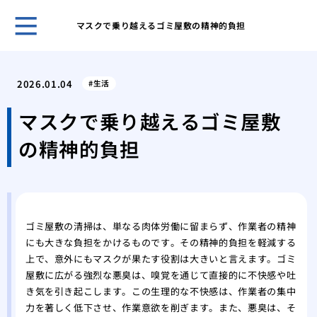
マスクで乗り越えるゴミ屋敷の精神的負担
ホー
ある
2026.01.04
生活
日の
「断
マスクで乗り越えるゴミ屋敷
敷住
の精神的負担
ゴミ
べき
不用
は？
１D
ゴミ屋敷の清掃は、単なる肉体労働に留まらず、作業者の精神
方
にも大きな負担をかけるものです。その精神的負担を軽減する
ゴミ
上で、意外にもマスクが果たす役割は大きいと言えます。ゴミ
が取
屋敷に広がる強烈な悪臭は、嗅覚を通じて直接的に不快感や吐
ゴミ
き気を引き起こします。この生理的な不快感は、作業者の集中
家の
力を著しく低下させ、作業意欲を削ぎます。また、悪臭は、そ