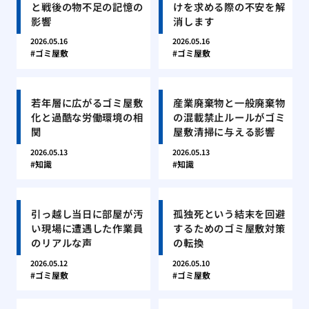
と戦後の物不足の記憶の
けを求める際の不安を解
影響
消します
2026.05.16
2026.05.16
ゴミ屋敷
ゴミ屋敷
若年層に広がるゴミ屋敷
産業廃棄物と一般廃棄物
化と過酷な労働環境の相
の混載禁止ルールがゴミ
関
屋敷清掃に与える影響
2026.05.13
2026.05.13
知識
知識
引っ越し当日に部屋が汚
孤独死という結末を回避
い現場に遭遇した作業員
するためのゴミ屋敷対策
のリアルな声
の転換
2026.05.12
2026.05.10
ゴミ屋敷
ゴミ屋敷