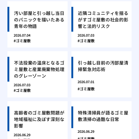
汚い部屋と引っ越し当日
近隣コミュニティを揺る
のパニックを描いたある
がすゴミ屋敷の社会的影
青年の物語
響と法的リスク
2026.07.04
2026.07.03
ゴミ屋敷
ゴミ屋敷
不法投棄の温床となるゴ
引っ越し目前の汚部屋清
ミ屋敷と産業廃棄物処理
掃緊急対応術
のグレーゾーン
2026.07.01
2026.07.03
ゴミ屋敷
ゴミ屋敷
高齢者のゴミ屋敷問題が
特殊清掃員が語るゴミ屋
地域福祉に及ぼす深刻な
敷清掃の過酷な日常
影響
2026.06.29
2026.06.29
ゴミ屋敷