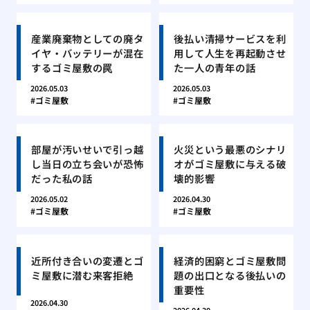
産業廃棄物としての廃タ
後払い清掃サービスを利
イヤ・バッテリーが混在
用して人生を再起動させ
するゴミ屋敷の罠
た一人の青年の話
2026.05.03
2026.05.03
ゴミ屋敷
ゴミ屋敷
部屋が汚いせいで引っ越
火災という最悪のシナリ
し当日の立ち会いが恐怖
オがゴミ屋敷に与える破
だった私の話
壊的影響
2026.05.02
2026.04.30
ゴミ屋敷
ゴミ屋敷
近所付き合いの変遷とゴ
経済的困窮とゴミ屋敷問
ミ屋敷に潜む来客拒絶
題の出口となる後払いの
重要性
2026.04.30