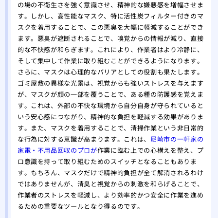
の場の不衛生さを強く意識させ、精神的な嫌悪感を増幅させま
す。しかし、高性能なマスク、特に活性炭フィルター付きのマ
スクを着用することで、この悪臭を大幅に軽減することができ
ます。悪臭が遮断されることで、嗅覚からの情報が減り、直接
的な不快感が和らぎます。これにより、作業者はより冷静に、
そして集中して作業に取り組むことができるようになります。
さらに、マスクは心理的なバリアとしての役割も果たします。
ゴミ屋敷の異様な光景は、視覚からも強いストレスを与えます
が、マスクが顔の一部を覆うことで、ある種の防護感を覚えま
す。これは、外部の不快な環境から自分自身が守られていると
いう安心感につながり、精神的な負担を軽減する効果がありま
す。また、マスクを着用することで、清掃作業という非日常的
な行為に対する意識が高まります。これは、
尼崎市の一軒家の
家電・不用品回収のプロが
作業に臨む上での心構えを整え、プ
ロ意識を持って取り組むためのスイッチとなることもありま
す。もちろん、マスクだけで精神的負担が全て解消されるわけ
ではありませんが、清臭と視覚からの刺激を和らげることで、
作業者のストレスを軽減し、より効率的かつ安全に作業を進め
るための重要なツールとなり得るのです。