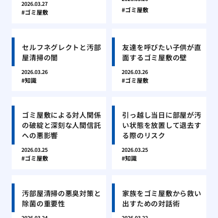
2026.03.27
ゴミ屋敷
ゴミ屋敷
セルフネグレクトと汚部
友達を呼びたい子供が直
屋清掃の闇
面するゴミ屋敷の壁
2026.03.26
2026.03.26
知識
ゴミ屋敷
ゴミ屋敷による対人関係
引っ越し当日に部屋が汚
の破綻と深刻な人間信託
い状態を放置して退去す
への悪影響
る際のリスク
2026.03.25
2026.03.25
ゴミ屋敷
知識
汚部屋清掃の悪臭対策と
家族をゴミ屋敷から救い
除菌の重要性
出すための対話術
2026.03.24
2026.03.22