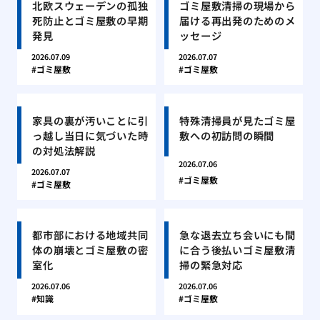
北欧スウェーデンの孤独
ゴミ屋敷清掃の現場から
死防止とゴミ屋敷の早期
届ける再出発のためのメ
発見
ッセージ
2026.07.09
2026.07.07
ゴミ屋敷
ゴミ屋敷
家具の裏が汚いことに引
特殊清掃員が見たゴミ屋
っ越し当日に気づいた時
敷への初訪問の瞬間
の対処法解説
2026.07.06
2026.07.07
ゴミ屋敷
ゴミ屋敷
都市部における地域共同
急な退去立ち会いにも間
体の崩壊とゴミ屋敷の密
に合う後払いゴミ屋敷清
室化
掃の緊急対応
2026.07.06
2026.07.06
知識
ゴミ屋敷