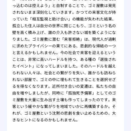
っ込むのは控えよう」と自制することで、ゴミ屋敷は発見
されないまま深刻化していきます。かつての来客文化が持
っていた「相互監視と助け合い」の機能が失われた結果、
孤立した住人は自分の世界に閉じこもり、ゴミという名の
壁を高く積み上げ、誰の介入も許さない城を築くようにな
りました。ゴミ屋敷に潜む「来客拒絶」は、現代人が過剰
に求めたプライバシーの果てにある、悲劇的な帰結の一つ
と言えるかもしれません。今の社会で来客を迎えるという
ことは、非常に高いハードルを持つ、ある種の「選抜され
たイベント」になってしまいました。そのハードルを越え
られない人々は、社会との繋がりを失い、誰からも訪ねら
れない部屋で、ゴミの中に埋もれて生きることを選択せざ
るを得なくなります。近所付き合いの変遷は、私たちの自
由を増やしましたが、同時に「孤独死予備軍」としてのゴ
ミ屋敷を大量に生み出す土壌も作ってしまったのです。来
客という緩やかな繋がりを地域でいかに再構築するか。そ
れが、ゴミ屋敷という沈黙の悲劇を食い止めるための、大
きなヒントになるのかもしれません。