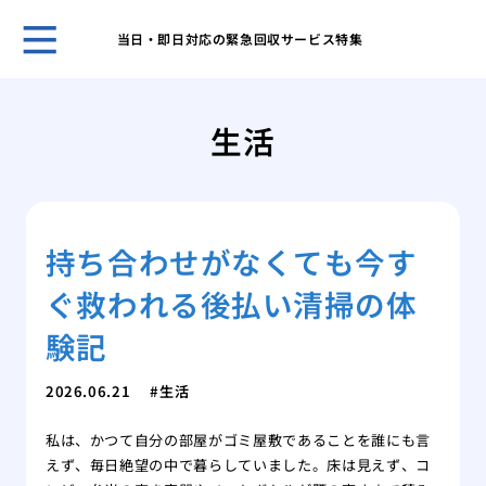
当日・即日対応の緊急回収サービス特集
ホー
ある
生活
日の
「断
敷住
ゴミ
持ち合わせがなくても今す
べき
不用
ぐ救われる後払い清掃の体
は？
１D
験記
方
ゴミ
2026.06.21
生活
が取
私は、かつて自分の部屋がゴミ屋敷であることを誰にも言
ゴミ
えず、毎日絶望の中で暮らしていました。床は見えず、コ
家の