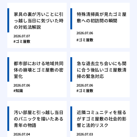
家具の裏が汚いことに引
特殊清掃員が見たゴミ屋
っ越し当日に気づいた時
敷への初訪問の瞬間
の対処法解説
2026.07.06
2026.07.07
ゴミ屋敷
ゴミ屋敷
都市部における地域共同
急な退去立ち会いにも間
体の崩壊とゴミ屋敷の密
に合う後払いゴミ屋敷清
室化
掃の緊急対応
2026.07.06
2026.07.06
知識
ゴミ屋敷
汚い部屋と引っ越し当日
近隣コミュニティを揺る
のパニックを描いたある
がすゴミ屋敷の社会的影
青年の物語
響と法的リスク
2026.07.04
2026.07.03