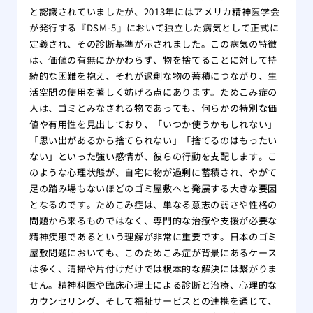
と認識されていましたが、2013年にはアメリカ精神医学会
が発行する『DSM-5』において独立した病気として正式に
定義され、その診断基準が示されました。この病気の特徴
は、価値の有無にかかわらず、物を捨てることに対して持
続的な困難を抱え、それが過剰な物の蓄積につながり、生
活空間の使用を著しく妨げる点にあります。ためこみ症の
人は、ゴミとみなされる物であっても、何らかの特別な価
値や有用性を見出しており、「いつか使うかもしれない」
「思い出があるから捨てられない」「捨てるのはもったい
ない」といった強い感情が、彼らの行動を支配します。こ
のような心理状態が、自宅に物が過剰に蓄積され、やがて
足の踏み場もないほどのゴミ屋敷へと発展する大きな要因
となるのです。ためこみ症は、単なる意志の弱さや性格の
問題から来るものではなく、専門的な治療や支援が必要な
精神疾患であるという理解が非常に重要です。日本のゴミ
屋敷問題においても、このためこみ症が背景にあるケース
は多く、清掃や片付けだけでは根本的な解決には繋がりま
せん。精神科医や臨床心理士による診断と治療、心理的な
カウンセリング、そして福祉サービスとの連携を通じて、