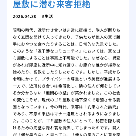
屋敷に潜む来客拒絶
2026.04.30
生活
昭和の時代、近所付き合いは非常に密接で、隣人が断りも
なく玄関を開けて入ってきたり、子供たちが他人の家で勝
手におやつを食べたりすることは、日常的な光景でした。
このような「過干渉なコミュニティ」においては、家をゴ
ミ屋敷にすることは事実上不可能でした。なぜなら、異変
があれば即座に近所中に知れ渡り、お節介な誰かが掃除を
始めたり、説教をしたりしたからです。しかし、平成から
令和にかけて、プライバシーの尊重という美徳が進展する
一方で、近所付き合いは希薄化し、隣の住人が何をしてい
るか分からない「無関心の壁」が築かれました。この社会
の変化こそが、現代のゴミ屋敷を地下深くで増殖させる要
因となっています。今の時代、来客は「約束された訪問」
であり、不意の来訪はマナー違反とされるようになりまし
た。このことが、ゴミ屋敷の住人にとって、秘密を隠し続
けるための完璧な隠れ蓑を提供してしまったのです。隣人
が「何か臭うな」と思っても、「他人の家のことに首を突