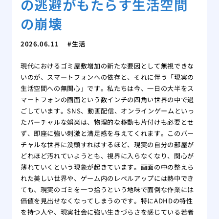
の逃避がもたらす生活空間
の崩壊
2026.06.11
生活
現代におけるゴミ屋敷増加の新たな要因として無視できな
いのが、スマートフォンへの依存と、それに伴う「現実の
生活空間への無関心」です。私たちは今、一日の大半をス
マートフォンの画面という数インチの四角い世界の中で過
ごしています。SNS、動画配信、オンラインゲームといっ
たバーチャルな娯楽は、物理的な移動も片付けも必要とせ
ず、即座に強い刺激と満足感を与えてくれます。このバー
チャルな世界に没頭すればするほど、現実の自分の部屋が
どれほど汚れていようとも、視界に入らなくなり、関心が
薄れていくという現象が起きています。画面の中の整えら
れた美しい世界や、ゲーム内のレベルアップには熱中でき
ても、現実のゴミを一つ拾うという地味で面倒な作業には
価値を見出せなくなってしまうのです。特にADHDの特性
を持つ人や、現実社会に強い生きづらさを感じている若者