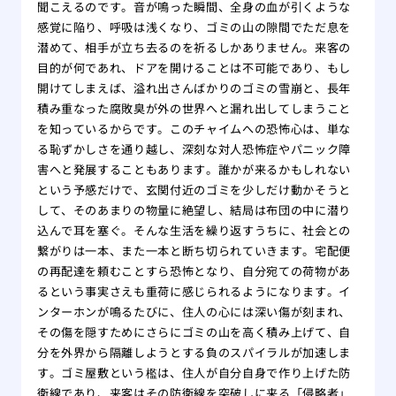
聞こえるのです。音が鳴った瞬間、全身の血が引くような
感覚に陥り、呼吸は浅くなり、ゴミの山の隙間でただ息を
潜めて、相手が立ち去るのを祈るしかありません。来客の
目的が何であれ、ドアを開けることは不可能であり、もし
開けてしまえば、溢れ出さんばかりのゴミの雪崩と、長年
積み重なった腐敗臭が外の世界へと漏れ出してしまうこと
を知っているからです。このチャイムへの恐怖心は、単な
る恥ずかしさを通り越し、深刻な対人恐怖症やパニック障
害へと発展することもあります。誰かが来るかもしれない
という予感だけで、玄関付近のゴミを少しだけ動かそうと
して、そのあまりの物量に絶望し、結局は布団の中に潜り
込んで耳を塞ぐ。そんな生活を繰り返すうちに、社会との
繋がりは一本、また一本と断ち切られていきます。宅配便
の再配達を頼むことすら恐怖となり、自分宛ての荷物があ
るという事実さえも重荷に感じられるようになります。イ
ンターホンが鳴るたびに、住人の心には深い傷が刻まれ、
その傷を隠すためにさらにゴミの山を高く積み上げて、自
分を外界から隔離しようとする負のスパイラルが加速しま
す。ゴミ屋敷という檻は、住人が自分自身で作り上げた防
衛線であり、来客はその防衛線を突破しに来る「侵略者」