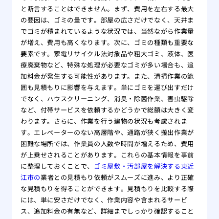
と断言することはできません。まず、費用を左右する最大
の要因は、ゴミの量です。部屋の広さだけでなく、天井ま
でゴミが積まれているような状況では、当然ながら作業量
が増え、費用も高くなります。次に、ゴミの種類も重要な
要素です。家電リサイクル法対象品や粗大ゴミ、液体、医
療廃棄物など、特殊な処理が必要なゴミが多い場合も、追
加料金が発生する可能性があります。また、清掃作業の範
囲も見積もりに影響を与えます。単にゴミを運び出すだけ
でなく、ハウスクリーニング、消臭・除菌作業、害虫駆除
など、付帯サービスを依頼するかどうかで総額は大きく変
わります。さらに、作業を行う建物の状況も考慮されま
す。エレベーターのない高層階や、通路が狭く搬出作業が
困難な場所では、作業員の人数や時間が増えるため、費用
が上乗せされることがあります。これらの基本情報を事前
に整理しておくことで、
ゴミ屋敷・汚部屋を解決する東近
江市の
業者との見積もり依頼がスムーズに進み、より正確
な見積もりを得ることができます。見積もりを比較する際
には、単に安さだけでなく、作業内容や含まれるサービ
ス、追加料金の有無など、詳細までしっかり確認すること