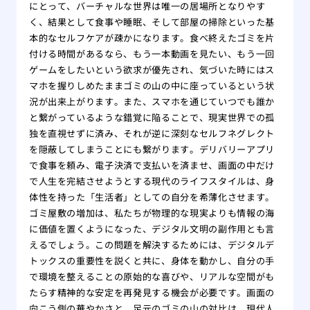
にとって、バーチャルな世界は唯一の居場所となりやす
く、結果として食事や睡眠、そして部屋の掃除といった基
本的なセルフケアが疎かになります。食べ終えたゴミを片
付ける時間があるなら、もう一本動画を見たい、もう一回
ゲームをしたいという欲求が優先され、気づいた時にはス
マホを握りしめたままゴミの山の中に座っているという状
況が出来上がります。また、スマホを通じていつでも誰か
と繋がっているような錯覚に陥ることで、現実世界での孤
独を直視せずに済み、それが逆に深刻なセルフネグレクト
を隠蔽してしまうことにも繋がります。デリバリーアプリ
で食事を頼み、電子決済で支払いを済ませ、画面の中だけ
で人生を完結させようとする現代のライフスタイルは、身
体性を持った「生活者」としての自分を希薄化させます。
ゴミ屋敷の増加は、私たちが物理的な現実よりも情報の海
に価値を置くようになった、デジタル文明の副作用とも言
えるでしょう。この問題を解決するためには、デジタルデ
トックスの重要性を説くと共に、身体を動かし、自分の手
で環境を整えることの原始的な喜びや、リアルな空間がも
たらす精神的な安定を再発見する機会が必要です。画面の
向こう側の華やかさと、足元のゴミの山の対比は、現代人