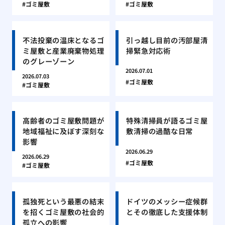
ゴミ屋敷
ゴミ屋敷
不法投棄の温床となるゴ
引っ越し目前の汚部屋清
ミ屋敷と産業廃棄物処理
掃緊急対応術
のグレーゾーン
2026.07.01
2026.07.03
ゴミ屋敷
ゴミ屋敷
高齢者のゴミ屋敷問題が
特殊清掃員が語るゴミ屋
地域福祉に及ぼす深刻な
敷清掃の過酷な日常
影響
2026.06.29
2026.06.29
ゴミ屋敷
ゴミ屋敷
孤独死という最悪の結末
ドイツのメッシー症候群
を招くゴミ屋敷の社会的
とその徹底した支援体制
孤立への影響