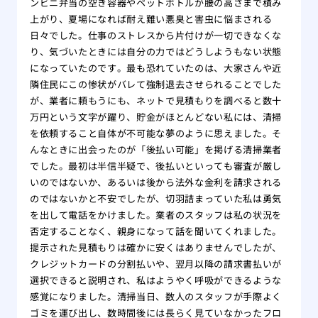
ンビニ弁当の空き容器やペットボトルが腰の高さまで積み
上がり、夏場になれば耐え難い悪臭と害虫に悩まされる
日々でした。仕事のストレスから片付けが一切できなくな
り、気づいたときには自分の力ではどうしようもない状態
になっていたのです。最も恐れていたのは、大家さんや近
隣住民にこの惨状がバレて強制退去させられることでした
が、業者に頼もうにも、ネットで見積もりを調べると数十
万円という文字が躍り、貯金がほとんどない私には、清掃
を依頼すること自体が不可能な夢のように思えました。そ
んなときに出会ったのが「後払い可能」を掲げる清掃業者
でした。最初は半信半疑で、後払いといっても審査が厳し
いのではないか、あるいは後から法外な金利を請求される
のではないかと不安でしたが、切羽詰まっていた私は勇気
を出して電話をかけました。業者のスタッフは私の状況を
否定することなく、親身になって話を聞いてくれました。
提示された見積もりは確かに安くはありませんでしたが、
クレジットカードの分割払いや、翌月以降の請求書払いが
選択できると説明され、私はようやく呼吸ができるような
感覚になりました。清掃当日、数人のスタッフが手際よく
ゴミを運び出し、数時間後には長らく見ていなかったフロ