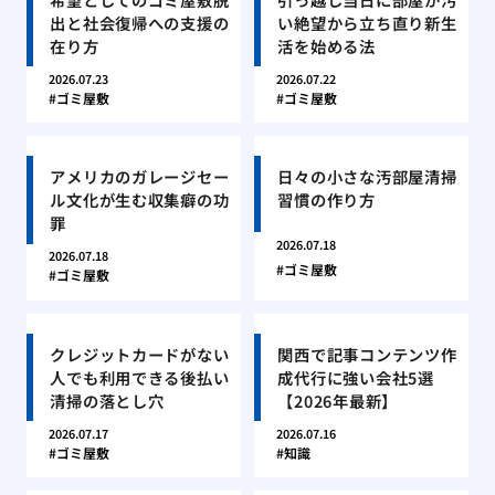
出と社会復帰への支援の
い絶望から立ち直り新生
在り方
活を始める法
2026.07.23
2026.07.22
ゴミ屋敷
ゴミ屋敷
アメリカのガレージセー
日々の小さな汚部屋清掃
ル文化が生む収集癖の功
習慣の作り方
罪
2026.07.18
2026.07.18
ゴミ屋敷
ゴミ屋敷
クレジットカードがない
関西で記事コンテンツ作
人でも利用できる後払い
成代行に強い会社5選
清掃の落とし穴
【2026年最新】
2026.07.17
2026.07.16
ゴミ屋敷
知識