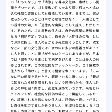
の「おもてなし」や「清浄」を尊ぶ文化は、素晴らしい側
面を持つ一方で、ゴミ屋敷の住人をより深い孤立へと追い
込む残酷な装置としても機能しています。日本では、家が
散らかっていることは単なる怠慢ではなく、「人間として
の規律の欠如」や「道徳的な腐敗」として捉えられがちで
す。そのため、ゴミ屋敷の住人は、自分の部屋の状態を単
なる「掃除不足」ではなく、自分の「人間性の欠陥」とし
て深刻に捉え、他人の目から必死に隠そうとします。欧米
などの一部の文化圏では、家の中に多少の乱雑さがあって
も人を招くことに抵抗が少ないケースもありますが、日本
では「家を汚いままにして来客を迎える」ことは最大の恥
辱とされます。この文化的なプレッシャーが、ゴミ屋敷の
住人から「助けて」と言える機会を奪っています。「こん
なに汚い部屋を見せたら、軽蔑されるに違いない」「親戚
に知られたら縁を切られる」という恐怖心から、住人は外
界との扉を固く閉ざし、孤立を深めていきます。来客とい
うイベントが、社会的な評価の場として機能しているた
め、評価される自信のない住人は、評価の土俵に上がるこ
と自体を拒否するしかありません。地域社会における「回
覧板」の受け渡しや、近所の「お裾分け」といった、かつ