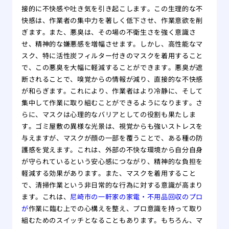
接的に不快感や吐き気を引き起こします。この生理的な不
快感は、作業者の集中力を著しく低下させ、作業意欲を削
ぎます。また、悪臭は、その場の不衛生さを強く意識さ
せ、精神的な嫌悪感を増幅させます。しかし、高性能なマ
スク、特に活性炭フィルター付きのマスクを着用すること
で、この悪臭を大幅に軽減することができます。悪臭が遮
断されることで、嗅覚からの情報が減り、直接的な不快感
が和らぎます。これにより、作業者はより冷静に、そして
集中して作業に取り組むことができるようになります。さ
らに、マスクは心理的なバリアとしての役割も果たしま
す。ゴミ屋敷の異様な光景は、視覚からも強いストレスを
与えますが、マスクが顔の一部を覆うことで、ある種の防
護感を覚えます。これは、外部の不快な環境から自分自身
が守られているという安心感につながり、精神的な負担を
軽減する効果があります。また、マスクを着用すること
で、清掃作業という非日常的な行為に対する意識が高まり
ます。これは、
尼崎市の一軒家の家電・不用品回収のプロ
が
作業に臨む上での心構えを整え、プロ意識を持って取り
組むためのスイッチとなることもあります。もちろん、マ