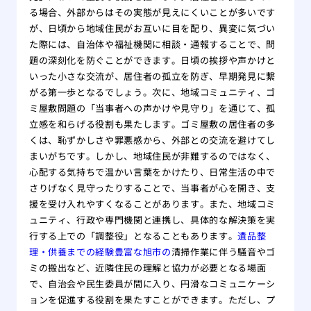
る場合、外部からはその実態が見えにくいことが多いです
が、日頃から地域住民がお互いに目を配り、異変に気づい
た際には、自治体や福祉機関に相談・通報することで、問
題の深刻化を防ぐことができます。日頃の挨拶や声かけと
いった小さな交流が、居住者の孤立を防ぎ、早期発見に繋
がる第一歩となるでしょう。次に、地域コミュニティ、ゴ
ミ屋敷問題の「当事者への声かけや見守り」を通じて、孤
立感を和らげる役割も果たします。ゴミ屋敷の居住者の多
くは、恥ずかしさや罪悪感から、外部との交流を避けてし
まいがちです。しかし、地域住民が非難するのではなく、
心配する気持ちで温かい言葉をかけたり、日常生活の中で
さりげなく見守ったりすることで、当事者が心を開き、支
援を受け入れやすくなることがあります。また、地域コミ
ュニティ、行政や専門機関と連携し、具体的な解決策を実
行する上での「調整役」となることもあります。
遺品整
理・供養までの経験豊富な旭市の
清掃作業に伴う騒音やゴ
ミの搬出など、近隣住民の理解と協力が必要となる場面
で、自治会や民生委員が間に入り、円滑なコミュニケーシ
ョンを促進する役割を果たすことができます。ただし、プ