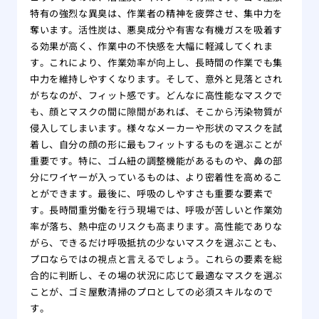
特有の強烈な異臭は、作業者の精神を疲弊させ、集中力を
奪います。活性炭は、悪臭成分や有害な有機ガスを吸着す
る効果が高く、作業中の不快感を大幅に軽減してくれま
す。これにより、作業効率が向上し、長時間の作業でも集
中力を維持しやすくなります。そして、意外と見落とされ
がちなのが、フィット感です。どんなに高性能なマスクで
も、顔とマスクの間に隙間があれば、そこから汚染物質が
侵入してしまいます。様々なメーカーや形状のマスクを試
着し、自分の顔の形に最もフィットするものを選ぶことが
重要です。特に、ゴム紐の調整機能があるものや、鼻の部
分にワイヤーが入っているものは、より密着性を高めるこ
とができます。最後に、呼吸のしやすさも重要な要素で
す。長時間重労働を行う現場では、呼吸が苦しいと作業効
率が落ち、熱中症のリスクも高まります。高性能でありな
がら、できるだけ呼吸抵抗の少ないマスクを選ぶことも、
プロならではの視点と言えるでしょう。これらの要素を総
合的に判断し、その場の状況に応じて最適なマスクを選ぶ
ことが、ゴミ屋敷清掃のプロとしての必須スキルなので
す。