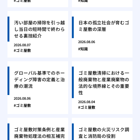
ゴミ屋敷
知識
汚い部屋の掃除を引っ越
日本の孤立社会が育むゴ
し当日の短時間で終わら
ミ屋敷の深層
せる裏技紹介
2026.08.06
2026.08.07
知識
ゴミ屋敷
グローバル基準でのホー
ゴミ屋敷清掃における一
ディング障害の定義と治
般廃棄物と産業廃棄物の
療の潮流
法的な境界線とその重要
性
2026.08.06
2026.08.04
ゴミ屋敷
ゴミ屋敷
ゴミ屋敷対策条例と産業
ゴミ屋敷の火災リスク調
廃棄物処理法の相互補完
査と消防局の役割