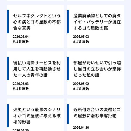
セルフネグレクトという
産業廃棄物としての廃タ
心の病とゴミ屋敷の不都
イヤ・バッテリーが混在
合な真実
するゴミ屋敷の罠
2026.05.04
2026.05.03
ゴミ屋敷
ゴミ屋敷
後払い清掃サービスを利
部屋が汚いせいで引っ越
用して人生を再起動させ
し当日の立ち会いが恐怖
た一人の青年の話
だった私の話
2026.05.03
2026.05.02
ゴミ屋敷
ゴミ屋敷
火災という最悪のシナリ
近所付き合いの変遷とゴ
オがゴミ屋敷に与える破
ミ屋敷に潜む来客拒絶
壊的影響
2026.04.30
2026.04.30