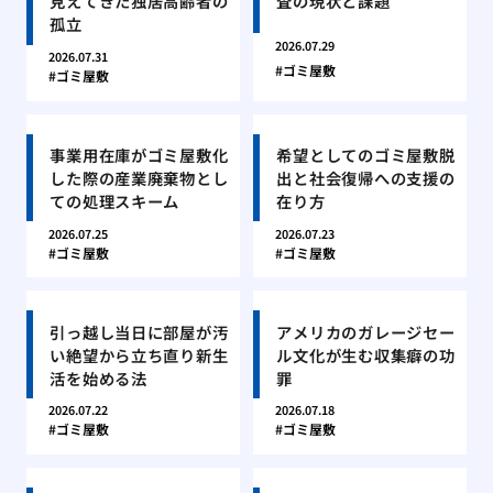
見えてきた独居高齢者の
査の現状と課題
孤立
2026.07.29
2026.07.31
ゴミ屋敷
ゴミ屋敷
事業用在庫がゴミ屋敷化
希望としてのゴミ屋敷脱
した際の産業廃棄物とし
出と社会復帰への支援の
ての処理スキーム
在り方
2026.07.25
2026.07.23
ゴミ屋敷
ゴミ屋敷
引っ越し当日に部屋が汚
アメリカのガレージセー
い絶望から立ち直り新生
ル文化が生む収集癖の功
活を始める法
罪
2026.07.22
2026.07.18
ゴミ屋敷
ゴミ屋敷