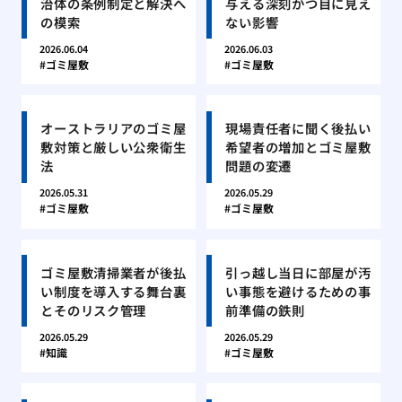
治体の条例制定と解決へ
与える深刻かつ目に見え
の模索
ない影響
2026.06.04
2026.06.03
ゴミ屋敷
ゴミ屋敷
オーストラリアのゴミ屋
現場責任者に聞く後払い
敷対策と厳しい公衆衛生
希望者の増加とゴミ屋敷
法
問題の変遷
2026.05.31
2026.05.29
ゴミ屋敷
ゴミ屋敷
ゴミ屋敷清掃業者が後払
引っ越し当日に部屋が汚
い制度を導入する舞台裏
い事態を避けるための事
とそのリスク管理
前準備の鉄則
2026.05.29
2026.05.29
知識
ゴミ屋敷