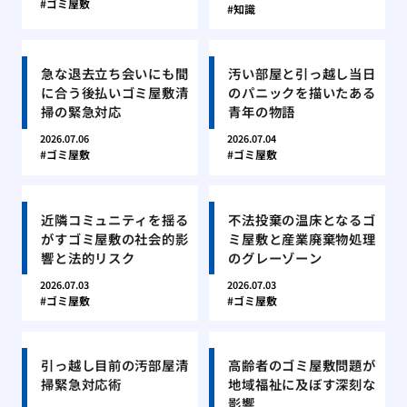
ゴミ屋敷
知識
急な退去立ち会いにも間
汚い部屋と引っ越し当日
に合う後払いゴミ屋敷清
のパニックを描いたある
掃の緊急対応
青年の物語
2026.07.06
2026.07.04
ゴミ屋敷
ゴミ屋敷
近隣コミュニティを揺る
不法投棄の温床となるゴ
がすゴミ屋敷の社会的影
ミ屋敷と産業廃棄物処理
響と法的リスク
のグレーゾーン
2026.07.03
2026.07.03
ゴミ屋敷
ゴミ屋敷
引っ越し目前の汚部屋清
高齢者のゴミ屋敷問題が
掃緊急対応術
地域福祉に及ぼす深刻な
影響