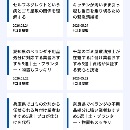
セルフネグレクトという
キッチンが汚いまま引っ
病とゴミ屋敷の関係を理
越し当日を乗り切るため
解する
の緊急清掃術
2026.05.24
2026.05.24
ゴミ屋敷
ゴミ屋敷
愛知県のベランダ不用品
千葉のゴミ屋敷清掃士が
処分に対応する業者おす
在籍する片付け業者おす
すめ5選｜土・プランタ
すめ5選｜資格が保証す
ー・物置もスッキリ
る安心と技術
2026.05.22
2026.05.22
ゴミ屋敷
ゴミ屋敷
兵庫県でゴミの分別から
奈良県でベランダの不用
任せられる片付け業者お
品処分に強い業者おすす
すすめ5選｜プロが仕分
め5選｜土・プランタ
けを代行
ー・物置もスッキリ