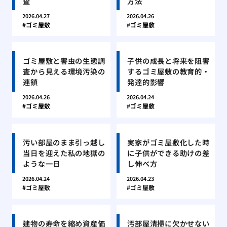
査
方法
2026.04.27
2026.04.26
ゴミ屋敷
ゴミ屋敷
ゴミ屋敷と害虫の生態調
子供の成長と将来を阻害
査から見える環境汚染の
するゴミ屋敷の教育的・
連鎖
発達的影響
2026.04.26
2026.04.24
ゴミ屋敷
ゴミ屋敷
汚い部屋のまま引っ越し
実家がゴミ屋敷化した時
当日を迎えた私の地獄の
に子供ができる助けの差
ような一日
し伸べ方
2026.04.24
2026.04.23
ゴミ屋敷
ゴミ屋敷
建物の寿命を縮め資産価
汚部屋清掃に欠かせない