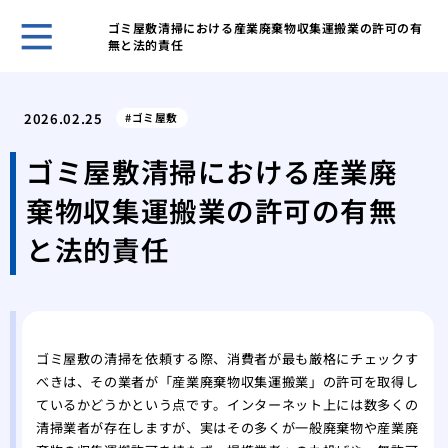
ゴミ屋敷清掃における産業廃棄物収集運搬業の許可の有
無と法的責任
ホー
ある
2026.02.25
ゴミ屋敷
日の
「断
ゴミ屋敷清掃における産業廃
敷住
棄物収集運搬業の許可の有無
ゴミ
べき
と法的責任
不用
は？
１D
方
ゴミ
ゴミ屋敷の清掃を依頼する際、消費者が最も厳格にチェックす
べきは、その業者が「産業廃棄物収集運搬業」の許可を取得し
が取
ているかどうかという点です。インターネット上には数多くの
ゴミ
清掃業者が存在しますが、実はその多くが一般廃棄物や産業廃
家の