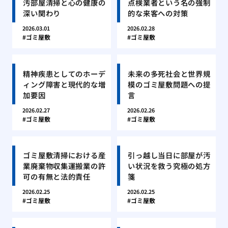
汚部屋清掃と心の健康の
点検業者という名の強制
深い関わり
的な来客への対策
2026.03.01
2026.02.28
ゴミ屋敷
ゴミ屋敷
精神疾患としてのホーデ
未来の多死社会と世界規
ィング障害と現代的な増
模のゴミ屋敷問題への提
加要因
言
2026.02.27
2026.02.26
ゴミ屋敷
ゴミ屋敷
ゴミ屋敷清掃における産
引っ越し当日に部屋が汚
業廃棄物収集運搬業の許
い状況を救う究極の処方
可の有無と法的責任
箋
2026.02.25
2026.02.25
ゴミ屋敷
ゴミ屋敷