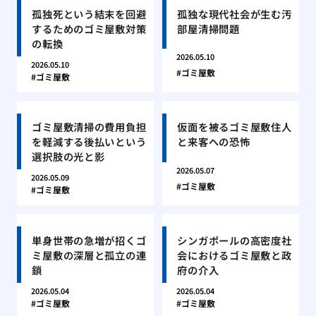
孤独死という結末を回避
孤独な現代社会が生む汚
するためのゴミ屋敷対策
部屋清掃問題
の転換
2026.05.10
2026.05.10
ゴミ屋敷
ゴミ屋敷
ゴミ屋敷清掃の費用負担
仮面を被るゴミ屋敷住人
を軽減する後払いという
と来客への恐怖
選択肢の光と影
2026.05.07
2026.05.09
ゴミ屋敷
ゴミ屋敷
単身世帯の急増が招くゴ
シンガポールの高密度社
ミ屋敷の深層と孤立の連
会におけるゴミ屋敷と政
鎖
府の介入
2026.05.04
2026.05.04
ゴミ屋敷
ゴミ屋敷