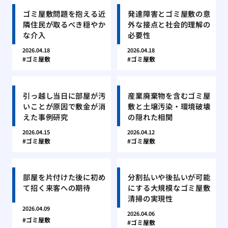
ゴミ屋敷問題を抱える近
発達障害とゴミ屋敷の意
隣住民が取るべき穏やか
外な接点と社会的理解の
な介入
必要性
2026.04.18
2026.04.18
ゴミ屋敷
ゴミ屋敷
引っ越し当日に部屋が汚
産業廃棄物を含むゴミ屋
いことが原因で敷金が消
敷と土壌汚染・環境破壊
えた事例研究
の隠れた相関
2026.04.15
2026.04.12
ゴミ屋敷
ゴミ屋敷
部屋を片付けた後に初め
分割払いや後払いが可能
て招く来客への期待
にする大規模なゴミ屋敷
清掃の実現性
2026.04.09
2026.04.06
ゴミ屋敷
ゴミ屋敷