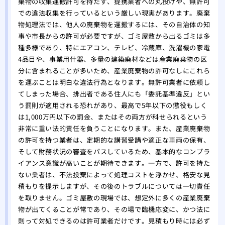
棄物の収集運搬許可を持たず、提携業者への丸投げや、無許可
での違法収集を行っているという厳しい現実があります。廃棄
物処理法では、他人の廃棄物を運搬するには、その自治体の知
事や市長からの許可が必要ですが、ゴミ屋敷から出るゴミは多
種多様であり、特にエアコン、テレビ、冷蔵庫、洗濯機の家電
4品目や、事業用什器、多量の建築廃材などは産業廃棄物の区
分に含まれることが多いため、産業廃棄物の許可なしにこれら
を運ぶことは明白な違法行為となります。無許可業者に依頼し
てしまった場合、排出者である住人にも「委託基準違反」とい
う罰則が適用される恐れがあり、最高で5年以下の懲役もしく
は1,000万円以下の罰金、またはその両方が科せられるという
非常に重い法的責任を負うことになります。また、産業廃棄物
の許可を持つ業者は、定期的な講習受講や適正な車両の保有、
そして財務状況の審査をパスしているため、基本的なコンプラ
イアンス意識が高いことが期待できます。一方で、許可を持た
ない業者は、不法投棄によって処理コストを浮かせ、格安な見
積もりを提示しますが、その後のトラブルについては一切責任
を取りません。ゴミ屋敷の現場では、想定外に多くの産業廃棄
物が出てくることが常であり、その場で臨機応変に、かつ法に
則って対処できるのは許可業者だけです。見積もり時には必ず