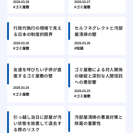
2026.03.28
2026.03.27
ゴミ屋敷
ゴミ屋敷
行政代執行の現場で見え
セルフネグレクトと汚部
る日本の制度的限界
屋清掃の闇
2026.03.26
2026.03.26
ゴミ屋敷
知識
友達を呼びたい子供が直
ゴミ屋敷による対人関係
面するゴミ屋敷の壁
の破綻と深刻な人間信託
への悪影響
2026.03.26
2026.03.25
ゴミ屋敷
ゴミ屋敷
引っ越し当日に部屋が汚
汚部屋清掃の悪臭対策と
い状態を放置して退去す
除菌の重要性
る際のリスク