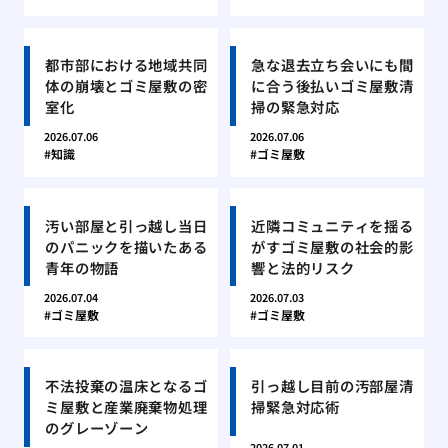
都市部における地域共同
急な退去立ち会いにも間
体の崩壊とゴミ屋敷の密
に合う後払いゴミ屋敷清
室化
掃の緊急対応
2026.07.06
2026.07.06
知識
ゴミ屋敷
汚い部屋と引っ越し当日
近隣コミュニティを揺る
のパニックを描いたある
がすゴミ屋敷の社会的影
青年の物語
響と法的リスク
2026.07.04
2026.07.03
ゴミ屋敷
ゴミ屋敷
不法投棄の温床となるゴ
引っ越し目前の汚部屋清
ミ屋敷と産業廃棄物処理
掃緊急対応術
のグレーゾーン
2026.07.01