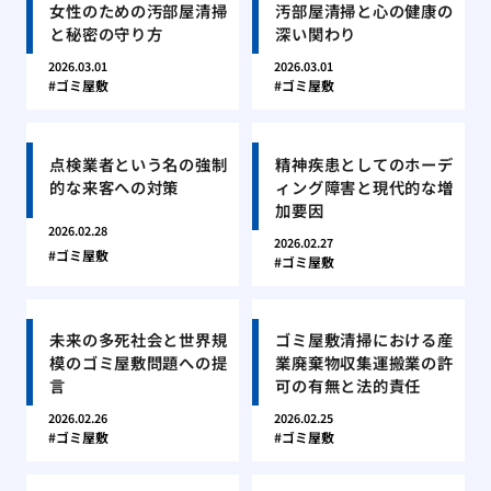
女性のための汚部屋清掃
汚部屋清掃と心の健康の
と秘密の守り方
深い関わり
2026.03.01
2026.03.01
ゴミ屋敷
ゴミ屋敷
点検業者という名の強制
精神疾患としてのホーデ
的な来客への対策
ィング障害と現代的な増
加要因
2026.02.28
2026.02.27
ゴミ屋敷
ゴミ屋敷
未来の多死社会と世界規
ゴミ屋敷清掃における産
模のゴミ屋敷問題への提
業廃棄物収集運搬業の許
言
可の有無と法的責任
2026.02.26
2026.02.25
ゴミ屋敷
ゴミ屋敷