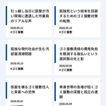
引っ越し当日に部屋が汚
孤独死という結末を回避
い現場に遭遇した作業員
するためのゴミ屋敷対策
のリアルな声
の転換
2026.05.12
2026.05.10
ゴミ屋敷
ゴミ屋敷
孤独な現代社会が生む汚
ゴミ屋敷清掃の費用負担
部屋清掃問題
を軽減する後払いという
選択肢の光と影
2026.05.10
2026.05.09
ゴミ屋敷
ゴミ屋敷
仮面を被るゴミ屋敷住人
単身世帯の急増が招くゴ
と来客への恐怖
ミ屋敷の深層と孤立の連
鎖
2026.05.07
2026.05.04