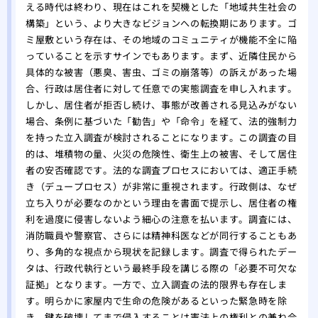
える時代は終わり、現在はこれを契機とした「地域共生社会の
構築」という、より大きなビジョンへの転換期にあります。ゴ
ミ屋敷という存在は、その地域のコミュニティが機能不全に陥
っていることを示すサインでもあります。まず、近隣住民から
具体的な被害（悪臭、害虫、ゴミの崩落等）の訴えがあった場
合、行政は居住者に対して任意での実態調査を申し入れます。
しかし、居住者が拒否し続け、事態が改善される見込みがない
場合、条例に基づいた「勧告」や「命令」を経て、法的強制力
を持った立入調査が検討されることになります。この調査の目
的は、堆積物の量、火災の危険性、衛生上の被害、そして居住
者の安否確認です。法的な調査プロセスにおいては、適正手続
き（デュープロセス）が非常に重視されます。行政側は、なぜ
立ち入りが必要なのかという理由を書面で提示し、居住者の権
利を過度に侵害しないよう細心の注意を払います。調査には、
消防職員や警察官、さらには精神科医などが同行することもあ
り、多角的な視点から現状を記録します。調査で得られたデー
タは、行政代執行という最終手段を講じる際の「必要不可欠な
証拠」となります。一方で、立入調査の法的限界も存在しま
す。明らかに家屋内で生命の危険があるといった緊急時を除
き、鍵を破壊してまで侵入することは憲法上の権利との兼ね合