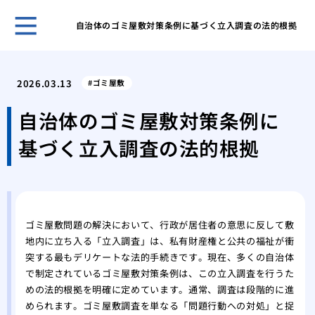
自治体のゴミ屋敷対策条例に基づく立入調査の法的根拠
ホー
ある
2026.03.13
ゴミ屋敷
日の
「断
自治体のゴミ屋敷対策条例に
敷住
基づく立入調査の法的根拠
ゴミ
べき
不用
は？
１D
ゴミ屋敷問題の解決において、行政が居住者の意思に反して敷
方
地内に立ち入る「立入調査」は、私有財産権と公共の福祉が衝
ゴミ
突する最もデリケートな法的手続きです。現在、多くの自治体
が取
で制定されているゴミ屋敷対策条例は、この立入調査を行うた
ゴミ
めの法的根拠を明確に定めています。通常、調査は段階的に進
家の
められます。ゴミ屋敷調査を単なる「問題行動への対処」と捉