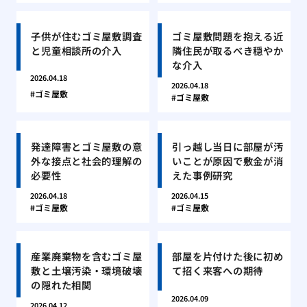
子供が住むゴミ屋敷調査
ゴミ屋敷問題を抱える近
と児童相談所の介入
隣住民が取るべき穏やか
な介入
2026.04.18
2026.04.18
ゴミ屋敷
ゴミ屋敷
発達障害とゴミ屋敷の意
引っ越し当日に部屋が汚
外な接点と社会的理解の
いことが原因で敷金が消
必要性
えた事例研究
2026.04.18
2026.04.15
ゴミ屋敷
ゴミ屋敷
産業廃棄物を含むゴミ屋
部屋を片付けた後に初め
敷と土壌汚染・環境破壊
て招く来客への期待
の隠れた相関
2026.04.09
2026.04.12