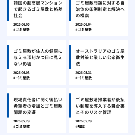
韓国の超高層マンション
ゴミ屋敷問題に対する自
で起きるゴミ屋敷と格差
治体の条例制定と解決へ
社会
の模索
2026.06.05
2026.06.04
ゴミ屋敷
ゴミ屋敷
ゴミ屋敷が住人の健康に
オーストラリアのゴミ屋
与える深刻かつ目に見え
敷対策と厳しい公衆衛生
ない影響
法
2026.06.03
2026.05.31
ゴミ屋敷
ゴミ屋敷
現場責任者に聞く後払い
ゴミ屋敷清掃業者が後払
希望者の増加とゴミ屋敷
い制度を導入する舞台裏
問題の変遷
とそのリスク管理
2026.05.29
2026.05.29
ゴミ屋敷
知識