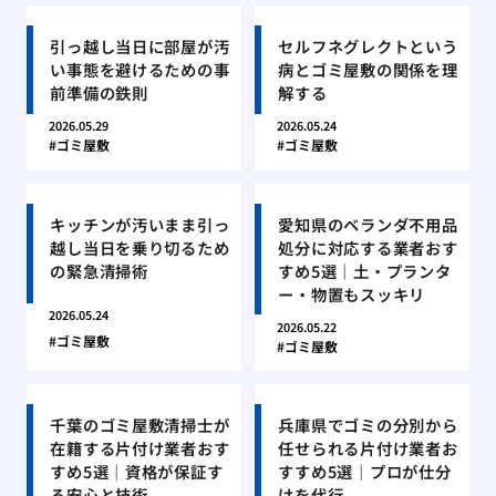
引っ越し当日に部屋が汚
セルフネグレクトという
い事態を避けるための事
病とゴミ屋敷の関係を理
前準備の鉄則
解する
2026.05.29
2026.05.24
ゴミ屋敷
ゴミ屋敷
キッチンが汚いまま引っ
愛知県のベランダ不用品
越し当日を乗り切るため
処分に対応する業者おす
の緊急清掃術
すめ5選｜土・プランタ
ー・物置もスッキリ
2026.05.24
2026.05.22
ゴミ屋敷
ゴミ屋敷
千葉のゴミ屋敷清掃士が
兵庫県でゴミの分別から
在籍する片付け業者おす
任せられる片付け業者お
すめ5選｜資格が保証す
すすめ5選｜プロが仕分
る安心と技術
けを代行