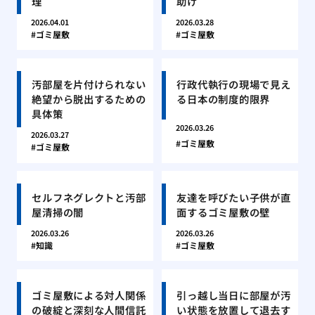
理
助け
2026.04.01
2026.03.28
ゴミ屋敷
ゴミ屋敷
汚部屋を片付けられない
行政代執行の現場で見え
絶望から脱出するための
る日本の制度的限界
具体策
2026.03.26
2026.03.27
ゴミ屋敷
ゴミ屋敷
セルフネグレクトと汚部
友達を呼びたい子供が直
屋清掃の闇
面するゴミ屋敷の壁
2026.03.26
2026.03.26
知識
ゴミ屋敷
ゴミ屋敷による対人関係
引っ越し当日に部屋が汚
の破綻と深刻な人間信託
い状態を放置して退去す