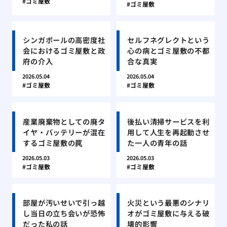
ゴミ屋敷
ゴミ屋敷
シンガポールの高密度社
セルフネグレクトという
会におけるゴミ屋敷と政
心の病とゴミ屋敷の不都
府の介入
合な真実
2026.05.04
2026.05.04
ゴミ屋敷
ゴミ屋敷
産業廃棄物としての廃タ
後払い清掃サービスを利
イヤ・バッテリーが混在
用して人生を再起動させ
するゴミ屋敷の罠
た一人の青年の話
2026.05.03
2026.05.03
ゴミ屋敷
ゴミ屋敷
部屋が汚いせいで引っ越
火災という最悪のシナリ
し当日の立ち会いが恐怖
オがゴミ屋敷に与える破
だった私の話
壊的影響