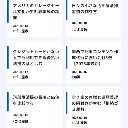
アメリカのガレージセー
日々の小さな汚部屋清掃
ル文化が生む収集癖の功
習慣の作り方
罪
2026.07.18
2026.07.18
ゴミ屋敷
ゴミ屋敷
クレジットカードがない
関西で記事コンテンツ作
人でも利用できる後払い
成代行に強い会社5選
清掃の落とし穴
【2026年最新】
2026.07.17
2026.07.16
ゴミ屋敷
知識
汚部屋清掃の費用と価値
空き家の急増と遺品整理
を比較する
の困難さが生む「相続ゴ
ミ屋敷」
2026.07.16
2026.07.15
ゴミ屋敷
ゴミ屋敷