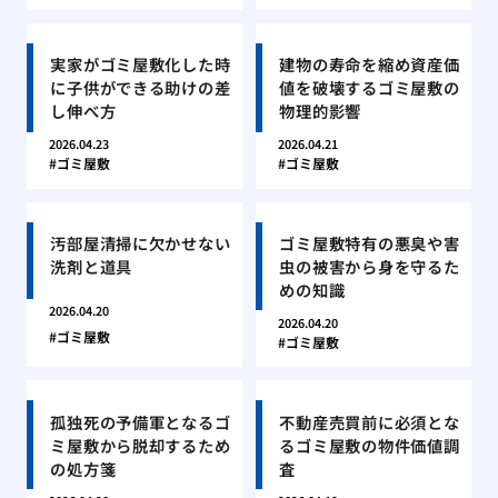
実家がゴミ屋敷化した時
建物の寿命を縮め資産価
に子供ができる助けの差
値を破壊するゴミ屋敷の
し伸べ方
物理的影響
2026.04.23
2026.04.21
ゴミ屋敷
ゴミ屋敷
汚部屋清掃に欠かせない
ゴミ屋敷特有の悪臭や害
洗剤と道具
虫の被害から身を守るた
めの知識
2026.04.20
2026.04.20
ゴミ屋敷
ゴミ屋敷
孤独死の予備軍となるゴ
不動産売買前に必須とな
ミ屋敷から脱却するため
るゴミ屋敷の物件価値調
の処方箋
査