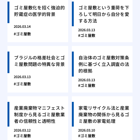
ゴミ屋敷化を招く強迫的
ゴミ屋敷という重荷を下
貯蔵症の医学的背景
ろして明日から自分を愛
する方法
2026.03.14
2026.03.13
ゴミ屋敷
ゴミ屋敷
ブラジルの格差社会とゴ
自治体のゴミ屋敷対策条
ミ屋敷問題の特異な背景
例に基づく立入調査の法
的根拠
2026.03.13
2026.03.13
ゴミ屋敷
ゴミ屋敷
産業廃棄物マニフェスト
家電リサイクル法と産業
制度から見るゴミ屋敷業
廃棄物の関係から見るゴ
者の信頼性と透明性
ミ屋敷の家電処理
2026.03.12
2026.03.10
ゴミ屋敷
ゴミ屋敷