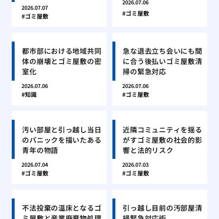
2026.07.06
2026.07.07
ゴミ屋敷
ゴミ屋敷
都市部における地域共同
急な退去立ち会いにも間
体の崩壊とゴミ屋敷の密
に合う後払いゴミ屋敷清
室化
掃の緊急対応
2026.07.06
2026.07.06
知識
ゴミ屋敷
汚い部屋と引っ越し当日
近隣コミュニティを揺る
のパニックを描いたある
がすゴミ屋敷の社会的影
青年の物語
響と法的リスク
2026.07.04
2026.07.03
ゴミ屋敷
ゴミ屋敷
不法投棄の温床となるゴ
引っ越し目前の汚部屋清
ミ屋敷と産業廃棄物処理
掃緊急対応術