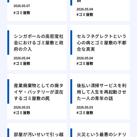
2026.05.07
2026.05.04
ゴミ屋敷
ゴミ屋敷
シンガポールの高密度社
セルフネグレクトという
会におけるゴミ屋敷と政
心の病とゴミ屋敷の不都
府の介入
合な真実
2026.05.04
2026.05.04
ゴミ屋敷
ゴミ屋敷
産業廃棄物としての廃タ
後払い清掃サービスを利
イヤ・バッテリーが混在
用して人生を再起動させ
するゴミ屋敷の罠
た一人の青年の話
2026.05.03
2026.05.03
ゴミ屋敷
ゴミ屋敷
部屋が汚いせいで引っ越
火災という最悪のシナリ