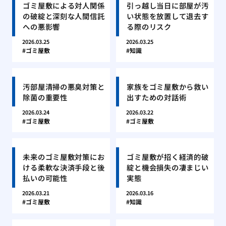
ゴミ屋敷による対人関係
引っ越し当日に部屋が汚
の破綻と深刻な人間信託
い状態を放置して退去す
への悪影響
る際のリスク
2026.03.25
2026.03.25
ゴミ屋敷
知識
汚部屋清掃の悪臭対策と
家族をゴミ屋敷から救い
除菌の重要性
出すための対話術
2026.03.24
2026.03.22
ゴミ屋敷
ゴミ屋敷
未来のゴミ屋敷対策にお
ゴミ屋敷が招く経済的破
ける柔軟な決済手段と後
綻と機会損失の凄まじい
払いの可能性
実態
2026.03.21
2026.03.16
ゴミ屋敷
知識