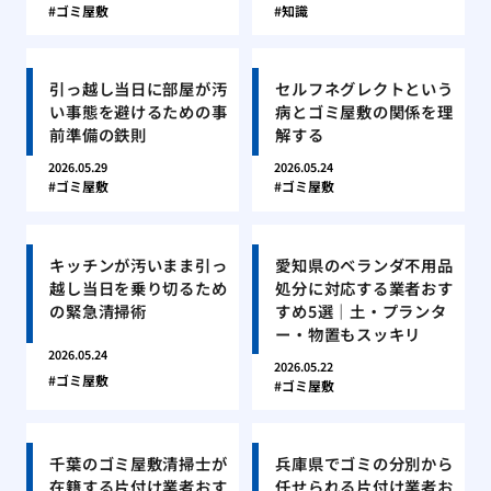
ゴミ屋敷
知識
引っ越し当日に部屋が汚
セルフネグレクトという
い事態を避けるための事
病とゴミ屋敷の関係を理
前準備の鉄則
解する
2026.05.29
2026.05.24
ゴミ屋敷
ゴミ屋敷
キッチンが汚いまま引っ
愛知県のベランダ不用品
越し当日を乗り切るため
処分に対応する業者おす
の緊急清掃術
すめ5選｜土・プランタ
ー・物置もスッキリ
2026.05.24
2026.05.22
ゴミ屋敷
ゴミ屋敷
千葉のゴミ屋敷清掃士が
兵庫県でゴミの分別から
在籍する片付け業者おす
任せられる片付け業者お