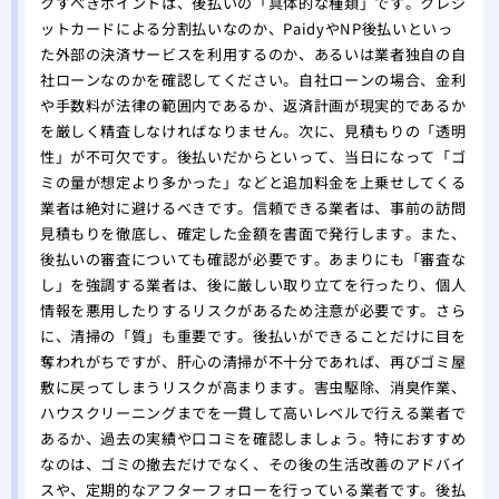
クすべきポイントは、後払いの「具体的な種類」です。クレジ
ットカードによる分割払いなのか、PaidyやNP後払いといっ
た外部の決済サービスを利用するのか、あるいは業者独自の自
社ローンなのかを確認してください。自社ローンの場合、金利
や手数料が法律の範囲内であるか、返済計画が現実的であるか
を厳しく精査しなければなりません。次に、見積もりの「透明
性」が不可欠です。後払いだからといって、当日になって「ゴ
ミの量が想定より多かった」などと追加料金を上乗せしてくる
業者は絶対に避けるべきです。信頼できる業者は、事前の訪問
見積もりを徹底し、確定した金額を書面で発行します。また、
後払いの審査についても確認が必要です。あまりにも「審査な
し」を強調する業者は、後に厳しい取り立てを行ったり、個人
情報を悪用したりするリスクがあるため注意が必要です。さら
に、清掃の「質」も重要です。後払いができることだけに目を
奪われがちですが、肝心の清掃が不十分であれば、再びゴミ屋
敷に戻ってしまうリスクが高まります。害虫駆除、消臭作業、
ハウスクリーニングまでを一貫して高いレベルで行える業者で
あるか、過去の実績や口コミを確認しましょう。特におすすめ
なのは、ゴミの撤去だけでなく、その後の生活改善のアドバイ
スや、定期的なアフターフォローを行っている業者です。後払