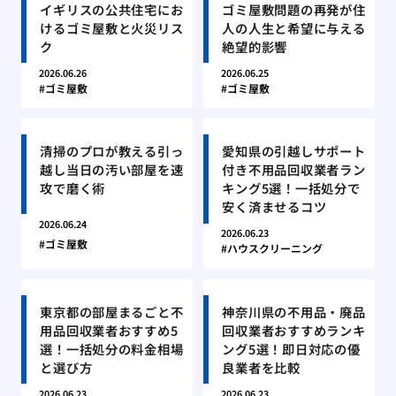
イギリスの公共住宅にお
ゴミ屋敷問題の再発が住
けるゴミ屋敷と火災リス
人の人生と希望に与える
ク
絶望的影響
2026.06.26
2026.06.25
ゴミ屋敷
ゴミ屋敷
清掃のプロが教える引っ
愛知県の引越しサポート
越し当日の汚い部屋を速
付き不用品回収業者ラン
攻で磨く術
キング5選！一括処分で
安く済ませるコツ
2026.06.24
2026.06.23
ゴミ屋敷
ハウスクリーニング
東京都の部屋まるごと不
神奈川県の不用品・廃品
用品回収業者おすすめ5
回収業者おすすめランキ
選！一括処分の料金相場
ング5選！即日対応の優
と選び方
良業者を比較
2026.06.23
2026.06.23