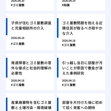
2026.04.20
2026.04.19
ゴミ屋敷
知識
子供が住むゴミ屋敷調査
ゴミ屋敷問題を抱える近
と児童相談所の介入
隣住民が取るべき穏やか
な介入
2026.04.18
2026.04.18
ゴミ屋敷
ゴミ屋敷
発達障害とゴミ屋敷の意
引っ越し当日に部屋が汚
外な接点と社会的理解の
いことが原因で敷金が消
必要性
えた事例研究
2026.04.18
2026.04.15
ゴミ屋敷
ゴミ屋敷
産業廃棄物を含むゴミ屋
部屋を片付けた後に初め
敷と土壌汚染・環境破壊
て招く来客への期待