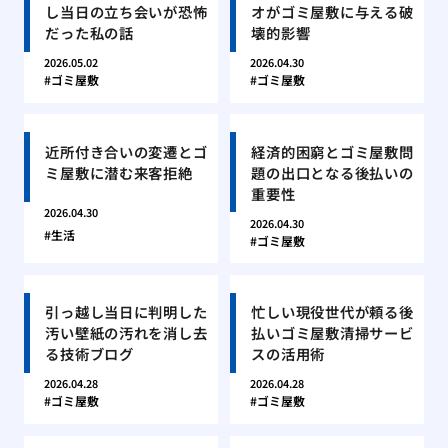
し当日の立ち会いが恐怖
オがゴミ屋敷に与える破
だった私の話
壊的影響
2026.05.02
2026.04.30
ゴミ屋敷
ゴミ屋敷
近所付き合いの変遷とゴ
経済的困窮とゴミ屋敷問
ミ屋敷に潜む来客拒絶
題の出口となる後払いの
重要性
2026.04.30
2026.04.30
生活
ゴミ屋敷
引っ越し当日に判明した
忙しい現役世代が頼る後
汚い壁紙の汚れを消し去
払いゴミ屋敷清掃サービ
る技術ブログ
スの活用術
2026.04.28
2026.04.28
ゴミ屋敷
ゴミ屋敷