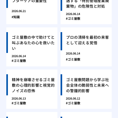
フターケアの重要性
遇する「特別管理産業廃
棄物」の危険性と対処
2026.06.21
2026.06.14
知識
ゴミ屋敷
ゴミ屋敷の中で助けてと
プロの清掃を最初の来客
叫ぶあなたの心を救いた
として迎える覚悟
い
2026.06.14
2026.06.14
ゴミ屋敷
ゴミ屋敷
精神を崩壊させるゴミ屋
ゴミ屋敷問題から学ぶ社
敷の心理的影響と視覚的
会全体の脆弱性と未来へ
ノイズの恐怖
の警鐘的影響
2026.06.13
2026.06.12
ゴミ屋敷
ゴミ屋敷