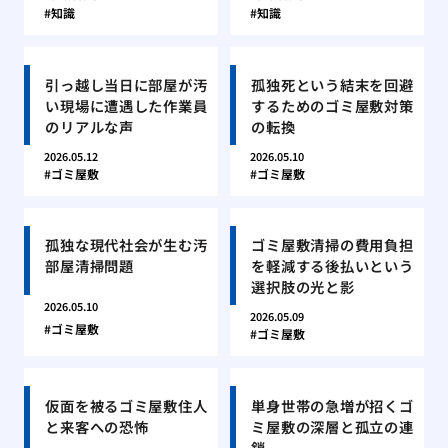
知識
知識
引っ越し当日に部屋が汚
孤独死という結末を回避
い現場に遭遇した作業員
するためのゴミ屋敷対策
のリアルな声
の転換
2026.05.12
2026.05.10
ゴミ屋敷
ゴミ屋敷
孤独な現代社会が生む汚
ゴミ屋敷清掃の費用負担
部屋清掃問題
を軽減する後払いという
選択肢の光と影
2026.05.10
2026.05.09
ゴミ屋敷
ゴミ屋敷
仮面を被るゴミ屋敷住人
単身世帯の急増が招くゴ
と来客への恐怖
ミ屋敷の深層と孤立の連
鎖