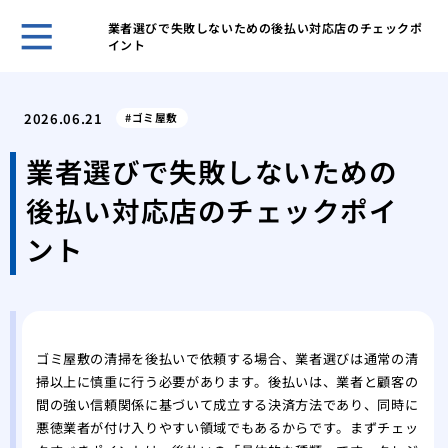
業者選びで失敗しないための後払い対応店のチェックポ
イント
ホー
ある
2026.06.21
ゴミ屋敷
日の
「断
業者選びで失敗しないための
敷住
後払い対応店のチェックポイ
ゴミ
べき
ント
不用
は？
１D
方
ゴミ
ゴミ屋敷の清掃を後払いで依頼する場合、業者選びは通常の清
掃以上に慎重に行う必要があります。後払いは、業者と顧客の
が取
間の強い信頼関係に基づいて成立する決済方法であり、同時に
ゴミ
悪徳業者が付け入りやすい領域でもあるからです。まずチェッ
家の