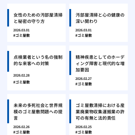
女性のための汚部屋清掃
汚部屋清掃と心の健康の
と秘密の守り方
深い関わり
2026.03.01
2026.03.01
ゴミ屋敷
ゴミ屋敷
点検業者という名の強制
精神疾患としてのホーデ
的な来客への対策
ィング障害と現代的な増
加要因
2026.02.28
2026.02.27
ゴミ屋敷
ゴミ屋敷
未来の多死社会と世界規
ゴミ屋敷清掃における産
模のゴミ屋敷問題への提
業廃棄物収集運搬業の許
言
可の有無と法的責任
2026.02.26
2026.02.25
ゴミ屋敷
ゴミ屋敷