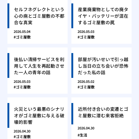
セルフネグレクトという
産業廃棄物としての廃タ
心の病とゴミ屋敷の不都
イヤ・バッテリーが混在
合な真実
するゴミ屋敷の罠
2026.05.04
2026.05.03
ゴミ屋敷
ゴミ屋敷
後払い清掃サービスを利
部屋が汚いせいで引っ越
用して人生を再起動させ
し当日の立ち会いが恐怖
た一人の青年の話
だった私の話
2026.05.03
2026.05.02
ゴミ屋敷
ゴミ屋敷
火災という最悪のシナリ
近所付き合いの変遷とゴ
オがゴミ屋敷に与える破
ミ屋敷に潜む来客拒絶
壊的影響
2026.04.30
2026.04.30
生活
ゴミ屋敷