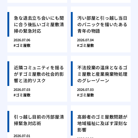
急な退去立ち会いにも間
汚い部屋と引っ越し当日
に合う後払いゴミ屋敷清
のパニックを描いたある
掃の緊急対応
青年の物語
2026.07.06
2026.07.04
ゴミ屋敷
ゴミ屋敷
近隣コミュニティを揺る
不法投棄の温床となるゴ
がすゴミ屋敷の社会的影
ミ屋敷と産業廃棄物処理
響と法的リスク
のグレーゾーン
2026.07.03
2026.07.03
ゴミ屋敷
ゴミ屋敷
引っ越し目前の汚部屋清
高齢者のゴミ屋敷問題が
掃緊急対応術
地域福祉に及ぼす深刻な
影響
2026.07.01