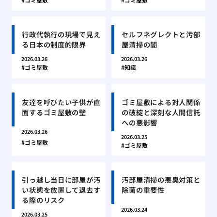
行政代執行の現場で見え
セルフネグレクトと汚部
る日本の制度的限界
屋清掃の闇
2026.03.26
2026.03.26
ゴミ屋敷
知識
友達を呼びたい子供が直
ゴミ屋敷による対人関係
面するゴミ屋敷の壁
の破綻と深刻な人間信託
への悪影響
2026.03.26
2026.03.25
ゴミ屋敷
ゴミ屋敷
引っ越し当日に部屋が汚
汚部屋清掃の悪臭対策と
い状態を放置して退去す
除菌の重要性
る際のリスク
2026.03.24
2026.03.25