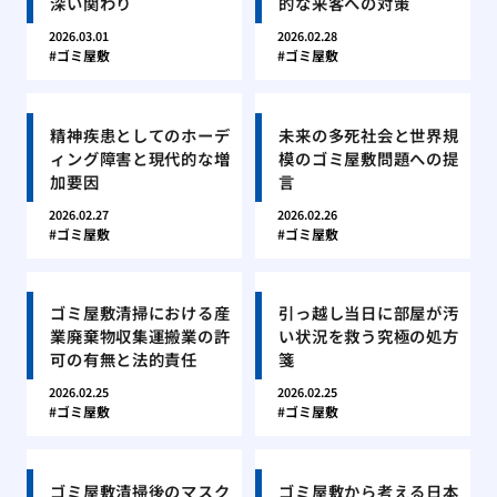
深い関わり
的な来客への対策
2026.03.01
2026.02.28
ゴミ屋敷
ゴミ屋敷
精神疾患としてのホーデ
未来の多死社会と世界規
ィング障害と現代的な増
模のゴミ屋敷問題への提
加要因
言
2026.02.27
2026.02.26
ゴミ屋敷
ゴミ屋敷
ゴミ屋敷清掃における産
引っ越し当日に部屋が汚
業廃棄物収集運搬業の許
い状況を救う究極の処方
可の有無と法的責任
箋
2026.02.25
2026.02.25
ゴミ屋敷
ゴミ屋敷
ゴミ屋敷清掃後のマスク
ゴミ屋敷から考える日本