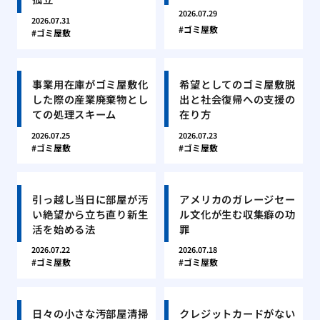
2026.07.29
2026.07.31
ゴミ屋敷
ゴミ屋敷
事業用在庫がゴミ屋敷化
希望としてのゴミ屋敷脱
した際の産業廃棄物とし
出と社会復帰への支援の
ての処理スキーム
在り方
2026.07.25
2026.07.23
ゴミ屋敷
ゴミ屋敷
引っ越し当日に部屋が汚
アメリカのガレージセー
い絶望から立ち直り新生
ル文化が生む収集癖の功
活を始める法
罪
2026.07.22
2026.07.18
ゴミ屋敷
ゴミ屋敷
日々の小さな汚部屋清掃
クレジットカードがない