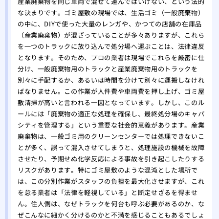
産業廃棄物を同じ車両で混ぜて運んではいけない、という法的
な決まりです。ゴミ屋敷の現場では、生活ゴミ（一般廃棄物）
の中に、DIYで使った大量のレンガや、かつての店舗の在庫品
（産業廃棄物）が混ざっていることが多々ありますが、これら
を一つのトラックに放り込んで処分場へ運ぶことは、法律違反
となります。そのため、プロの業者は現場でこれらを厳密に仕
分け、一般廃棄物用のトラックと産業廃棄物用のトラックを
別々に手配するか、あるいは時間を分けて別々に運搬しなけれ
ばなりません。この作業が人件費や車両費を押し上げ、ゴミ屋
敷清掃が高いと言われる一因となっています。しかし、このル
ールには「廃棄物の適正な処理を確保し、最終処分場のキャパ
シティを管理する」という重要な社会的意義があります。産業
廃棄物は、一般ゴミ用のクリーンセンターでは処理できないこ
とが多く、誤って混入させてしまうと、処理施設の機械を故障
させたり、予期せぬ化学反応による事故を引き起こしたりする
リスクがあります。特にゴミ屋敷のような混沌とした場所で
は、この分別作業がスタッフの負担を最大化させますが、これ
を怠る業者は「法律を軽視している」と断定せざるを得ませ
ん。住人側は、なぜトラックを何台も呼ぶ必要があるのか、な
ぜこんなに細かく分けるのかと不満を感じることもあるでしょ