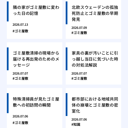
隣の家がゴミ屋敷に変わ
北欧スウェーデンの孤独
った日の記憶
死防止とゴミ屋敷の早期
発見
2026.07.13
2026.07.09
ゴミ屋敷
ゴミ屋敷
ゴミ屋敷清掃の現場から
家具の裏が汚いことに引
届ける再出発のためのメ
っ越し当日に気づいた時
ッセージ
の対処法解説
2026.07.07
2026.07.07
ゴミ屋敷
ゴミ屋敷
特殊清掃員が見たゴミ屋
都市部における地域共同
敷への初訪問の瞬間
体の崩壊とゴミ屋敷の密
室化
2026.07.06
2026.07.06
ゴミ屋敷
知識