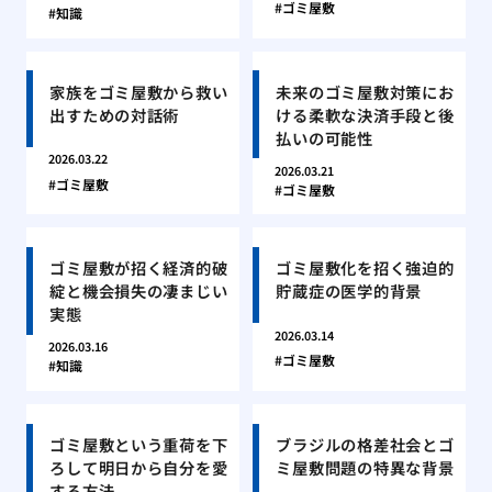
ゴミ屋敷
知識
家族をゴミ屋敷から救い
未来のゴミ屋敷対策にお
出すための対話術
ける柔軟な決済手段と後
払いの可能性
2026.03.22
2026.03.21
ゴミ屋敷
ゴミ屋敷
ゴミ屋敷が招く経済的破
ゴミ屋敷化を招く強迫的
綻と機会損失の凄まじい
貯蔵症の医学的背景
実態
2026.03.14
2026.03.16
ゴミ屋敷
知識
ゴミ屋敷という重荷を下
ブラジルの格差社会とゴ
ろして明日から自分を愛
ミ屋敷問題の特異な背景
する方法