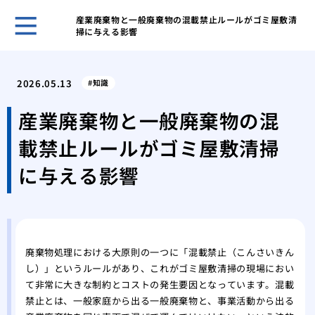
産業廃棄物と一般廃棄物の混載禁止ルールがゴミ屋敷清
掃に与える影響
ホー
ある
2026.05.13
知識
日の
「断
産業廃棄物と一般廃棄物の混
敷住
載禁止ルールがゴミ屋敷清掃
ゴミ
べき
に与える影響
不用
は？
１D
方
ゴミ
廃棄物処理における大原則の一つに「混載禁止（こんさいきん
し）」というルールがあり、これがゴミ屋敷清掃の現場におい
が取
て非常に大きな制約とコストの発生要因となっています。混載
ゴミ
禁止とは、一般家庭から出る一般廃棄物と、事業活動から出る
家の