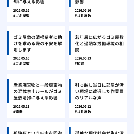
却に与える影響
影響
2026.05.16
2026.05.16
ゴミ屋敷
ゴミ屋敷
ゴミ屋敷の清掃業者に助
若年層に広がるゴミ屋敷
けを求める際の不安を解
化と過酷な労働環境の相
消します
関
2026.05.16
2026.05.13
ゴミ屋敷
知識
産業廃棄物と一般廃棄物
引っ越し当日に部屋が汚
の混載禁止ルールがゴミ
い現場に遭遇した作業員
屋敷清掃に与える影響
のリアルな声
2026.05.13
2026.05.12
知識
ゴミ屋敷
孤独死という結末を回避
孤独な現代社会が生む汚