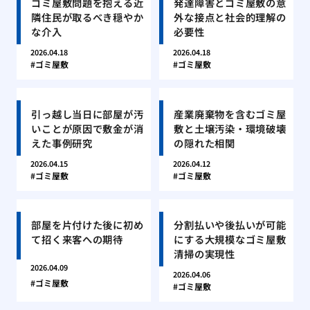
ゴミ屋敷問題を抱える近
発達障害とゴミ屋敷の意
隣住民が取るべき穏やか
外な接点と社会的理解の
な介入
必要性
2026.04.18
2026.04.18
ゴミ屋敷
ゴミ屋敷
引っ越し当日に部屋が汚
産業廃棄物を含むゴミ屋
いことが原因で敷金が消
敷と土壌汚染・環境破壊
えた事例研究
の隠れた相関
2026.04.15
2026.04.12
ゴミ屋敷
ゴミ屋敷
部屋を片付けた後に初め
分割払いや後払いが可能
て招く来客への期待
にする大規模なゴミ屋敷
清掃の実現性
2026.04.09
2026.04.06
ゴミ屋敷
ゴミ屋敷