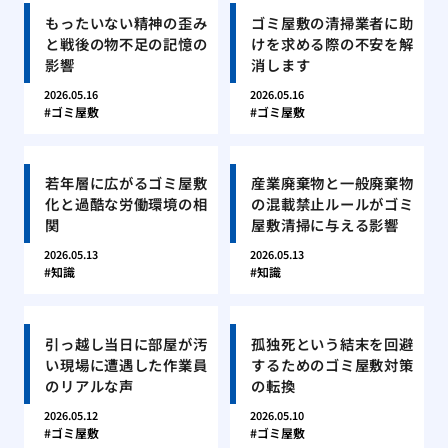
もったいない精神の歪み
ゴミ屋敷の清掃業者に助
と戦後の物不足の記憶の
けを求める際の不安を解
影響
消します
2026.05.16
2026.05.16
ゴミ屋敷
ゴミ屋敷
若年層に広がるゴミ屋敷
産業廃棄物と一般廃棄物
化と過酷な労働環境の相
の混載禁止ルールがゴミ
関
屋敷清掃に与える影響
2026.05.13
2026.05.13
知識
知識
引っ越し当日に部屋が汚
孤独死という結末を回避
い現場に遭遇した作業員
するためのゴミ屋敷対策
のリアルな声
の転換
2026.05.12
2026.05.10
ゴミ屋敷
ゴミ屋敷