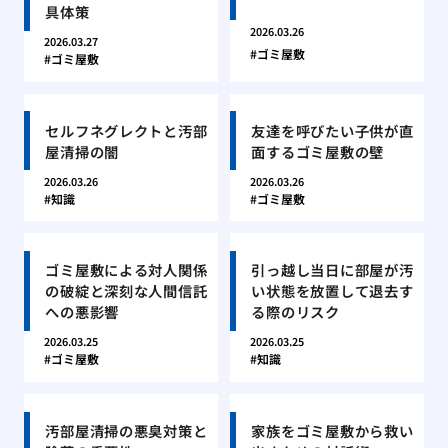
具体策
2026.03.26
2026.03.27
ゴミ屋敷
ゴミ屋敷
セルフネグレクトと汚部
友達を呼びたい子供が直
屋清掃の闇
面するゴミ屋敷の壁
2026.03.26
2026.03.26
知識
ゴミ屋敷
ゴミ屋敷による対人関係
引っ越し当日に部屋が汚
の破綻と深刻な人間信託
い状態を放置して退去す
への悪影響
る際のリスク
2026.03.25
2026.03.25
ゴミ屋敷
知識
汚部屋清掃の悪臭対策と
家族をゴミ屋敷から救い