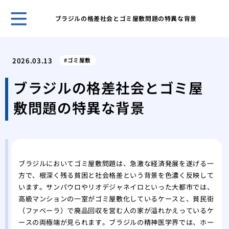
ブラジルの格差社会とゴミ屋敷問題の特異な背景
ホー
ある
2026.03.13
ゴミ屋敷
日の
「断
ブラジルの格差社会とゴミ屋
敷住
敷問題の特異な背景
ゴミ
べき
不用
は？
１D
ブラジルにおいてゴミ屋敷問題は、急激な経済発展を遂げる一
方
方で、根深く残る貧困と社会格差という背景を色濃く反映して
ゴミ
います。サンパウロやリオデジャネイロといった大都市では、
が取
高級マンションの一室がゴミ屋敷化しているケースと、貧民街
ゴミ
（ファベーラ）で廃品回収を営む人の家が溢れかえっているケ
家の
ースの両極端が見られます。ブラジルの精神医学界では、ホー