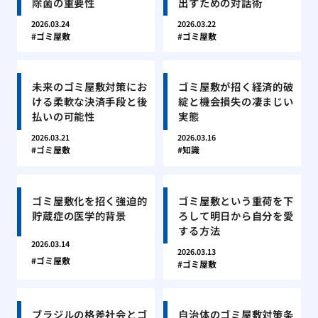
除菌の重要性
出すための対話術
2026.03.24
2026.03.22
ゴミ屋敷
ゴミ屋敷
未来のゴミ屋敷対策にお
ゴミ屋敷が招く経済的破
ける柔軟な決済手段と後
綻と機会損失の凄まじい
払いの可能性
実態
2026.03.21
2026.03.16
ゴミ屋敷
知識
ゴミ屋敷化を招く強迫的
ゴミ屋敷という重荷を下
貯蔵症の医学的背景
ろして明日から自分を愛
する方法
2026.03.14
2026.03.13
ゴミ屋敷
ゴミ屋敷
ブラジルの格差社会とゴ
自治体のゴミ屋敷対策条