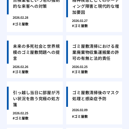
的な来客への対策
ィング障害と現代的な増
加要因
2026.02.28
2026.02.27
ゴミ屋敷
ゴミ屋敷
未来の多死社会と世界規
ゴミ屋敷清掃における産
模のゴミ屋敷問題への提
業廃棄物収集運搬業の許
言
可の有無と法的責任
2026.02.26
2026.02.25
ゴミ屋敷
ゴミ屋敷
引っ越し当日に部屋が汚
ゴミ屋敷清掃後のマスク
い状況を救う究極の処方
処理と感染症予防
箋
2026.02.09
2026.02.25
ゴミ屋敷
ゴミ屋敷