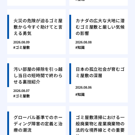
火災の危険が迫るゴミ屋
カナダの広大な大地に潜
敷から今すぐ助けてと言
むゴミ屋敷と厳しい気候
える勇気
の影響
2026.08.09
2026.08.08
ゴミ屋敷
知識
汚い部屋の掃除を引っ越
日本の孤立社会が育むゴ
し当日の短時間で終わら
ミ屋敷の深層
せる裏技紹介
2026.08.06
2026.08.07
知識
ゴミ屋敷
グローバル基準でのホー
ゴミ屋敷清掃における一
ディング障害の定義と治
般廃棄物と産業廃棄物の
療の潮流
法的な境界線とその重要