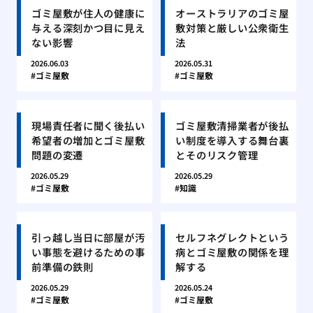
ゴミ屋敷が住人の健康に
オーストラリアのゴミ屋
与える深刻かつ目に見え
敷対策と厳しい公衆衛生
ない影響
法
2026.06.03
2026.05.31
ゴミ屋敷
ゴミ屋敷
現場責任者に聞く後払い
ゴミ屋敷清掃業者が後払
希望者の増加とゴミ屋敷
い制度を導入する舞台裏
問題の変遷
とそのリスク管理
2026.05.29
2026.05.29
ゴミ屋敷
知識
引っ越し当日に部屋が汚
セルフネグレクトという
い事態を避けるための事
病とゴミ屋敷の関係を理
前準備の鉄則
解する
2026.05.29
2026.05.24
ゴミ屋敷
ゴミ屋敷