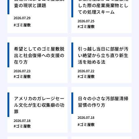
査の現状と課題
した際の産業廃棄物とし
ての処理スキーム
2026.07.29
2026.07.25
ゴミ屋敷
ゴミ屋敷
希望としてのゴミ屋敷脱
引っ越し当日に部屋が汚
出と社会復帰への支援の
い絶望から立ち直り新生
在り方
活を始める法
2026.07.23
2026.07.22
ゴミ屋敷
ゴミ屋敷
アメリカのガレージセー
日々の小さな汚部屋清掃
ル文化が生む収集癖の功
習慣の作り方
罪
2026.07.18
2026.07.18
ゴミ屋敷
ゴミ屋敷