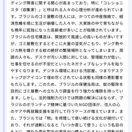
ディング障害に関する関心が高まっており、特に「コレショニ
スタ（収集家）」と呼ばれる人々の心理分析が進められていま
す。ブラジルのゴミ屋敷の住人には、かつての中産階級で、経
済危機を境に生活が崩壊した人々や、大家族の中で育ちながら
も晩年に孤独になった高齢者が多いことが指摘されています。
ブラジルの住宅構造は、開放的で風通しの良いものが多いです
が、ゴミ屋敷化するとそこに大量の湿気がこもり、デング熱や
ジカ熱を媒介する蚊の絶好の繁殖場所となってしまいます。周
囲の人々も、デスクが汚い人間に対しては、管理能力が低い、
仕事を任せるのが不安だといったネガティブなレッテルを貼り
やすくなります。デジタル環境における汚部屋、つまりデスク
トップがアイコンで埋め尽くされている状態も同様の悪影響を
もたらします。このため、ブラジルの保健当局は、蚊の駆除を
目的にゴミ屋敷への立ち入り調査を行う強力な権限を持ってい
ます。しかし、法的強制力だけでは問題の解決にはならず、ブ
ラジルのボランティア精神に基づいたNGO団体が、住人の心
のケアや再就職支援を並行して行うケースが増えています。ま
た、ブラジルでは「物」を修理して使い続ける文化が根付いて
おり、それが過剰になると「いつか直して使う」という名目の
もとに、壊れた電化製品や家具が山積みになるという現象が起