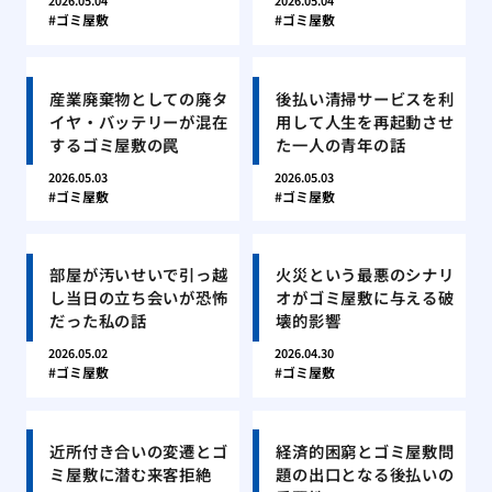
2026.05.04
2026.05.04
ゴミ屋敷
ゴミ屋敷
産業廃棄物としての廃タ
後払い清掃サービスを利
イヤ・バッテリーが混在
用して人生を再起動させ
するゴミ屋敷の罠
た一人の青年の話
2026.05.03
2026.05.03
ゴミ屋敷
ゴミ屋敷
部屋が汚いせいで引っ越
火災という最悪のシナリ
し当日の立ち会いが恐怖
オがゴミ屋敷に与える破
だった私の話
壊的影響
2026.05.02
2026.04.30
ゴミ屋敷
ゴミ屋敷
近所付き合いの変遷とゴ
経済的困窮とゴミ屋敷問
ミ屋敷に潜む来客拒絶
題の出口となる後払いの