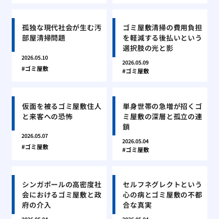
孤独な現代社会が生む汚
ゴミ屋敷清掃の費用負担
部屋清掃問題
を軽減する後払いという
選択肢の光と影
2026.05.10
2026.05.09
ゴミ屋敷
ゴミ屋敷
仮面を被るゴミ屋敷住人
単身世帯の急増が招くゴ
と来客への恐怖
ミ屋敷の深層と孤立の連
鎖
2026.05.07
2026.05.04
ゴミ屋敷
ゴミ屋敷
シンガポールの高密度社
セルフネグレクトという
会におけるゴミ屋敷と政
心の病とゴミ屋敷の不都
府の介入
合な真実