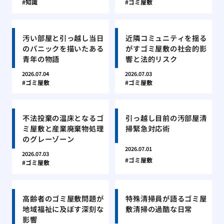
知識
ゴミ屋敷
汚い部屋と引っ越し当日
近隣コミュニティを揺る
のパニックを描いたある
がすゴミ屋敷の社会的影
青年の物語
響と法的リスク
2026.07.04
2026.07.03
ゴミ屋敷
ゴミ屋敷
不法投棄の温床となるゴ
引っ越し目前の汚部屋清
ミ屋敷と産業廃棄物処理
掃緊急対応術
のグレーゾーン
2026.07.01
2026.07.03
ゴミ屋敷
ゴミ屋敷
高齢者のゴミ屋敷問題が
特殊清掃員が語るゴミ屋
地域福祉に及ぼす深刻な
敷清掃の過酷な日常
影響