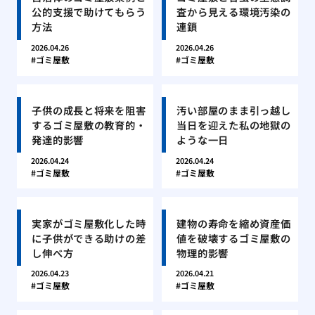
公的支援で助けてもらう
査から見える環境汚染の
方法
連鎖
2026.04.26
2026.04.26
ゴミ屋敷
ゴミ屋敷
子供の成長と将来を阻害
汚い部屋のまま引っ越し
するゴミ屋敷の教育的・
当日を迎えた私の地獄の
発達的影響
ような一日
2026.04.24
2026.04.24
ゴミ屋敷
ゴミ屋敷
実家がゴミ屋敷化した時
建物の寿命を縮め資産価
に子供ができる助けの差
値を破壊するゴミ屋敷の
し伸べ方
物理的影響
2026.04.23
2026.04.21
ゴミ屋敷
ゴミ屋敷