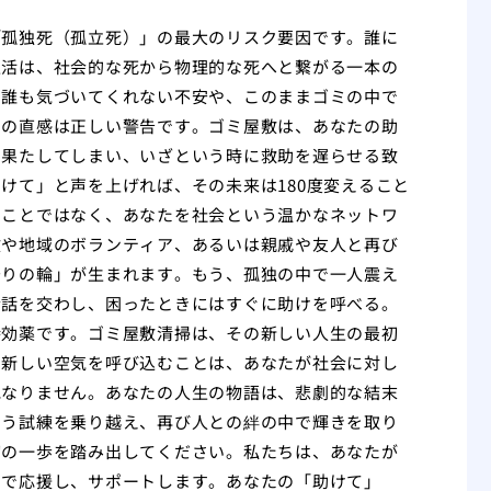
「孤独死（孤立死）」の最大のリスク要因です。誰に
生活は、社会的な死から物理的な死へと繋がる一本の
も誰も気づいてくれない不安や、このままゴミの中で
その直感は正しい警告です。ゴミ屋敷は、あなたの助
を果たしてしまい、いざという時に救助を遅らせる致
けて」と声を上げれば、その未来は180度変えること
ることではなく、あなたを社会という温かなネットワ
政や地域のボランティア、あるいは親戚や友人と再び
守りの輪」が生まれます。もう、孤独の中で一人震え
会話を交わし、困ったときにはすぐに助けを呼べる。
特効薬です。ゴミ屋敷清掃は、その新しい人生の最初
、新しい空気を呼び込むことは、あなたが社会に対し
他なりません。あなたの人生の物語は、悲劇的な結末
いう試練を乗り越え、再び人との絆の中で輝きを取り
初の一歩を踏み出してください。私たちは、あなたが
力で応援し、サポートします。あなたの「助けて」