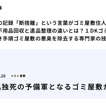
箋
の記録
「断捨離」という言葉がゴミ屋敷住
不用品回収と遺品整理の違いとは？
１DKゴ
き手順
ゴミ屋敷の悪臭を除去する専門家の
.20
ゴミ屋敷
孤独死の予備軍となるゴミ屋敷