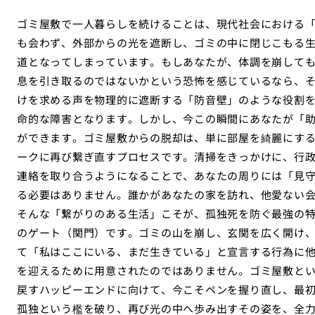
ゴミ屋敷で一人暮らしを続けることは、現代社会における
も会わず、外部からの光を遮断し、ゴミの中に閉じこもる
道となってしまっています。もしあなたが、体調を崩して
息を引き取るのではないかという恐怖を感じているなら、
けを求める声を物理的に遮断する「防音壁」のような役割
命的な障害となります。しかし、今この瞬間にあなたが「助
ができます。ゴミ屋敷からの脱却は、単に部屋を綺麗にす
ークに再び繋ぎ直すプロセスです。清掃をきっかけに、行
連絡を取り合うようになることで、あなたの周りには「見
る必要はありません。誰かがあなたの家を訪れ、他愛ない
そんな「繋がりのある生活」こそが、孤独死を防ぐ最強の
のゲート（関門）です。ゴミの山を崩し、玄関を広く開け
て「私はここにいる、まだ生きている」と宣言する行為に
を迎えるために用意されたのではありません。ゴミ屋敷と
戻すハッピーエンドに向けて、今こそペンを握り直し、最
孤独という檻を破り、再び光の中へ歩み出すその姿を、全