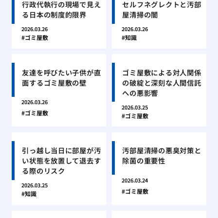
行政代執行の現場で見え
セルフネグレクトと汚部
る日本の制度的限界
屋清掃の闇
2026.03.26
2026.03.26
ゴミ屋敷
知識
友達を呼びたい子供が直
ゴミ屋敷による対人関係
面するゴミ屋敷の壁
の破綻と深刻な人間信託
への悪影響
2026.03.26
2026.03.25
ゴミ屋敷
ゴミ屋敷
引っ越し当日に部屋が汚
汚部屋清掃の悪臭対策と
い状態を放置して退去す
除菌の重要性
る際のリスク
2026.03.24
2026.03.25
ゴミ屋敷
知識