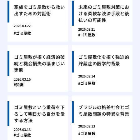
家族をゴミ屋敷から救い
未来のゴミ屋敷対策にお
出すための対話術
ける柔軟な決済手段と後
払いの可能性
2026.03.22
2026.03.21
ゴミ屋敷
ゴミ屋敷
ゴミ屋敷が招く経済的破
ゴミ屋敷化を招く強迫的
綻と機会損失の凄まじい
貯蔵症の医学的背景
実態
2026.03.14
2026.03.16
ゴミ屋敷
知識
ゴミ屋敷という重荷を下
ブラジルの格差社会とゴ
ろして明日から自分を愛
ミ屋敷問題の特異な背景
する方法
2026.03.13
2026.03.13
ゴミ屋敷
ゴミ屋敷