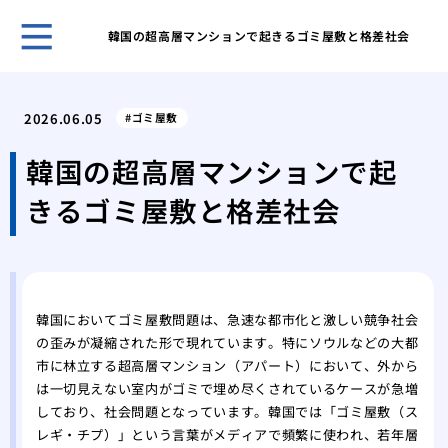
韓国の超高層マンションで起きるゴミ屋敷と格差社会
ホー
ある
2026.06.05
ゴミ屋敷
日の
「断
韓国の超高層マンションで起
敷住
きるゴミ屋敷と格差社会
ゴミ
べき
不用
は？
１D
韓国においてゴミ屋敷問題は、急速な都市化と激しい競争社会
方
の歪みが凝縮された形で現れています。特にソウルなどの大都
ゴミ
市に林立する超高層マンション（アパート）において、外から
が取
は一切見えない室内がゴミで埋め尽くされているケースが急増
ゴミ
しており、社会問題となっています。韓国では「ゴミ屋敷（ス
家の
レギ・チプ）」という言葉がメディアで頻繁に使われ、若年層