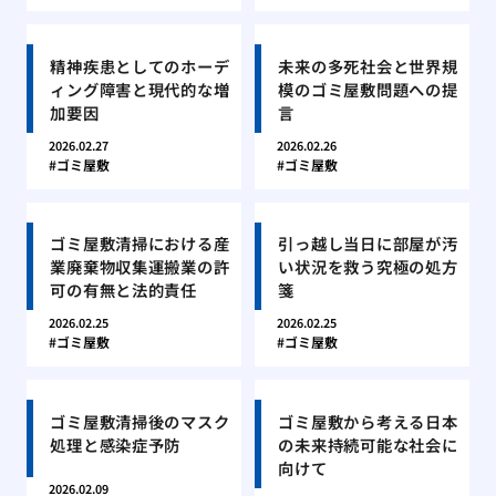
精神疾患としてのホーデ
未来の多死社会と世界規
ィング障害と現代的な増
模のゴミ屋敷問題への提
加要因
言
2026.02.27
2026.02.26
ゴミ屋敷
ゴミ屋敷
ゴミ屋敷清掃における産
引っ越し当日に部屋が汚
業廃棄物収集運搬業の許
い状況を救う究極の処方
可の有無と法的責任
箋
2026.02.25
2026.02.25
ゴミ屋敷
ゴミ屋敷
ゴミ屋敷清掃後のマスク
ゴミ屋敷から考える日本
処理と感染症予防
の未来持続可能な社会に
向けて
2026.02.09