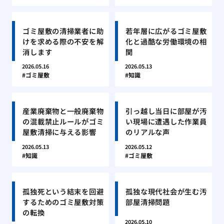
ゴミ屋敷の清掃業者に助
若年層に広がるゴミ屋敷
けを求める際の不安を解
化と過酷な労働環境の相
消します
関
2026.05.16
2026.05.13
ゴミ屋敷
知識
産業廃棄物と一般廃棄物
引っ越し当日に部屋が汚
の混載禁止ルールがゴミ
い現場に遭遇した作業員
屋敷清掃に与える影響
のリアルな声
2026.05.13
2026.05.12
知識
ゴミ屋敷
孤独死という結末を回避
孤独な現代社会が生む汚
するためのゴミ屋敷対策
部屋清掃問題
の転換
2026.05.10