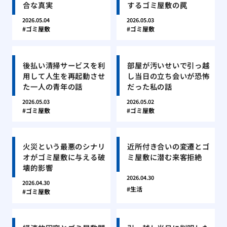
合な真実
するゴミ屋敷の罠
2026.05.04
2026.05.03
ゴミ屋敷
ゴミ屋敷
後払い清掃サービスを利
部屋が汚いせいで引っ越
用して人生を再起動させ
し当日の立ち会いが恐怖
た一人の青年の話
だった私の話
2026.05.03
2026.05.02
ゴミ屋敷
ゴミ屋敷
火災という最悪のシナリ
近所付き合いの変遷とゴ
オがゴミ屋敷に与える破
ミ屋敷に潜む来客拒絶
壊的影響
2026.04.30
2026.04.30
生活
ゴミ屋敷