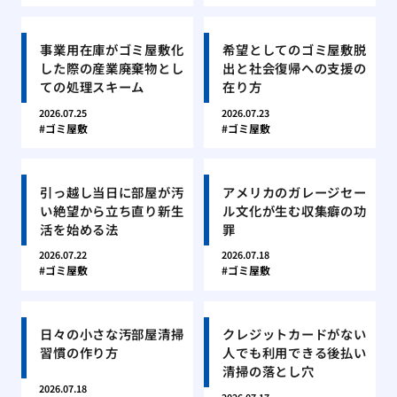
事業用在庫がゴミ屋敷化
希望としてのゴミ屋敷脱
した際の産業廃棄物とし
出と社会復帰への支援の
ての処理スキーム
在り方
2026.07.25
2026.07.23
ゴミ屋敷
ゴミ屋敷
引っ越し当日に部屋が汚
アメリカのガレージセー
い絶望から立ち直り新生
ル文化が生む収集癖の功
活を始める法
罪
2026.07.22
2026.07.18
ゴミ屋敷
ゴミ屋敷
日々の小さな汚部屋清掃
クレジットカードがない
習慣の作り方
人でも利用できる後払い
清掃の落とし穴
2026.07.18