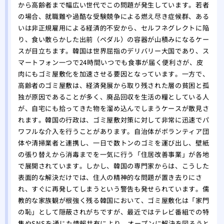
から高齢者まで幅広い世代でこの問題が発生しています。若者
の場合、就職難や過酷な受験競争による燃え尽き症候群、ある
いは非正規雇用による経済的不安から、セルフネグレクトに陥
り、食い散らかした出前（ペダル）の容器が山積みになるケー
スが目立ちます。韓国は世界屈指のデリバリー大国であり、ス
マートフォン一つで24時間いつでも食事が届く便利さが、皮
肉にもゴミ屋敷化を加速させる要因となっています。一方で、
高齢者のゴミ屋敷は、経済発展から取り残された層の貧困と孤
独が原因であることが多く、廃品回収を生活の糧としている人
が、自宅にも拾ってきた物を溜め込んでしまうケースが散見さ
れます。韓国の行政は、ゴミ屋敷対策に対して非常に迅速でパ
ワフルな介入を行うことがあります。自治体がボランティア団
体や清掃業者と連携し、一日で数トンのゴミを運び出し、壁紙
の張り替えから消毒までを一気に行う「住居改善事業」が各地
で展開されています。しかし、韓国の専門家からは、こうした
表面的な解決だけでは、住人の精神的な問題が置き去りにさ
れ、すぐに再発してしまうという警告も発せられています。儒
教的な家族観が根強く残る韓国において、ゴミ屋敷化は「家門
の恥」として隠蔽されがちですが、最近ではテレビ番組での特
集やSNSを通じた情報共有により、オープンに解決を図ろうと